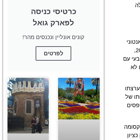
ה
כרטיסי כניסה
לפארק גואל
קונים אונליין ונכנסים מהר!
נטוני
גאודי, אדריכל בעל חזון שעבודתו השפיעה עמוקות על פניה של ברצלונה. הפארק נהגה במקור בתחילת המאה ה-20,
לפרטים
טבעי עם
 לא
ערצתו
 משמש עדות לגאוניותו של
יפסים
הקסומה
ציון