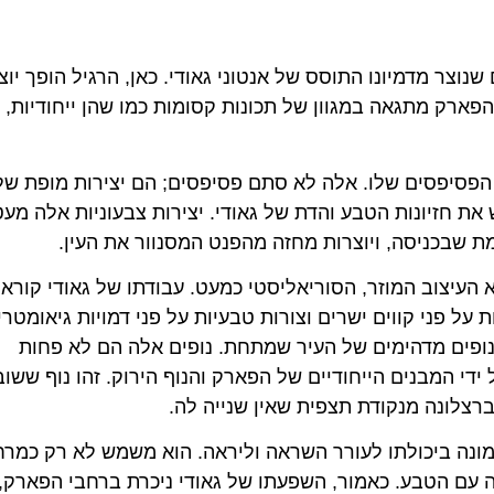
וצר מדמיונו התוסס של אנטוני גאודי. כאן, הרגיל הופך יוצא
פארק מתגאה במגוון של תכונות קסומות כמו שהן ייחודיות, 
 הפסיפסים שלו. אלה לא סתם פסיפסים; הם יצירות מופת של
 את חזיונות הטבע והדת של גאודי. יצירות צבעוניות אלה מע
 שבכניסה, ויוצרות מחזה מהפנט המסנוור את העין.
העיצוב המוזר, הסוריאליסטי כמעט. עבודתו של גאודי קוראת
על פני קווים ישרים וצורות טבעיות על פני דמויות גיאומטריו
פים מדהימים של העיר שמתחת. נופים אלה הם לא פחות
די המבנים הייחודיים של הפארק והנוף הירוק. זהו נוף ששו
ברצלונה מנקודת תצפית שאין שנייה לה.
מונה ביכולתו לעורר השראה וליראה. הוא משמש לא רק כמר
לה עם הטבע. כאמור, השפעתו של גאודי ניכרת ברחבי הפארק,