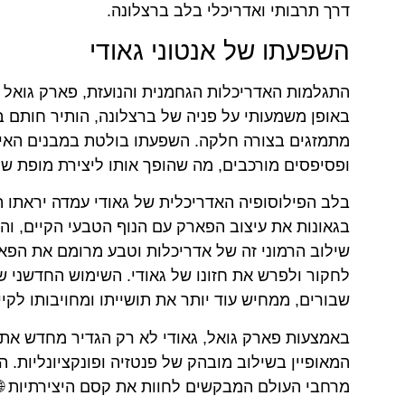
דרך תרבותי ואדריכלי בלב ברצלונה.
השפעתו של אנטוני גאודי
התגלמות האדריכלות הגחמנית והנועזת, פארק גואל מש
באופן משמעותי על פניה של ברצלונה, הותיר חותם ב
מתמזגים בצורה חלקה. השפעתו בולטת במבנים האיקונ
ופסיפסים מורכבים, מה שהופך אותו ליצירת מופת של
בלב הפילוסופיה האדריכלית של גאודי עמדה יראתו 
בגאונות את עיצוב הפארק עם הנוף הטבעי הקיים, ו
שילוב הרמוני זה של אדריכלות וטבע מרומם את הפא
לחקור ולפרש את חזונו של גאודי. השימוש החדשני 
שבורים, ממחיש עוד יותר את תושייתו ומחויבותו לקי
באמצעות פארק גואל, גאודי לא רק הגדיר מחדש את ג
המאופיין בשילוב מובהק של פנטזיה ופונקציונליות.
מרחבי העולם המבקשים לחוות את קסם היצירתיות 🌐 