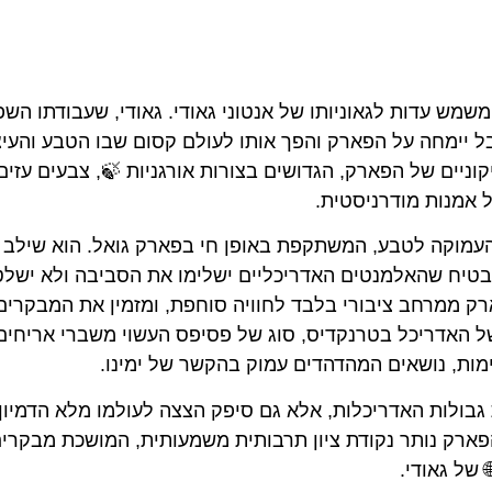
מש עדות לגאוניותו של אנטוני גאודי. גאודי, שעבודתו השפ
ל יימחה על הפארק והפך אותו לעולם קסום שבו הטבע והעיצ
יים של הפארק, הגדושים בצורות אורגניות 🍃, צבעים עזים
 אמנות מודרניסטית.
העמוקה לטבע, המשתקפת באופן חי בפארק גואל. הוא שילב
הבטיח שהאלמנטים האדריכליים ישלימו את הסביבה ולא ישלט
רק ממרחב ציבורי בלבד לחוויה סוחפת, ומזמין את המבקרים
של האדריכל בטרנקדיס, סוג של פסיפס העשוי משברי אריחים
ימות, נושאים המהדהדים עמוק בהקשר של ימינו.
בולות האדריכלות, אלא גם סיפק הצצה לעולמו מלא הדמיון,
 הפארק נותר נקודת ציון תרבותית משמעותית, המושכת מבקרי
של גאודי.