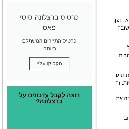
כרטיס ברצלונה סיטי
 דופן,
פאס
שובה
כרטיס התיירים המשתלם
ביותר!
טרות
הקליקו עליי
 תיגר
ת. זה
רוצה לקבל עדכונים על
בה את
ברצלונה?
חב