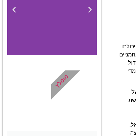
כולתו
חמניים
דול
 מדי
מלונות
מומלץ
מציאת מלון
של
מומלץ?
רשת
לחצו
פה!
ל,
צה