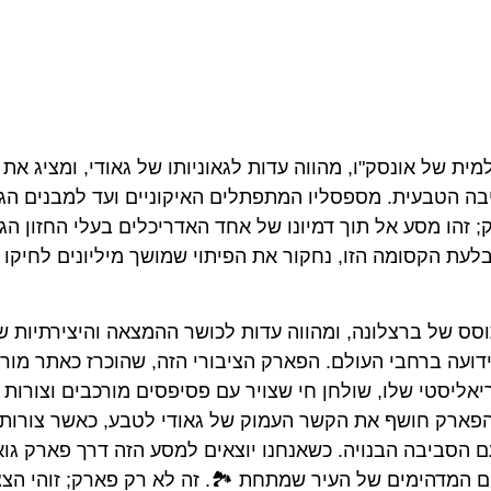
ת של אונסק"ו, מהווה עדות לגאוניותו של גאודי, ומציג את י
 הטבעית. מספסליו המתפתלים האיקוניים ועד למבנים הג
 זהו מסע אל תוך דמיונו של אחד האדריכלים בעלי החזון הג
יפורה של המובלעת הקסומה הזו, נחקור את הפיתוי שמושך מיליונים לחיקו
 הנוף העירוני התוסס של ברצלונה, ומהווה עדות לכושר ההמצאה והיצירתיות 
ששליטתו האדריכלית ידועה ברחבי העולם. הפארק הציבורי הזה, שהוכרז כאתר מו
אליסטי שלו, שולחן חי שצויר עם פסיפסים מורכבים וצורות
 הפארק חושף את הקשר העמוק של גאודי לטבע, כאשר צורות
 הסביבה הבנויה. כשאנחנו יוצאים למסע הזה דרך פארק גוא
ים המדהימים של העיר שמתחת 🏞️. זה לא רק פארק; זוהי הצ