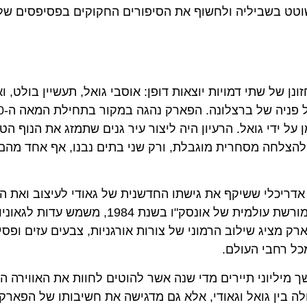
וטט בשביליה ולחשוף את הסיפורים החקוקים בפסיפסים של
 של שתי דמויות יוצאות דופן: אוסבי גואל, תעשיין בולט, וא
י שהוזמן על ידי גואל. הרעיון היה ליצור עיר גנים שתמזג את הנוף ה
להצלחה מסחרית מוגבלת, ורק שני בתים נבנו, אף אחד מהם
דריכלי ששיקף את גישתו החדשנית של גאודי לעיצוב ואת ה
העמוקה לצורות טבעיות. פארק גואל, שהוכרז כאתר מורשת עולמית של אונסק"ו בשנת 1984,
רק מציג שילוב הרמוני של צורות אורגניות, צבעים עזים ופס
כל רחבי העולם.
שך מיליוני תיירים מדי שנה אשר להוטים לחוות את האווירה 
ה בין גואל וגאודי, אלא גם מדגישה את חשיבותו של הפארק כ