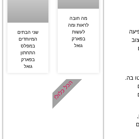
מה חובה
לראות ומה
יעה
לעשות
שני הבתים
בפארק
המיוחדים
וב
גואל
במפלס
התחתון
בפארק
גואל
ו בה.
הכל כלול!
ם