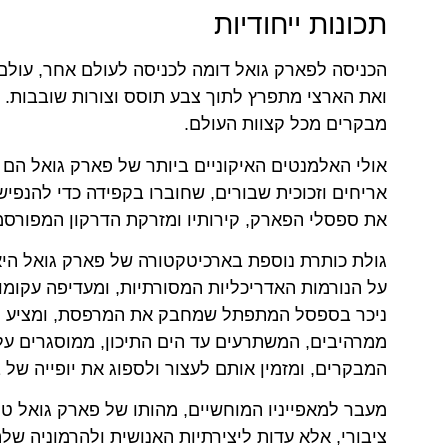
תכונות ייחודיות
הכניסה לפארק גואל דומה לכניסה לעולם אחר, עולם שנ
ואת הארצי מתפרץ לתוך צבע תוסס וצורות שובבות. ה
מבקרים מכל קצוות העולם.
אולי האלמנטים האיקוניים ביותר של פארק גואל הם
אריחים וזכוכית שבורים, שחוברו בקפידה כדי להנפיש
את ספסלי הפארק, קירותיו ומזרקת הדרקון המפורסמת
גולת כותרת נוספת בארכיטקטורה של פארק גואל היא 
על הנורמות האדריכליות המסורתיות, ומעדיפה עקומות 
ניכר בספסל המתפתל שמחבק את המרפסת, ומציע נו
ממרהיבים, המשתרעים עד הים התיכון, ממוסגרים על י
המבקרים, ומזמין אותם לעצור ולספוג את יופייה של 
מעבר למאפייניו המוחשיים, מהותו של פארק גואל ט
ציבורי, אלא עדות ליצירתיות האנושית ולהרמוניה ש