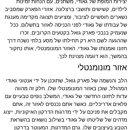
יצירות המופת של גאודי, משתנים, עם הנחות זמינות
לילדים, קשישים ותושבי ברצלונה. אזורי הפארק שמסביב
נשארים חופשיים לציבור, ומציעים תצוגה מקדימה מענגת
של עבודתו של גאודי לפני הכניסה לאזור בתשלום. ככל
שנעמיק בנבכי פארק גואל בקטעים הקרובים, זכרו
שההגעה לשם היא רק תחילתו של מסע בלתי נשכח דרך
חזונו ואמנותו של גאודי. האזור המונומנטלי, אותו נחקור
בהמשך, הוא דוגמה מצוינת לכך.
אזור מונומנטלי
הלב והנשמה של פארק גואל, שתוכנן על ידי אנטוני גאודי
המהולל, שוכן באזור המונומנטלי שלו. חלק זה מהווה
עדות לחזונו החדשני של גאודי, המשלב נופים טבעיים עם
פלאים אדריכליים. כאשר אתם נכנסים לאזור זה, אתם
מקבלים את פניכם על ידי מדרגות הדרקון האיקוניות, ייצוג
מדהים של שליטתו של גאודי בשילוב נושאים בהשראת
הטבע בעיצובים שלו. גרם המדרגות, המעוטר בדרקון