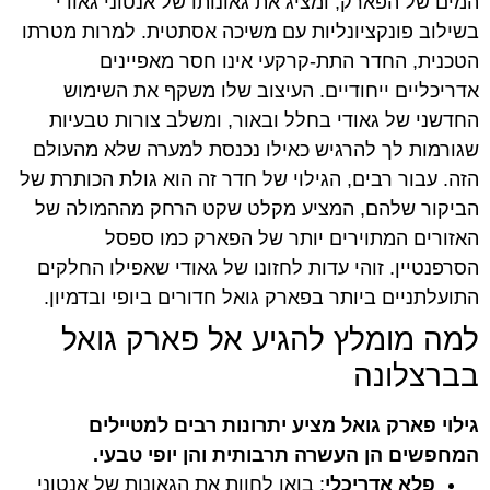
המים של הפארק, ומציג את גאונותו של אנטוני גאודי
בשילוב פונקציונליות עם משיכה אסתטית. למרות מטרתו
הטכנית, החדר התת-קרקעי אינו חסר מאפיינים
אדריכליים ייחודיים. העיצוב שלו משקף את השימוש
החדשני של גאודי בחלל ובאור, ומשלב צורות טבעיות
שגורמות לך להרגיש כאילו נכנסת למערה שלא מהעולם
הזה. עבור רבים, הגילוי של חדר זה הוא גולת הכותרת של
הביקור שלהם, המציע מקלט שקט הרחק מההמולה של
האזורים המתוירים יותר של הפארק כמו ספסל
הסרפנטיין. זוהי עדות לחזונו של גאודי שאפילו החלקים
התועלתניים ביותר בפארק גואל חדורים ביופי ובדמיון.
למה מומלץ להגיע אל פארק גואל
בברצלונה
גילוי פארק גואל מציע יתרונות רבים למטיילים
המחפשים הן העשרה תרבותית והן יופי טבעי.
פלא אדריכלי
: בואו לחוות את הגאונות של אנטוני