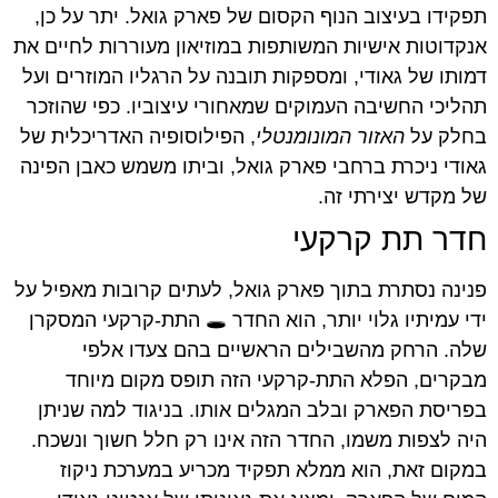
תפקידו בעיצוב הנוף הקסום של פארק גואל. יתר על כן,
אנקדוטות אישיות המשותפות במוזיאון מעוררות לחיים את
דמותו של גאודי, ומספקות תובנה על הרגליו המוזרים ועל
תהליכי החשיבה העמוקים שמאחורי עיצוביו. כפי שהוזכר
בחלק על
האזור המונומנטלי
, הפילוסופיה האדריכלית של
גאודי ניכרת ברחבי פארק גואל, וביתו משמש כאבן הפינה
של מקדש יצירתי זה.
חדר תת קרקעי
פנינה נסתרת בתוך פארק גואל, לעתים קרובות מאפיל על
ידי עמיתיו גלוי יותר, הוא החדר 🕳️ התת-קרקעי המסקרן
שלה. הרחק מהשבילים הראשיים בהם צעדו אלפי
מבקרים, הפלא התת-קרקעי הזה תופס מקום מיוחד
בפריסת הפארק ובלב המגלים אותו. בניגוד למה שניתן
היה לצפות משמו, החדר הזה אינו רק חלל חשוך ונשכח.
במקום זאת, הוא ממלא תפקיד מכריע במערכת ניקוז