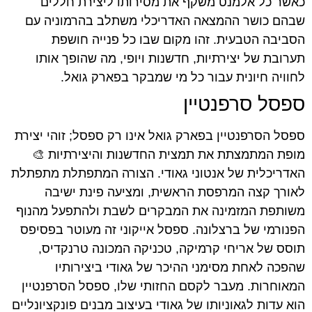
כאשר כל אלמנט משקף את מסירותו ליצירת חללים
שבהם כושר ההמצאה האדריכלי משתלב בהרמוניה עם
הסביבה הטבעית. זהו מקום שבו כל פנייה חושפת
תערובת של יצירתיות, חדשנות ויופי, מה שהופך אותו
לחוויה חיונית עבור כל מי שמבקר בפארק גואל.
ספסל סרפנטיין
ספסל הסרפנטיין בפארק גואל אינו רק ספסל; זוהי יצירת
מופת המתמצתת את תמצית החדשנות והיצירתיות 🎨
האדריכלית של אנטוני גאודי. הצורה המתפתלת מתפתלת
לאורך קצה המרפסת הראשית, ומציעה פינת ישיבה
משותפת המזמינה את המבקרים לשבת ולהתפעל מהנוף
הפנורמי של ברצלונה. ספסל אייקוני זה מעוטר בפסיפס
תוסס של אריחי קרמיקה, טכניקה המכונה טרנקדיס,
שהפכה לאחת מסימני ההיכר של גאודי ביצירותיו
המאוחרות. מעבר לקסם החזותי שלו, ספסל הסרפנטיין
הוא עדות לגאוניותו של גאודי בעיצוב מבנים פונקציונליים