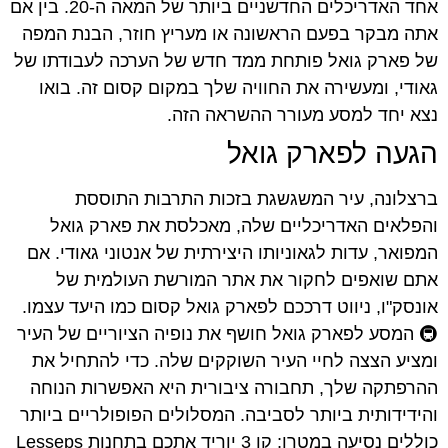
אחד האדריכלים החדשניים ביותר של המאה ה-20. בין אם
אתה מבקר בפעם הראשונה או מעריץ חוזר, הבנת המפה
של פארק גואל פותחת ממד חדש של הערכה לעבודתו של
גאודי, ומעשירה את החוויה שלך במקום קסום זה. בואו
נצא יחד למסע מעורר ההשראה הזה.
הגעה לפארק גואל
ברצלונה, עיר המשגשגת בזכות התרבות התוססת
והפלאים האדריכליים שלה, מאכלסת את פארק גואל
המפואר, עדות לגאוניותו היצירתית של אנטוני גאודי. אם
אתם שואפים לחקור את אתר המורשת העולמית של
אונסק"ו, ניווט דרככם לפארק גואל קסום כמו היעד עצמו.
🚇 המסע לפארק גואל חושף את נופיה הציוריים של העיר
ומציע הצצה לחיי העיר השוקקים שלה. כדי להתחיל את
ההרפתקה שלך, תחבורה ציבורית היא האפשרות הנוחה
והידידותית ביותר לסביבה. המסלולים הפופולריים ביותר
כוללים נסיעה במטרו; קו 3 יוריד אתכם בתחנות Lesseps