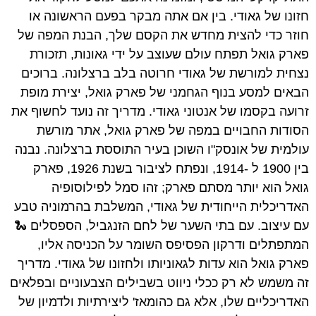
חזונו של גאודי. בין אם אתה מבקר בפעם הראשונה או
חוזר כדי להצית מחדש את הקסם שלך, הבנת המפה של
פארק גואל תפתח עולם שעוצב על ידי גאונות, תזכורת
נצחית למורשת של גאודי חרוטה בלב ברצלונה. ברוכים
הבאים למסע בנוף הגחמני של פארק גואל, יצירת מופת
זרועה בקסמו של אנטוני גאודי. מדריך זה נועד לחשוף את
הסודות החבויים במפה של פארק גואל, אתר מורשת
עולמית של אונסק"ו השוכן בעיר התוססת ברצלונה. נבנה
בין 1900 ל -1914, ונפתח לציבור בשנת 1926, פארק
גואל הוא יותר מסתם פארק; זהו סמל לפילוסופיה
האדריכלית הייחודית של גאודי, המשלבת בהרמוניה טבע
עם עיצוב. עם בתי השער של לחם הזנגביל, הספסלים 🐍
המתפתלים ודרקון הפסיפס השומר על הכניסה אליו,
פארק גואל הוא עדות לגאוניותו ולחזונו של גאודי. מדריך
זה משמש לא רק ככלי ניווט בשבילים הצבעוניים ובפלאים
האדריכליים שלו, אלא גם כהומאז' ליצירתיות ולדמיון של