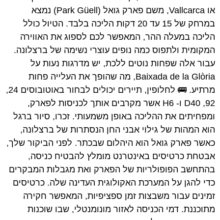
או Vallcarca, משם פארק גואל (Park Güell) נמצא
במרחק של 15 עד 20 דקות הליכה בלבד. הטיול כולל
הליכה במעלה ההר, המאפשר לכם לספוג את האווירה
המקומית ולתפוס כמה נופים עוצרי נשימה של ברצלונה.
עבור אלה שפחות נוטים ללכת, יש מדרגות נעות על
Baixada de la Glòria, מה שהופך את העלייה פחות
מרתיע. 🚌 לחלופין, תיירים יכולים לבחור באוטובוסים 24,
92, D40 ו- H6 אשר מקרבים אותך לכניסות לפארק,
ומפחיתים את ההליכה באופן משמעותי. זכרו, סיור ברגל
הוא המהות של גילוי אבני החן הנסתרות של ברצלונה,
כאשר פארק גואל הוא היהלום שבכתר. לפני הביקור שלך,
אבטחת כרטיסים באינטרנט מומלץ להבטיח כניסה,
בהתחשב הפופולריות של הפארק ואת מגבלות המבקרים
כדי להגן על המערכת האקולוגית העדינה שלה. כרטיסים
זמינים עבור משבצות זמן ספציפיות, המאפשר חקירה
מתוכננת. דמי הכניסה לאזור מונומנטלי, שבו שוכנות