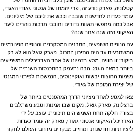
גואל בברצלונה בשבילכם. שוכן בלב הבירה ההומה של
קטלוניה, פארק נודע זה, פרי יוזמתו של אנטוני גאודי האגדי,
עומד כעדות לחדשנות שובבה וכבש את ליבם של מיליונים.
אבל כמה מחפשי תאוות נדודים וחובבי תרבות נוהרים ליעד
האיקוני הזה שנה אחר שנה?
עם הנופים השופעים, המבנים המסקרנים והנופים הפנורמיים
המשתרעים עד הים התיכון התכול, פארק גואל הוא לא רק
ביקור; זו חוויה, מסע בדמיונו של אחד האדריכלים המשפיעים
ביותר במאה ה-20. הבה נתעמק בהתכנסות השנתית של
נשמות החוצות יבשות ואוקיינוסים, הנמשכות לפיתוי המגנטי
של יצירת המופת של גאודי.
צאו למסע לאחד מציוני הדרך המהפנטים ביותר של
ברצלונה, פארק גואל, מקום שבו אמנות וטבע משתלבים
בצורה חלקה תחת השמש הים תיכונית. עוצב על ידי
האדריכל האיקוני אנטוני גאודי, פארק זה עומד כעדות
ליצירתיות וחדשנות, ומחייב מבקרים מרחבי העולם לחקור