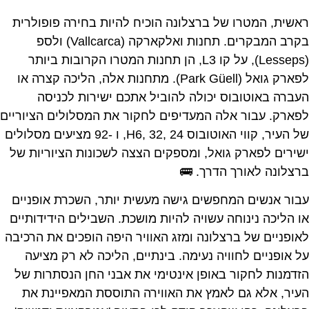
ראשית, המטרו של ברצלונה הוכיח להיות בחירה פופולרית
בקרב המבקרים. תחנות ואלקארקה (Vallcarca) ולספ
(Lesseps), על קו L3, הן תחנות המטרו הקרובות ביותר
לפארק גואל (Park Güell). מתחנות אלה, הליכה קצרה או
העברה באוטובוס יכולה להוביל אתכם ישירות לכניסה
לפארק. עבור אלה המעדיפים לחקור את המסלולים הציוריים
של העיר, קווי האוטובוס H6, 32, 24, ו -92 מציעים מסלולים
ישירים לפארק גואל, ומספקים הצצה לשכונות הציוריות של
ברצלונה לאורך הדרך. 🚌
עבור אנשים המחפשים גישה מעשית יותר, השכרת אופניים
או הליכה נינוחה עשויה להיות מושכת. השבילים הידידותיים
לאופניים של ברצלונה ומזג האוויר היפה הופכים את הרכיבה
על אופניים לחוויה נעימה. בינתיים, הליכה לא רק מציעה
הזדמנות לחקור באופן אינטימי את אבני החן הנסתרות של
העיר, אלא גם לאמץ את האווירה התוססת המאפיינת את