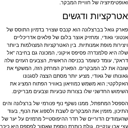
ואופטימיזציה של חוויית המבקר.
אטרקציות ודגשים
פארק גואל בברצלונה הוא קנבס שצויר בדמיון התוסס של
אנטוני גאודי, ומחזיק אוצר בלום של פלאים אדריכליים
ויצירות מופת אמנותיות. בין האטרקציות המצולמות ביותר
שלה היא סלמנדרה פסיפס איקוני, המכונה גם בחיבה "אל
דראק", עומד כשומר בכניסה הראשית, הצבעים העזים שלה
שובה את לב המבקרים. הפארק המרתק הזה, המשקף את
גאונותו של גאודי, מציע יותר מסתם הצצה לסגנונו
האקלקטי; הוא משמש כמוזיאון באוויר הפתוח המציג את
השימוש החדשני שלו בצורות טבעיות וצבעים מבריקים.
הספסל המתפתל, ממנו נשקף נוף פנורמי של ברצלונה והים
התיכון, מזמין את המבקרים לשבת ולספוג את הנוף, בעוד
שהעמודים הדוריים של חדר ההיפוסטייל מרמזים על יער של
עצי אבן ענקיים. גולת כותרת נוספת שאסור לפספס היא כיכר