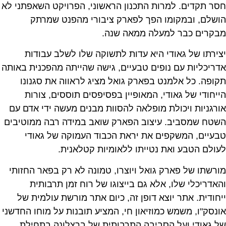
חסר תקדים. למרות התכנון הראשוני, הפרויקט השאפתני לא
הושלם, ובמקומו הפך לפארק ציבורי מהפנט שמרתק
מבקרים כבר למעלה ממאה שנה.
יצירתו של גאודי היא עדות לתשוקה שלו לשלב עבודות
אדריכליות עם נופים טבעיים, גישה שהייתה מהפכנית באותה
תקופה. כל אלמנט בפארק גואל מציג לראווה את סגנונו
הייחודי של גאודי, המאופיין בפסיפסים תוססים, צורות
אורגניות ויכולת מופלאה להסוות מבנים מעשה ידי אדם עם
השטח שמסביב. עיצוב הפארק שואב במידה רבה ממוטיבים
טבעיים, המשקפים את יראת הכבוד העמוקה של גאודי
לעולם הטבע ואת נטייתו ללאומיות קטלאנית.
מורשתו של פארק גואל ויוצרו, טמונה לא רק בפאר החזותי
והאדריכלי שלו, אלא גם בייצוגו של רוח זמן תרבותית
ייחודית. אתר יוצא דופן זה, כיום אתר מורשת עולמית של
אונסק"ו, משמש כמוזיאון חי, המציע תובנות על מוחו החדשני
של גאודי ועל הסביבה התרבותית של ברצלונה בתחילת