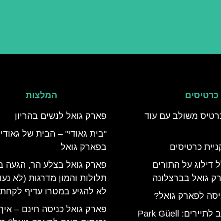
כרטיסים
המלצות
רטיס משולב עם עוד
פארק גואל לנשים בהריון
"בית גאודי" – הבית של גאודי
ניית כרטיסים
בפארק גואל
 דילוג על התורים
פארק גואל בצלע הר, הגעה ב
ק גואל בברצלונה
תלולות והמון מדרגות (לא נעו
לא להגיע במטרו עדיף לקחת 
יסה לפארק גואל?
פארק גואל כניסה חינם – איך
כרטיס משולב לתיירים: Park Güell