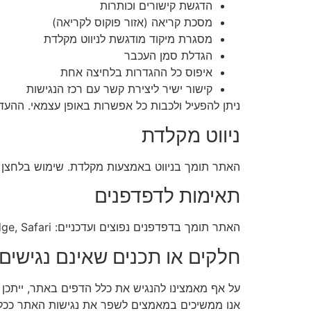
הדגשת קישורים וכותרות
מסכת קריאה (אזור פוקוס לקריאה)
מסגרת מיקוד מודגשת לניווט מקלדת
הגדלת סמן העכבר
איפוס כל ההגדרות בלחיצה אחת
קישור ישיר ליצירת קשר עם רכז הנגישות
ניתן להפעיל ולכבות כל אפשרות באופן עצמאי. ההע
ניווט מקלדת
האתר תומך בניווט באמצעות מקלדת. שימוש בלחצן Tab מאפשר מעבר בין אלמנטים, Enter / Space להפעלה, ו-Esc לסגירת תפריט הנגישות
תאימות לדפדפנים
האתר תומך בדפדפנים נפוצים ועדכניים: Chrome, Firefox, Edge, Safari ו-Opera, וכן בקוראי מסך מובילים (NVDA, JAWS, VoiceOver).
חלקים או תכנים שאינם נגישים
אנו ממשיכים במאמצים לשפר את נגישות האתר ככל הנ