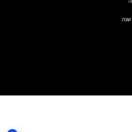
ה
 שנה