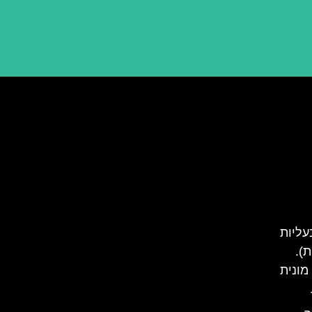
עליות
ת).
מונית