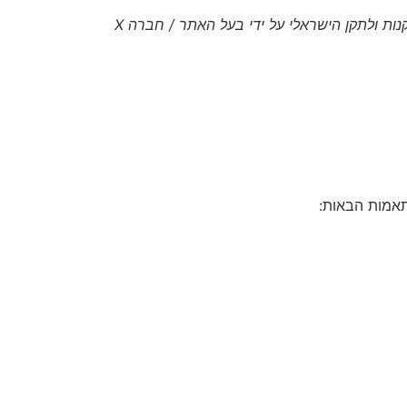
[מלא/י כאן: על ידי מי בוצעה ההנגשה, באיזה אופן, ומתי בוצעה בדיקה אחרונה. לדוגמה: "האתר נסקר ונבנה בהתאם לתקנות ולתקן הישראלי על ידי בעל האתר / חברה X
תאמות הבאות: