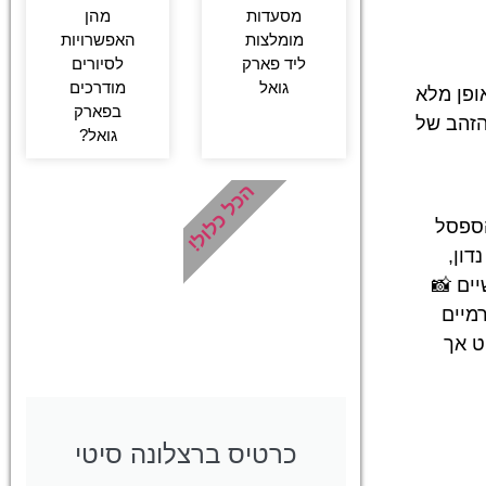
מהן
מסעדות
האפשרויות
מומלצות
לסיורים
ליד פארק
מודרכים
גואל
ופן מלא
בפארק
הזהב של
גואל?
הכל כלול!
ספסל
דון,
ים 📸
מיים
ט אך
כרטיס ברצלונה סיטי