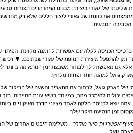
אחד מסימני ההיכר של הפארק הוא סאלה היפוסטילה (Sala Hipóstila), אזור שיועד בתחילה לשמש כשטח ש
ודים דוריים, מדגים את שליטתו של גאודי ביצירת מבנים המהדהדים תצורות טבעיו
תמצתים את כוונתו של גאודי ליצור חללים שלא רק מחדשים
 הסביבה הטבעית.
 כרטיסי הכניסה לקלה עם אפשרות להזמנה מקוונת. הפיתוי ש
תר זמן להתפעל מיצירות המופת של גאודי שבתוכם. 🌳 רכישת
 אלא גם מאפשרת לך לבחור משבצת זמן המתאימה ביותר לל
פארק גואל למהנה יותר ופחות מלחיץ.
י של פארק גואל, לבחור את התאריך והשעה של הביקור שלך
יסים יכולים להימכר מהר, במיוחד בשיא עונת התיירות, תוך 
אתה יוצא לכניסה חלקה לאחד מציוני הדרך האיקוניים ביותר
קסום זמן הנסיעה היקר שלך.
סעיף
'אפשרויות סיור מודרך'
, משלימה היבטים אחרים של הב
ארק גואל.