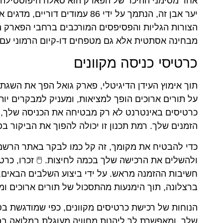
יער אבן זה, הנתמך על ידי 86 עמ
הצורות הגליות והפסיפסים המורכבים ברחבי הפארק מ
מבחינה אסתטית אלא גם מטפחים דו-קיום הרמוני עם
כרטיסי כניסה מקוונים
תוך אימוץ העידן הדיגיטלי, פארק גואל הפך את השגת
על תורים ארוכים הופך למציאות, ומעניק למבקרים יו
כרטיסים באינטרנט לא רק מבטיחה את הכניסה שלך,
הזמנים שלך. רמת תכנון זו יכולה להפוך את הביקור ב
כדי להבטיח את מקומך, זה קל כמו לבקר באתר הרשמ
ולהשלים את הרכישה שלך בכמה לחיצות. 🖱️ זכרו, כרט
חשיבות ההזמנה מראש. על ידי ביצוע השלבים הבאים, 
ברצלונה, תוך הימנעות מהתסכול של תורים ארוכים ומ
הנוחות של רכישת כרטיסים מקוונים, כפי שמודגשת ב
שלך, ומאפשרת לך ליהנות מחוויה מעוגלת במלואה בפ