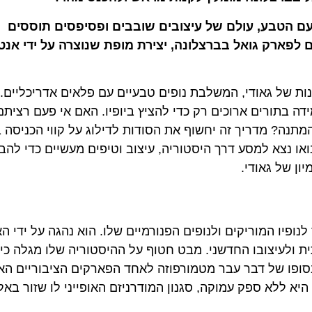
עם הטבע, עולם של עיצובים שובבים ופסיפסים תוססים
 לפארק גואל בברצלונה, יצירת מופת שנוצרה על ידי אנטו
ונות של גאודי, המשלבת נופים טבעיים עם פלאים אדריכליים.
ידה בתורים ארוכים רק כדי להציץ ביופיו. האם אי פעם רציתם
מתנה? מדריך זה יחשוף את הסודות לדילוג על קווי הכניסה
ואו נצא למסע דרך היסטוריה, עיצוב וטיפים מעשיים כדי להב
ון של גאודי.
יו המוריקים ולנופים הפנורמיים שלו. הוא נהגה על ידי ה
תית ולעיצובו החדשני. מבט חטוף על ההיסטוריה שלו מגלה כי
בסופו של דבר עבר מטמורפוזה לאחד הפארקים הציבוריים הא
יא ללא ספק עמוקה, סגנון המודרניזם האופייני לו שזור בא