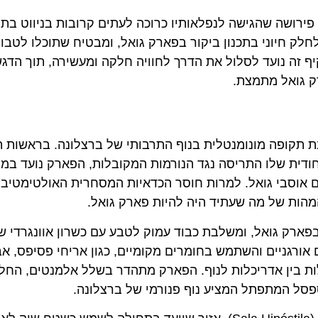
פירושה שהגישה לנפלאותיו כרוכה לעתים קרובות בניווט בתו
 לחלק חיוני בתכנון ביקור בפארק גואל, ומבטיח שתוכלו לטבו
יף זה נועד לסלול את הדרך לחוויה חלקה ומעשירה, תוך הדג
ק גואל מתמצת.
רק גואל בתחילת המאה ה -20, המסמנת תקופה מונומנטלית בנוף התרבותי של ברצלונה. בראש
יחודית שלו התריסה נגד הנורמות המקובלות, הפארק נועד במק
יזם אוסבי גואל. למרות חוסר הכדאיות המסחרית האולטימטיב
 המהות של מה שעתיד היה להיות פארק גואל.
פארק גואל, ומשלבת כבוד עמוק לטבע עם כשרון אוונגרדי 
 אורגניים והשתמש בחומרים מקומיים, כגון אריחי פסיפס, אב
ות בין אדריכלות לנוף. הפארק מתהדר בשלל אלמנטים, החל
פסל המתפתל המציע נוף פנורמי של ברצלונה.