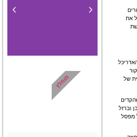
רים
ל את
שת
ות האדריכל
ור
מלונות
מומלץ
ית של
מציאת מלון
מומלץ?
שהקדים
ן וברזל
לחצו
פה!
 מפסל