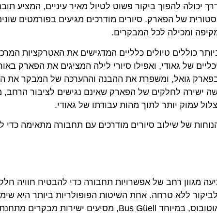
 יכולה להפוך ביקור פשוט לטיול מאיר עיניים, המציע תובנ
סטורית של הפארק. סיורים מודרכים מגיעים בפורמטים שונים
מקיפה ומכילה לכל המבקרים.
יותר כוללים טיולים כלליים המדגישים את האטרקציות המרכז
יים של גאודי, ואפילו סיורי לילה המציגים את הפארק באור
בפארק גואל, ומשפרת את ההבנה וההערכה של המבקר את ה
גישה ישירה לחלקים של הפארק שאינם נגישים לציבור הרחב, 
ול עמוק יותר לתוך מהות עבודתו של גאודי.
נוחות של שילוב סיורים מודרכים עם תחבורה מתאימה כדי ל
עה מגוון רחב של אפשרויות תחבורה כדי להבטיח חוויה חלק
 לביקור ללא טרחה. אחת השיטות הפופולריות ביותר היא שימ
במערכת התחבורה הציבורית היעילה של העיר. קווי האוטובוס, במיוחד Bus Güell, מסיעים ישירות