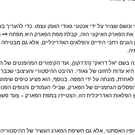
נושם שצויר על ידי אנטוני גאודי האמן עצמו. כדי להעריך בא
 את הפארק האיקוני הזה, קבלת מפת הפארק היא מפתח 🗝️ 
הגנים רחבי הידיים והפלאים האדריכליים, אלא גם מבטיחה
יה.
בה בשם "אל דראק"
(הדרקון),
ועד הקימורים המהפנטים של ה
דות לחזונו של גאודי. ההיבט ההיסטורי והעיצובי שכבר נ
חרת, מונחה על ידי המפה. בנוסף, הוא מציע טיפים שימושי
מהפסלים הגחמניים של הפארק, שבילי העמודים והנופים הפנור
ץ הפלאות האדריכלית הזו, הצטיידו במפת הפארק – צעד פשו
ופיו האסתטי, אלא גם חשיפת המארג העשיר של ההיסטוריה