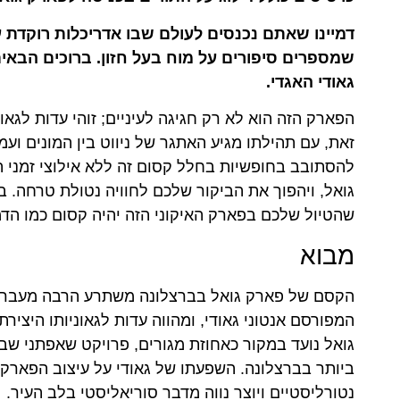
דמיינו שאתם נכנסים לעולם שבו אדריכלות רוקדת 
שמספרים סיפורים על מוח בעל חזון. ברוכים הבאים
גאודי האגדי.
הפארק הזה הוא לא רק חגיגה לעיניים; זוהי עדות לגא
זאת, עם תהילתו מגיע האתגר של ניווט בין המונים ועמ
להסתובב בחופשיות בחלל קסום זה ללא אילוצי זמני ה
גואל, ויהפוך את הביקור שלכם לחוויה נטולת טרחה. ב
שהטיול שלכם בפארק האיקוני הזה יהיה קסום כמו הדמי
מבוא
הקסם של פארק גואל בברצלונה משתרע הרבה מעבר לנופ
המפורסם אנטוני גאודי, ומהווה עדות לגאוניותו היציר
גואל נועד במקור כאחוזת מגורים, פרויקט שאפתני ש
ביותר בברצלונה. השפעתו של גאודי על עיצוב הפארק ה
נטורליסטיים ויוצר נווה מדבר סוריאליסטי בלב העיר.