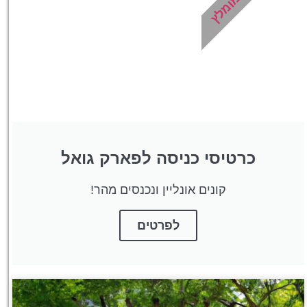
מומלץ
מציאת מלון
מומלץ?
לחצו
פה!
כרטיסי כניסה לפארק גואל
קונים אונליין ונכנסים מהר!
לפרטים