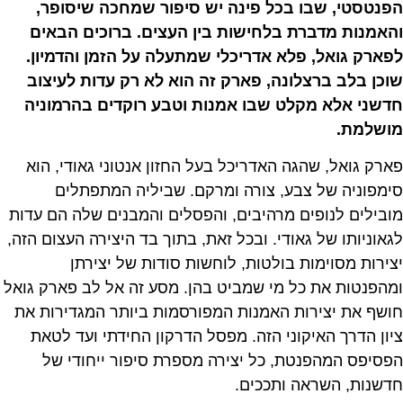
הפנטסטי, שבו בכל פינה יש סיפור שמחכה שיסופר,
והאמנות מדברת בלחישות בין העצים. ברוכים הבאים
לפארק גואל, פלא אדריכלי שמתעלה על הזמן והדמיון.
שוכן בלב ברצלונה, פארק זה הוא לא רק עדות לעיצוב
חדשני אלא מקלט שבו אמנות וטבע רוקדים בהרמוניה
מושלמת.
פארק גואל, שהגה האדריכל בעל החזון אנטוני גאודי, הוא
סימפוניה של צבע, צורה ומרקם. שביליה המתפתלים
מובילים לנופים מרהיבים, והפסלים והמבנים שלה הם עדות
לגאוניותו של גאודי. ובכל זאת, בתוך בד היצירה העצום הזה,
יצירות מסוימות בולטות, לוחשות סודות של יצירתן
ומהפנטות את כל מי שמביט בהן. מסע זה אל לב פארק גואל
חושף את יצירות האמנות המפורסמות ביותר המגדירות את
ציון הדרך האיקוני הזה. מפסל הדרקון החידתי ועד לטאת
הפסיפס המהפנטת, כל יצירה מספרת סיפור ייחודי של
חדשנות, השראה ותככים.