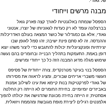
של גאודי.
מבנה מרשים וייחודי
הספסל שנמתח באלגנטיות לאורך קצה פארק גואל
בברצלונה עומד לא רק כעדות לגאוניותו של יוצרו, אנטוני
גאודי, אלא גם כמגדלור של כושר המצאה בעולם האדריכלות
וההנדסה. זה לא סתם פינת ישיבה; זהו סמל לאופן שבו
יצירתיות ופונקציונליות יכולות להתגבש כדי ליצור משהו יוצא
דופן באמת. התעמקות בתהליך הבנייה ובחומרים בהם נעשה
שימוש מגלה מדוע המבנה הזה כל כך ייחודי ומרשים.
הספסל בנוי בעיקר מטרנקדיס, צורה ייחודית של פסיפס
העשוי משברי אריחים שבורים, ומציג לראווה את מסירותו
של גאודי לפרקטיקות בנות קיימא ואת עינו לשילוב אמנות
באביזרים יומיומיים. בחירת החומרים לא הייתה רק החלטה
אסתטית; זו הייתה בחירה מכוונת שהדגישה את יכולתו להפוך
אלמנטים רגילים ליצירת מופת מגובשת ומהממת ויזואלית.