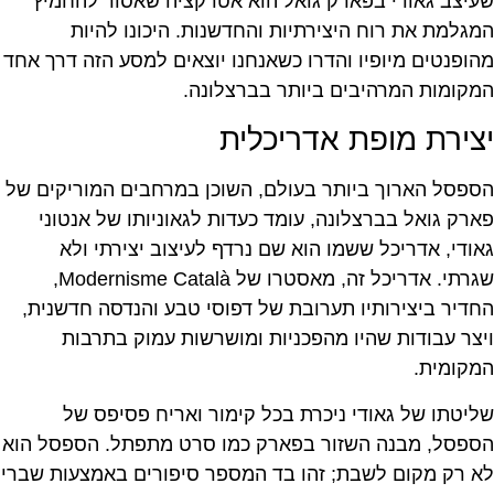
שעיצב גאודי בפארק גואל הוא אטרקציה שאסור להחמיץ
המגלמת את רוח היצירתיות והחדשנות. היכונו להיות
מהופנטים מיופיו והדרו כשאנחנו יוצאים למסע הזה דרך אחד
המקומות המרהיבים ביותר בברצלונה.
יצירת מופת אדריכלית
הספסל הארוך ביותר בעולם, השוכן במרחבים המוריקים של
פארק גואל בברצלונה, עומד כעדות לגאוניותו של אנטוני
גאודי, אדריכל ששמו הוא שם נרדף לעיצוב יצירתי ולא
שגרתי. אדריכל זה, מאסטרו של Modernisme Català,
החדיר ביצירותיו תערובת של דפוסי טבע והנדסה חדשנית,
ויצר עבודות שהיו מהפכניות ומושרשות עמוק בתרבות
המקומית.
שליטתו של גאודי ניכרת בכל קימור ואריח פסיפס של
הספסל, מבנה השזור בפארק כמו סרט מתפתל. הספסל הוא
לא רק מקום לשבת; זהו בד המספר סיפורים באמצעות שברי