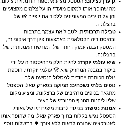
גן עדן לצילום
: הספסל מציע אינספור הזדמנויות צילום,
מה שהופך אותו למקום מועדף הן על צלמים מקצועיים
והן על תיירים המעוניינים ללכוד את יופייה 📸 של
ברצלונה.
טבילה תרבותית
: לטבול את עצמך בתרבות
ובהיסטוריה הקטלאנית באמצעות ציון דרך איקוני זה,
המספק הבנה עמוקה יותר של המורשת האמנותית של
ברצלונה.
שיא עולמי יוקרה
: להיות חלק מההיסטוריה על ידי
ביקור במבנה המחזיק שיא 🏆 עולמי יוקרתי, הוספת
גולת הכותרת ייחודית למסלול הנסיעה שלך.
נופים בלתי נשכחים
: ממוקם בפארק גואל, הספסל
מתגאה בנופים מרהיבים של ברצלונה, ומציע מקום
שליו ליהנות מהנוף הפנורמי של העיר.
אמנות נגישה
: בניגוד לרבות מיצירותיו של גאודי,
הספסל נגיש בקלות בתוך פארק גואל, מה שהופך אותו
לאטרקציה שחובה לראות ללא צורך 🌳 בתשלום נוסף.