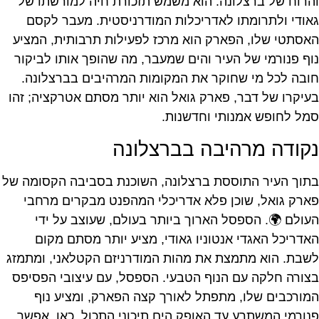
והרוח של ברצלונה. הוא משמש תזכורת חיה למורשתו של
גאודי ולתרומתו לאדריכלות המודרניסטית. מעבר לקסם
האסתטי שלו, הפארק הוא מרכז לפעילות תרבותית, המציע
נוף פנורמי של העיר והים שמעבר, מה שהופך אותו לביקור
חובה לכל מי שחוקר את המקומות המרהיבים בברצלונה.
בעיקרו של דבר, פארק גואל הוא יותר מסתם אטרקציה; זהו
סמל לחופש אמנותי וחדשנות.
נקודה מרהיבה בברצלונה
בתוך העיר התוססת ברצלונה, השוכנת בסביבה הקסומה של
פארק גואל, שוכן פלא אדריכלי המהפנט מבקרים מרחבי
העולם 🌍. הספסל הארוך ביותר בעולם, שעוצב על ידי
האדריכל האגדי אנטוניו גאודי, מציע יותר מסתם מקום
לשבת. הוא מתמצת את מהות המודרניזם הקטלאני, ומתמזג
בצורה חלקה עם הנוף הטבעי. הספסל, עם עיצובי הפסיפס
המורכבים שלו, מתפתל לאורך קצה הפארק, ומציע נוף
פנורמי המשתרע עד האופק הים תיכוני התכול. כאן, אפשר