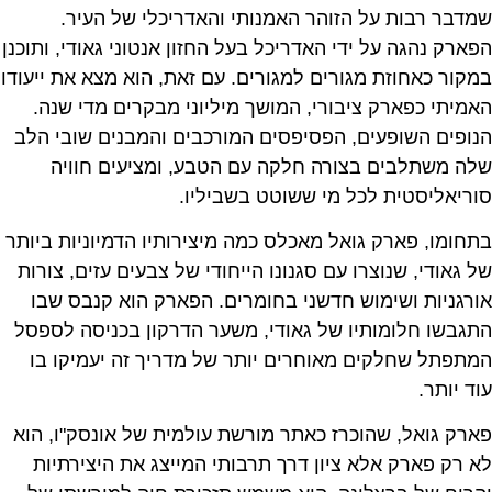
שמדבר רבות על הזוהר האמנותי והאדריכלי של העיר.
הפארק נהגה על ידי האדריכל בעל החזון אנטוני גאודי, ותוכנן
במקור כאחוזת מגורים למגורים. עם זאת, הוא מצא את ייעודו
האמיתי כפארק ציבורי, המושך מיליוני מבקרים מדי שנה.
הנופים השופעים, הפסיפסים המורכבים והמבנים שובי הלב
שלה משתלבים בצורה חלקה עם הטבע, ומציעים חוויה
סוריאליסטית לכל מי ששוטט בשביליו.
בתחומו, פארק גואל מאכלס כמה מיצירותיו הדמיוניות ביותר
של גאודי, שנוצרו עם סגנונו הייחודי של צבעים עזים, צורות
אורגניות ושימוש חדשני בחומרים. הפארק הוא קנבס שבו
התגבשו חלומותיו של גאודי, משער הדרקון בכניסה לספסל
המתפתל שחלקים מאוחרים יותר של מדריך זה יעמיקו בו
עוד יותר.
פארק גואל, שהוכרז כאתר מורשת עולמית של אונסק"ו, הוא
לא רק פארק אלא ציון דרך תרבותי המייצג את היצירתיות