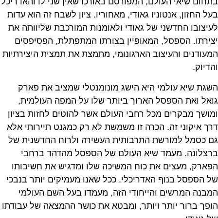
בתחום שיאי העולם, המפורסם באורכו שאין שני לו והאדריכל
בעל החזון, אנטוניו גאודי, מאחוריו. ציון לשבח זה הוא עדות
לעיצובו החדשני של גאודי ולאומנות המורכבת שליוותה את
יצירתו. הספסל, המאופיין בצורתו המתפתלת, הפסיפסים
המעודנים והעיצוב הארגונומי, מתמצת את תמצית היצירתיות
והדיוק.
השגת שיא עולמי היא הישג מונומנטלי שמציב את פארק
גואל ואת הספסל הארוך ביותר שלו על המפה העולמית,
ומושך מבקרים מכל רחבי העולם אשר להוטים לחזות בציון
דרך איקוני זה. הכרה זו משמשת לא רק כמגנט תיירותי אלא
גם כסמל למורשת התרבותית העשירה ולרוח החדשנית של
ברצלונה. מעמד שיא העולם של הספסל מהדהד ברחבי
הפארק, מעצים את כוח המשיכה שלו ומדגיש את חשיבותו
של הספסל בנוף האדריכלי. ככל שאנו מעמיקים יותר בנבכי
המבנה המרשים והייחודי הזה, מעמדו בעל השם העולמי
הופך ברור יותר ויותר, ומבטא את כושר ההמצאה של עבודתו