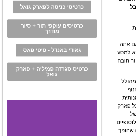
כרטיסי כניסה לפארק גואל
בל
כרטיסים עוקפי תור + סיור
ת
מודרך
אם אתה
גאודי באנדל - סיטי פאס
צא למסע
ור חובה
כרטיס סגרדה פמיליה + פארק
גואל
מהולל
נוף
נותית
על פארק
של
וסופיים
ה שהופך