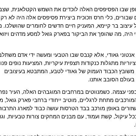
פן שבו הפסיפסים האלה לוכדים את השמש הקטלאנית, שצב
שבורים, כלי חרס וזכוכית ביצירת פסיפסים אלה היה לא רק 
עיצוב בר קיימא, המעניק חיים חדשים לחומרים שהושלכו. מ
די היה, מה שהופך את הביקור בפארק גואל למסע מדהים ויזוא
 אנטוני גאודי, אלא קנבס שבו הטבעי ומעשה ידי אדם משתלב
יוריות מתגלות כנקודות תצפית עיקריות, המציעות נופים פנו
 משובץ הכבוד העמוק של גאודי לטבע, המתבטא בעיצובים
בעולם הסובב אותנו.
בפני עצמה. כשמנווטים במרחבים המוגבהים האלה, העיר נפ
ורכבים מתחת לרגליים, מוטיב ייחודי ברחבי פארק גואל, 
שזורים באופן מורכב בבד הטרסות עושה כבוד למארג התרבותי
כל עיקול, קשת ועמוד, עם מבנים המחקים צורות טבעיות, וגו