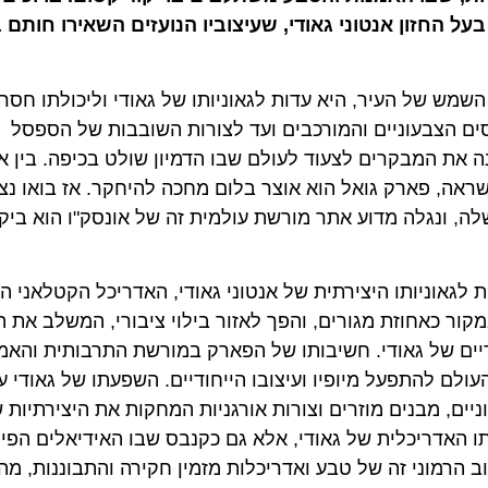
על החזון אנטוני גאודי, שעיצוביו הנועזים השאירו חותם 
שמש של העיר, היא עדות לגאוניותו של גאודי וליכולתו חסר
ים הצבעוניים והמורכבים ועד לצורות השובבות של הספסל
ה את המבקרים לצעוד לעולם שבו הדמיון שולט בכיפה. בין 
ראה, פארק גואל הוא אוצר בלום מחכה להיחקר. אז בואו נ
לה, ונגלה מדוע אתר מורשת עולמית זה של אונסק"ו הוא ביק
 לגאוניותו היצירתית של אנטוני גאודי, האדריכל הקטלאני ה
קור כאחוזת מגורים, והפך לאזור בילוי ציבורי, המשלב את ה
דיים של גאודי. חשיבותו של הפארק במורשת התרבותית והאמ
ולם להתפעל מיופיו ועיצובו הייחודיים. השפעתו של גאודי 
ים, מבנים מוזרים וצורות אורגניות המחקות את היצירתיות 
 האדריכלית של גאודי, אלא גם כקנבס שבו האידיאלים הפיל
וב הרמוני זה של טבע ואדריכלות מזמין חקירה והתבוננות, מ