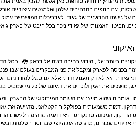
עלות מהנוף; זו חוויה סוחפת. כאן אפשר להבין באמת את חז
רסות, עם הנופים המרהיבים שלהן ואלמנטים עיצוביים אורגנ
גם על גישתו החדשנית של גאודי לאדריכלות המושרשת עמוק
ם, הביטוי האמנותי של גאודי ניכר בכל היבט של פארק גואל
יקוני
וניים ביותר שלו, הידוע בחיבה בשם אל דראק 🐉 . פסל הדר
מר בכניסה לפארק ומקבל את פני המבקרים בעולם שבו פנטז
ני גאודי, היא לא רק תענוג חזותי אלא גם סמל למודרניזם הק
 מושכים את העין ולוכדים את דמיונם של כל מי שמביט בו.
. אומרים שהוא מייצג את השומר המיתולוגי של הפארק, ומצ
רקון, דמות משמעותית בפולקלור הקטלאני, מדגישה את גאוו
 הדרקון, המכונה טרנקדיס, היא דוגמה מדהימה לגישתו החד
רי אריחים שבורים, מדגישה את היופי שבחוסר השלמות ובשי