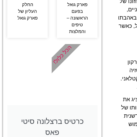
ונו של
החלק
פארק גואל
יים,
העליון של
בפעם
 באהבתו
פארק גואל
הראשונה –
טיפים
, כאשר
והמלצות
הכל כלול!
קון
יה
טלאני.
יג את
תו של
שנית
כרטיס ברצלונה סיטי
מוש
פאס