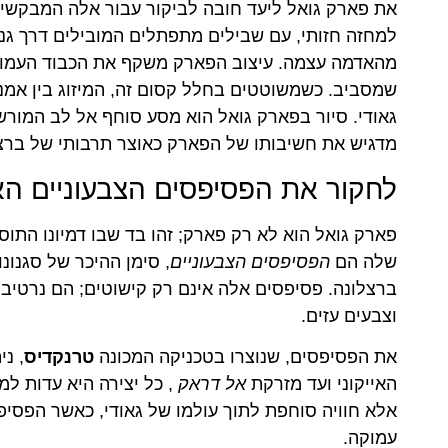
את פארק גואל ליעד חובה לביקור עבור אלה המבקשים 
למחזה חזותי, עם שבילים מתפתלים המובילים דרך גני
מהאדמה עצמה. עיצוב הפארק משקף את הכבוד העמוק 
שמסביב. כשמשוטטים בחלל קסום זה, המיזוג בין אמנ
גאודי. סיור בפארק גואל הוא מסע סוחף אל לב המורש
מדגיש את חשיבותו של הפארק כאוצר תרבותי של ברצל
לחקור את הפסיפסים הצבעוניים האי
פארק גואל הוא לא רק פארק; זהו בד שבו דמיונו התוסס
שלה הם
הפסיפסים הצבעוניים
, סימן ההיכר של סגנונ
ברצלונה. פסיפסים אלה אינם רק קישוטים; הם נרטיבי
וצבעים עזים.
את הפסיפסים, שנוצרו בטכניקה המכונה
טרנקדיס
, נ
האייקוני ועד מזרקת
אל דראק
, כל יצירה היא עדות למ
אלא חוויה סוחפת לתוך עולמו של גאודי, כאשר הפסי
עמוקה.