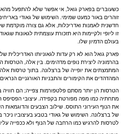
כשעוברים בפארק גואל, אי אפשר שלא להתפעל מהאו
זוהרים באור כמעט שמימי. השימוש של גאודי באריחים 
חדשנית לאמנות ואדריכלות, אלא גם צורה מוקדמת של 
זו ליופי ולקיימות היא תזכורת עוצמתית לגאונות שגאו
בעולם הדמיון שלו.
פארק גואל הוא לא רק עדות לגאוניותו האדריכלית של
בהרמוניה ליצירת נופים מדהימים. בין אלה, הטרסות הצ
המתמצתים את יופייה של ברצלונה. בתוך טרסות אלה
המהדהדים את הקימורים והתבניות האורגניים הנראים 
הטרסות הן יותר מסתם פלטפורמות צפייה; הם חוויה 
מתחתיה כמו מפה מפורטת בקפידה. עיצובי הפסיפס המ
את הנוף העירוני התוסס. שילוב הצבעים והדוגמאות ה
של ברצלונה. השימוש של גאודי בטבע בעיצוביו ניכר ב
לטרסות להרגיש כמו הרחבה של הנוף ולא ככפייה עליו.