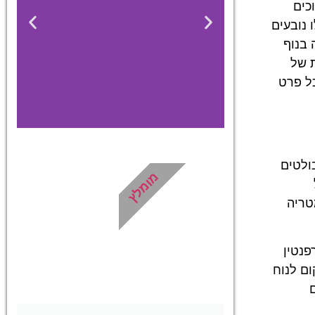
כים
 נובעים
 בנוף
 של
ל פרט
ולטים
מלונות
מומלץ
טריה
מציאת מלון
מומלץ?
לחצו
פנטין
פה!
ום לנוח