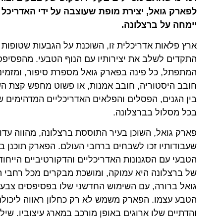
לפארק גואל, יצירת מופת שעוצבה על ידי האדריכל ב
יימחה על ברצלונה.
ארץ פלאות אדריכלית זו, השוכנת על הגבעות שטופות ה
התקדים לשלב את יצירותיו עם הנוף הטבעי. מהפסיפס
המתפתל, כל פינה בפארק גואל מספרת סיפור, ומזמינ
חובב היסטוריה, חובב אמנות, או פשוט מחפש קצת הש
בין הגנים, הפסלים והפלאים האדריכליים המדהימים ש
בכל מסלול בברצלונה.
פארק גואל, השוכן בעיר התוססת ברצלונה, מהווה עדות
שעבודותיו זכו לשבחים ברחבי העולם. הפארק תוכנן במ
הטבעי עם הסגנונות האדריכליים והדקורטיביים הייחו
של ברצלונה היא עמוקה, ומושכת מבקרים מכל רחבי הע
גואל ברורה, עם השימוש החדשני שלו בפסיפסים צבעוני
הטבע עצמו. הפארק משמש לא רק כחלון ראווה ליכולתו
והדתיים שלו ארוגים באופן מורכב במארג עיצוביו. שיל