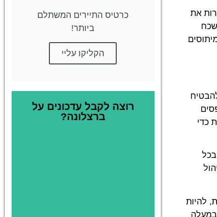
רות את
כרטיס התיירים המשתלם
שכח
ביותר!
יתוסים
הקליקו עליי
להבטיח
רוצה לקבל עדכונים על
סים
ברצלונה?
 כדי
בכל
הול
, להיות
ות במעלה