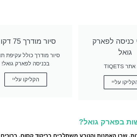
 כניסה לפארק
סיור מודרך 75 דקות
גואל
סיור מודרך כולל עקיפת תו
בכניסה לפארק גואל!
ר TIQETS
הקליקו עליי
קליקו עליי
ות בפארק גואל?
רות, שבו האמנות והטבע משתלבים בריקוד קסום. ברוכים