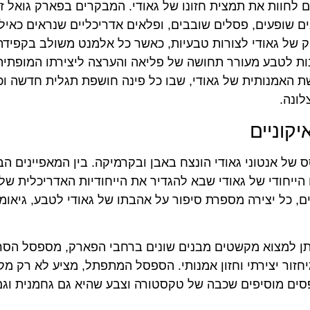
לחוות את תמצית חזונו של גאודי. המבקרים בפארק גואל זו
ם שופעים, פסלים שובבים, ופלאים אדריכליים שנראים כאילו
של גאודי לצורות טבעיות, כאשר כל אלמנט משולב בקפידה
ות לטבע מעורר תחושה של פליאה והערצה ליצירתו המופתית
ת האמנותית של גאודי, שבו כל פינה חושפת תגלית חדשה וכ
ונה.
קוניים
 של אנטוני גאודי הונצח באבן ובקרמיקה. בין המאפיינים הב
ו הייחודי של גאודי שבא להגדיר את הייחודיות האדריכלית של
ם, כל יצירה מספרת סיפור על אהבתו של גאודי לטבע, גיאומ
יתן למצוא מקשטים מבנים שונים ברחבי הפארק, מספסל הסר
יחזור יצירתי וחזון אמנותי. הספסל המתפתל, מציע לא רק מק
פסים מוסיפים שכבה של טקסטורה וצבע שהיא גם גחמנית וגם