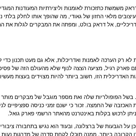
אק משמשת כתזכורת לאומנות וליצירתיות המעודנות המגדי
יצובים מלאי החזון של גאודי, מה שהופך אותו לחלק בלתי נ
דריכליים, אל דראק בולט, ומפתה את המבקרים לגלות את המ
 לא רק הערכה לאמנות ואדריכלות, אלא גם מעט תכנון כדי 
סתם פארק רגיל, מציעה הצצה לנוף שלא מהעולם הזה של פסיפ
ות האדריכלית הזו, חשוב ביותר להיות מצוידים בעצות מעשיות
 בשל הפופולריות שלה ואת מספר מוגבל של מבקרים מותר 
אכזבה של החמצה. זכור כי ישנם זמני כניסה ספציפיים לני
ניתן לרכוש בקלות באינטרנט מהאתר הרשמי פארק גואל.
על הגבעות של ברצלונה, ובעוד הוא נגיש בתחבורה ציבורית
ת Vallcarca היא תחנת המטרו הקרובה ביותר, ממנה תוכלו לקחת סדרה של מדרגות נע