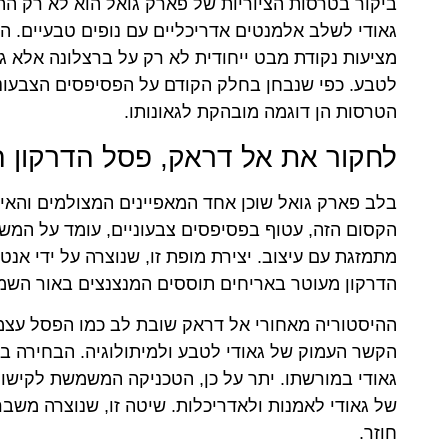
ביקור בטרסות הציוריות של פארק גואל הוא לא רק התפ
גאודי לשלב אלמנטים אדריכליים עם נופים טבעיים. הט
מציעות נקודת מבט ייחודית לא רק על ברצלונה אלא 
לטבע. כפי שנבחן בחלק הקודם על הפסיפסים הצבעוניי
הטרסות הן דוגמה מובהקת לגאונותו.
לחקור את אל דראק, פסל הדרקון הא
בלב פארק גואל שוכן אחד המאפיינים המצולמים והאייק
הקסום הזה, עטוף בפסיפסים צבעוניים, עומד על המש
מתמזגת עם עיצוב. יצירת מופת זו, שנוצרה על ידי אנטו
הדרקון מעוטר באריחים תוססים המנצנצים באור השמש,
ההיסטוריה מאחורי אל דראק שובת לב כמו הפסל עצמו
הקשר העמוק של גאודי לטבע ולמיתולוגיה. הבחירה בד
גאודי במורשתו. יתר על כן, הטכניקה המשמשת לקישוט
של גאודי לאמנות ולאדריכלות. שיטה זו, שנוצרה משב
חוזר.