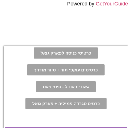
Powered by
GetYourGuide
כרטיסי כניסה לפארק גואל
כרטיסים עוקפי תור + סיור מודרך
גאודי באנדל - סיטי פאס
כרטיס סגרדה פמיליה + פארק גואל