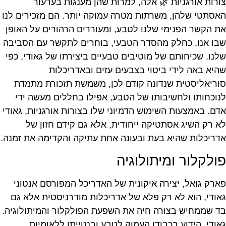
צורות אורגניות 🌿 אלה, למרות שהן מענגות בערעור
האסתטי שלהן, משרתות מטרה עמוקה יותר. הם מזכירים לנו
את הקשר הפנימי שלנו לטבע, ומעוררים הרהורים על האופן
שבו אנו, כחלק מהסדר הטבעי, בוחרים לתקשר עם הסביבה
שלנו. שכיחותם של מוטיבים טבעיים ביצירתו של גאודי, כפי
שהיא באה לידי ביטוי בצבעים עזים ובאדריכלות
סוריאליסטית שנדונה קודם לכן, משמשת תזכורת מתמדת
לנוכחותו ולחשיבותו של הטבע, אפילו בחללים מעשה ידי
אדם. באמצעות השימוש הדמיוני שלו בצורות אורגניות, גאודי
לא רק השיג אסתטיקה ייחודית, אלא גם קידם חזון של
אדריכלות שהיא בעת ובעונה אחת עתיקה והקדימה את זמנה.
פולקלור ומיתולוגיה
פארק גואל, יצירה איקונית של האדריכל המפורסם אנטוני
גאודי, הוא לא רק פלא של אדריכלות מודרניסטית אלא גם
בד שממחיש בצורה חיה את השפעת הפולקלור והמיתולוגיה.
גאודי, הידוע בכבודו העמוק לטבע ובנטייתו ללאומיות