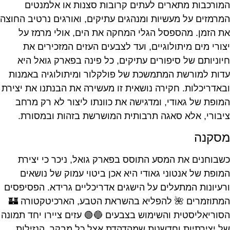
המורכבות מתארים לעתים קרובות סצנות או אלמנטים
המרמזים על מעשיות ומנהגים עתיקים, ואורגים נרטיב החוצה
את הזמן. מהספסל הגלי המחקה את הים, אולי מרמז על
יצורי מים מיתולוגיים, ועד לצבעים העזים המזכירים את
חיוניותם של סיפורים עתיקים, כל פינה בפארק גואל היא
עדות למורשת המתמשכת של פולקלור ומיתולוגיה באמנות
ובאדריכלות. חקירה נושאית זו מעשירה את הבנתנו את יצירת
המופת של גאודי, ומדגישה את כוונתו ליצור לא רק מרחב
ציבורי, אלא סאגה תרבותית המושרשת בזהות ובמסורת.
מסקנה
כשבוחנים את המסע התוסס בפארק גואל, ניכר כי יצירת
המופת של אנטוני גאודי היא אכן ביטוי עמוק של נושאים
ורעיונות המתעלים על הישגים אדריכליים גרידא. הפסיפסים
המתוזמרים 🌺 להפליא בהשראת הטבע, הארכיטקטורה 🏰
הסוריאליסטית והשימוש בצבעים 🔵🟢 עזים ציירו יחד תמונה
של יצירתיות וחדשנות שמהדהדת אצל כל מבקר. הנזילות