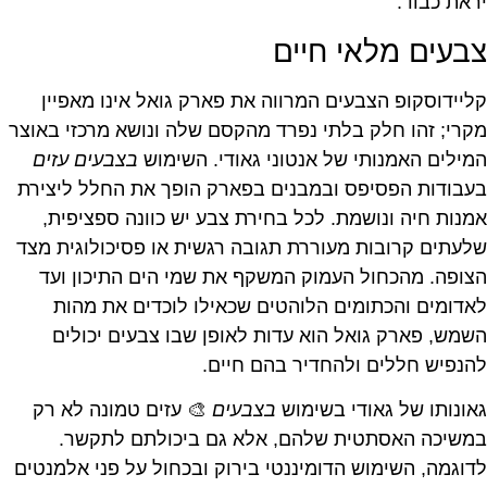
יראת כבוד.
צבעים מלאי חיים
קליידוסקופ הצבעים המרווה את פארק גואל אינו מאפיין
מקרי; זהו חלק בלתי נפרד מהקסם שלה ונושא מרכזי באוצר
המילים האמנותי של אנטוני גאודי. השימוש
בצבעים עזים
בעבודות הפסיפס ובמבנים בפארק הופך את החלל ליצירת
אמנות חיה ונושמת. לכל בחירת צבע יש כוונה ספציפית,
שלעתים קרובות מעוררת תגובה רגשית או פסיכולוגית מצד
הצופה. מהכחול העמוק המשקף את שמי הים התיכון ועד
לאדומים והכתומים הלוהטים שכאילו לוכדים את מהות
השמש, פארק גואל הוא עדות לאופן שבו צבעים יכולים
להנפיש חללים ולהחדיר בהם חיים.
גאונותו של גאודי בשימוש
בצבעים
🎨 עזים טמונה לא רק
במשיכה האסתטית שלהם, אלא גם ביכולתם לתקשר.
לדוגמה, השימוש הדומיננטי בירוק ובכחול על פני אלמנטים