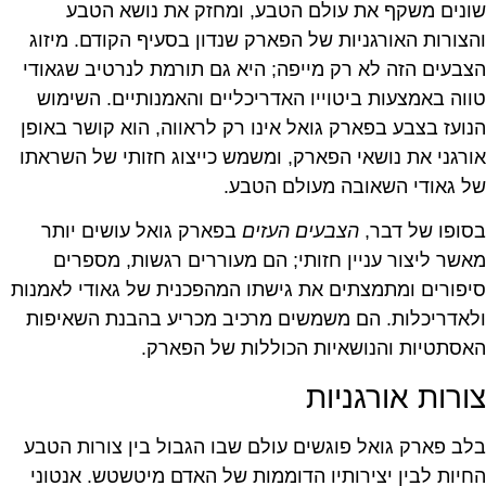
שונים משקף את עולם הטבע, ומחזק את נושא הטבע
והצורות האורגניות של הפארק שנדון בסעיף הקודם. מיזוג
הצבעים הזה לא רק מייפה; היא גם תורמת לנרטיב שגאודי
טווה באמצעות ביטוייו האדריכליים והאמנותיים. השימוש
הנועז בצבע בפארק גואל אינו רק לראווה, הוא קושר באופן
אורגני את נושאי הפארק, ומשמש כייצוג חזותי של השראתו
של גאודי השאובה מעולם הטבע.
בסופו של דבר,
הצבעים העזים
בפארק גואל עושים יותר
מאשר ליצור עניין חזותי; הם מעוררים רגשות, מספרים
סיפורים ומתמצתים את גישתו המהפכנית של גאודי לאמנות
ולאדריכלות. הם משמשים מרכיב מכריע בהבנת השאיפות
האסתטיות והנושאיות הכוללות של הפארק.
צורות אורגניות
בלב פארק גואל פוגשים עולם שבו הגבול בין צורות הטבע
החיות לבין יצירותיו הדוממות של האדם מיטשטש. אנטוני