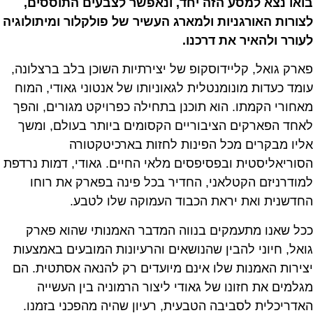
בואו נצא למסע הזה יחד, ונאפשר לצבעים התוססים,
לצורות האורגניות ולמארג העשיר של פולקלור ומיתולוגיה
לעורר ולהאיר את דרכנו.
פארק גואל, קליידוסקופ של יצירתיות השוכן בלב ברצלונה,
עומד כעדות מונומנטלית לגאוניותו של אנטוני גאודי, המוח
מאחורי הקמתו. הוא תוכנן בתחילה כפרויקט מגורים, והפך
לאחד הפארקים הציבוריים הקסומים ביותר בעולם, ומשך
אליו מבקרים מכל הפינות לחזות בארכיטקטורה
הסוריאליסטית ובפסיפסים מלאי החיים. גאודי, דמות נרדפת
למודרניזם הקטלאני, החדיר בכל פינה בפארק את רוחו
החדשנית ואת יראת הכבוד העמוקה שלו לטבע.
ככל שאנו מתעמקים בנווה המדבר האמנותי שהוא פארק
גואל, חיוני להבין שהנושאים והרעיונות המובעים באמצעות
יצירות האמנות שלו אינם מיועדים רק להנאה אסתטית. הם
מגלמים את חזונו של גאודי ליצור הרמוניה בין העשייה
האדריכלית לסביבה הטבעית, רעיון שהיה מהפכני בזמנו.