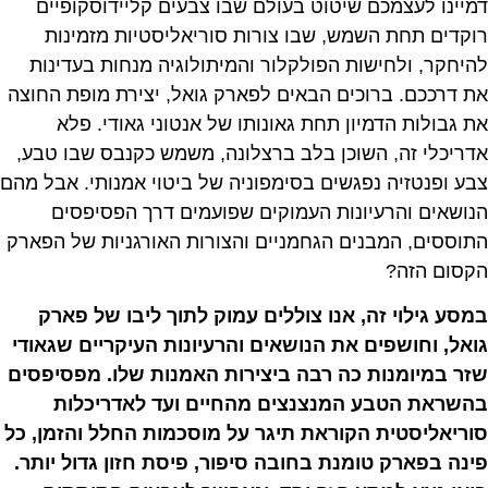
דמיינו לעצמכם שיטוט בעולם שבו צבעים קליידוסקופיים
רוקדים תחת השמש, שבו צורות סוריאליסטיות מזמינות
להיחקר, ולחישות הפולקלור והמיתולוגיה מנחות בעדינות
את דרככם. ברוכים הבאים לפארק גואל, יצירת מופת החוצה
את גבולות הדמיון תחת גאונותו של אנטוני גאודי. פלא
אדריכלי זה, השוכן בלב ברצלונה, משמש כקנבס שבו טבע,
צבע ופנטזיה נפגשים בסימפוניה של ביטוי אמנותי. אבל מהם
הנושאים והרעיונות העמוקים שפועמים דרך הפסיפסים
התוססים, המבנים הגחמניים והצורות האורגניות של הפארק
הקסום הזה?
במסע גילוי זה, אנו צוללים עמוק לתוך ליבו של פארק
גואל, וחושפים את הנושאים והרעיונות העיקריים שגאודי
שזר במיומנות כה רבה ביצירות האמנות שלו. מפסיפסים
בהשראת הטבע המנצנצים מהחיים ועד לאדריכלות
סוריאליסטית הקוראת תיגר על מוסכמות החלל והזמן, כל
פינה בפארק טומנת בחובה סיפור, פיסת חזון גדול יותר.