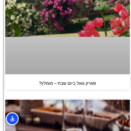
פארק גואל ביום שבת – מומלץ?