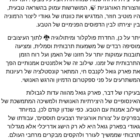
והצורות האורגניות 🍃, המושרשות עמוק בהשראה טבעית,
היו מוטיב חוזר, המדגיש את כוונתו של גאודי ליצור הרמוניה
בין יצירתו לבין הדפוסים הפנימיים של הטבע.
יתר על כן, החדרת פולקלור ומיתולוגיה 🐉 לתוך העיצובים
מוסיפה רבדים של משמעות תרבותית וסמלית, ומציעה
תובנות עמוקות יותר על חזונו של האמן ועל רוח הזמן
התרבותית של זמנו. שילוב זה של אלמנטים אמנותיים הפך
את פארק גואל לקנבס חי, המתאר קונסטלציה של רעיונות
המשתרעים על פני ספקטרום הדמיון והרגש האנושי.
בעיקרו של דבר, פארק גואל מהווה עדות לגבולות
האינסופיים של היצירתיות האנושית ולמשיכה המתמשכת של
שילוב אמנות עם הטבע. כפי שנדון קודם לכן, במיוחד
בפרקים על 'צורות אורגניות' ו'צבעים תוססים', עבודתו של
גאודי בפארק גואל היא לא רק הישג אדריכלי אלא מגדלור
תרבותי שממשיך לעורר ולהקסים מבקרים מרחבי העולם.