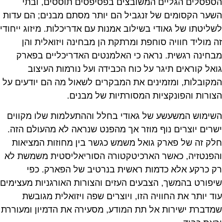
הספסלים הגליים המשובצים בפסיפסים תוססים, ובתי
השער הקסומים של זנגביל הם יותר מסתם מבנים; הם עדות
לשליטתו של גאודי בשילוב אמנות עם אדריכלות. מיזוג ייחודי
זה מוליד חוויה סוחפת ומרתקת הן מבחינה ויזואלית והן
מבחינה רגשית. נראה כי האלמנטים האדריכליים בפארק
גואל קוראים תיגר על כוח הכבידה ועל נורמות העיצוב
המקובלות, ומזמינים את המבקרים לשאול מה הם יודעים על
הצורות והפונקציות המסורתיות של מבנים.
השימוש המשעשע של גאודי בחלל וההתעלמות שלו מקווים
ישרים יוצרים נוף מוזר אך מהפנט שנראה לא מהעולם הזה.
חלק זה של פארק גואל משמש כגשר בין מחוזות המציאות
והפנטזיה, כאשר הארכיטקטורה הסוריאליסטית משמשת לא
רק כרקע אלא כדמות ראשית בנרטיב של הפארק. כפי
שיפורט בהמשך, הצבעים העזים והצורות האורגניות מעצימים
עוד יותר את החוויה הזו, ויוצרים שפה ויזואלית מגובשת
שמדברת ישירות אל תת המודע, מסעירה את הדמיון ומעוררת