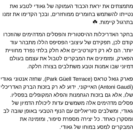
מתמצתים את יראת הכבוד העמוקה של גאודי לטבע ואת
נטייתו להשתמש בחומרים ממוחזרים, ובכך הקדימו את זמנו
בתרגול קיימות. ☘️
בחקר האדריכלות ההיסטורית והפסלים המדהימים שהוזכרו
קודם לכן, תפקידם של עיצובי הפסיפס הללו מתבהר עוד
יותר. הם לא רק דקורטיביים אלא חלק בלתי נפרד מחוויית
הפארק, ומזמינים את המבקרים לטבול את עצמם בעולם
דמיוני שבו אמנות וטבע משתלבים בצורה חלקה.
פארק גואל טראס (Park Güell Terrace), שחזה אנטוני גאודי
(Antoni Gaudí) האייקוני, ידוע לא רק בזכות הברק האדריכלי
שלו, אלא גם בזכות הגחמנות והפלא המקופלים בפסליו.
פסלים מדהימים אלה משמשים עדות ליכולת הדמיון של
גאודי, ומשלבים סוריאליזם עם הנוף הטבעי באופן שובה לב
ומסקרן כאחד. כל יצירה מספרת סיפור, ומזמינה את
המבקרים למסע במוחו של גאודי.