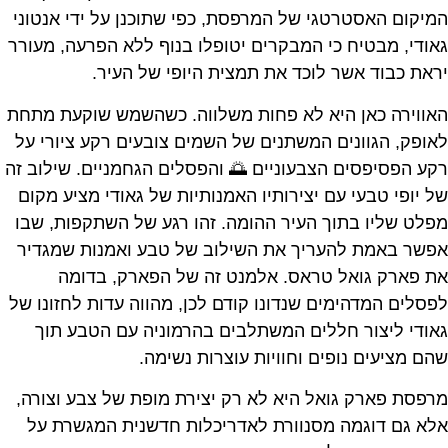
המיקום האסטרטגי של המרפסת, כפי שתוכנן על ידי אנטוני
גאודי, מבטיח כי המבקרים יטופלו בנוף ללא הפרעה, מעורר
יראת כבוד אשר לוכד את תמצית היופי של העיר.
האווירה כאן היא לא פחות משלווה. כשהשמש שוקעת מתחת
לאופק, הגוונים המשתנים של השמים צובעים רקע ציורי על
רקע הפסיפסים הצבעוניים 🌅 והפסלים הגחמניים. שילוב זה
של יופי טבעי עם יצירותיו האמנותיות של גאודי מציע מקום
מפלט שליו בתוך העיר ההומה. זהו רגע של השתקפות, שבו
אפשר באמת להעריך את השילוב של טבע ואמנות שמגדיר
את פארק גואל טראס. אלמנט זה של הפארק, בדומה
לפסלים המדהימים שנדונו קודם לכן, מהווה עדות לחזונו של
גאודי ליצור חללים המשתלבים בהרמוניה עם הטבע תוך
שהם מציעים נופים וחוויות עוצרות נשימה.
מרפסת פארק גואל היא לא רק יצירת מופת של צבע וצורה,
אלא גם דוגמה מסנוורת לאדריכלות חדשנית המגשרת על