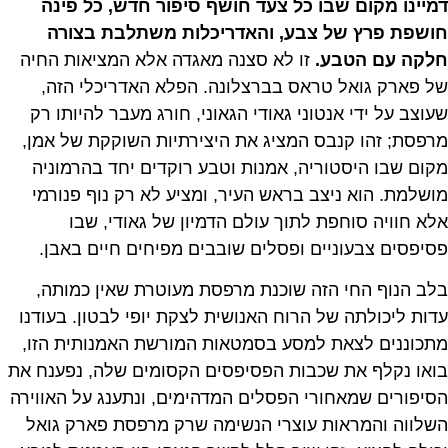
דמיינו מקום שבו כל צעד חושף סיפור חדש, כל פינה
חושפת פרץ של צבע, והאדריכלות משתלבת בצורה
חלקה עם הטבע.
זו לא סצנה מאגדה אלא המציאות החיה
של פארק גואל טראס בברצלונה. הפלא האדריכלי הזה,
שעוצב על ידי אנטוני גאודי הגאוני, חורג מעבר להיותו רק
מרפסת; זהו קנבס המציג את היצירתיות השוקקת של אמן,
מקום שבו היסטוריה, אמנות וטבע רוקדים יחד בהרמוניה
מושלמת. הוא ניצב בראש העיר, ומציע לא רק נוף פנורמי
אלא חוויה סוחפת לתוך עולם הדמיון של גאודי, שבו
פסיפסים צבעוניים ופסלים שובבים מפיחים חיים באבן.
בלב הנוף החי הזה שוכנת מרפסת מעוטרת שאין כמותה,
עדות ליכולתה של הרוח האנושית לצקת יופי לבטון. בעודנו
מתכוננים לצאת למסע בסמטאות המורשת האמנותית הזו,
בואו נקלף את שכבות הפסיפסים הקסומים שלה, נפענח את
הסיפורים שמאחורי הפסלים המדהימים, ונתענג על האווירה
השלווה והמראות עוצרי הנשימה שרק מרפסת פארק גואל