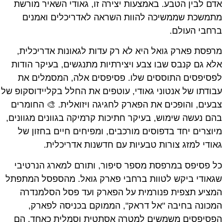
אדם לבין הטבע. באמצעות יצירה זו, גאודי השאיר מורשת
מתמשכת שממשיכה להוות השראה לאדריכלים ואמנים
ברחבי העולם.
מרפסת פארק גואל היא לא רק עדות לגאונות אדריכלית,
אלא גם קנבס שבו צבע ויצירתיות מתנגשים, בעיקר הודות
לפסיפסים התוססים שלו. פסיפסים אלה, המסמלים את
עבודתו של אנטוני גאודי, עוטפים את החלל בקליידוסקופ של
צבעים, והופכים את הפארק לחגיגה ויזואלית. 🎨 החומרים
בהם נעשה שימוש, בעיקר חתיכות קרמיקה בגוונים מגוונים,
מיוצרים יחד בדפוסים מורכבים, ומפיחים חיים בחזון של
גאודי למזג צורות טבעיות עם חדשנות אדריכלית.
כל פסיפס במרפסת מספר סיפור, ותורם למארג הנרטיבי
שגאודי ביקש לטוות ברחבי פארק גואל. מהספסל המתפתל
המציע תצפית פנורמית על הפארק ועד פסל הסלמנדרה
המכונה בחיבה "אל דראק", הממוקם בכניסה לפארק,
הפסיפסים משמשים למטרה אסתטית וסמלית כאחד. הם