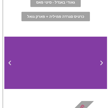
גאודי באנדל - סיטי פאס
כרטיס סגרדה פמיליה + פארק גואל
מלונות
מציאת מלון