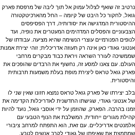
נרטיב זה שואף לצלול עמוק אל תוך ליבה של מרפסת פארק
גואל, לחקור כל היבט של קיומה – החל מהארכיטקטורה
ההיסטורית המדגישה את יסודותיה, דרך הפסיפסים
הצבעוניים והפסלים המדהימים המעטרים את נופיה, ועד
לנופים הפנורמיים עוצרי הנשימה שהיא מציעה. עבודתו של
אנטוני גאודי כאן אינה רק תעוזה אדריכלית; זוהי יצירת אמנות
שממשיכה לעורר השראה ויראת כבוד מבקרים מרחבי
העולם. עם צאנו למסע זה, נחשוף את הרבדים שהופכים את
פארק גואל טראס ליצירת מופת בעלת משמעות תרבותית
והיסטורית.
בלב יצירתו של פארק גואל טראס נמצא חזונו שאין שני לו
של אנטוני גאודי, שגישתו החדשנית לאדריכלות הקדימה את
זמנו בהרבה. הפארק, שהוזמן על ידי אוסבי גואל, נועד להיות
קהילת מגורים ייחודית, המשלבת את הנוף הטבעי עם
אלמנטים אדריכליים. עם זאת, הוא התפתח למרחב ציבורי
שמתמצת את שאיפתו של גאודי לקרב אנשים לטבע.