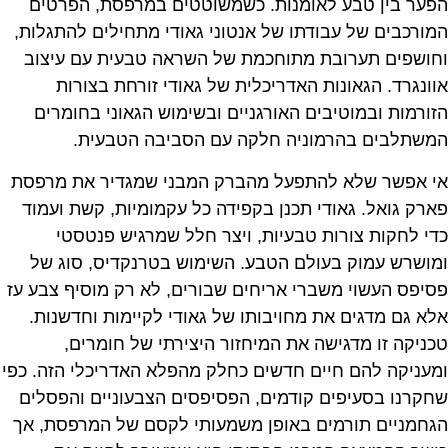
הפער בין טבע לאומנות. כשמשוטטים במרפסת, הפרטים
המורכבים של עבודתו של אנטוני גאודי מתחילים להתגלות,
וחושפים תערובת מתוחכמת של השראה טבעית עם עיצוב
אוונגרד. הגאונות האדריכלית של גאודי זורחת בצורות
הזורמות ובמוטיבים האורגניים ובשימוש הגאוני בחומרים
המשתלבים בהרמוניה חלקה עם הסביבה הטבעית.
אי אפשר שלא להתפעל מהברק המבני שמגדיר את מרפסת
פארק גואל. גאודי תכנן בקפידה כל עקמומיות, קשת ועמוד
כדי לחקות צורות טבעיות, ויצר חלל שמרגיש פנטסטי
ומושרש עמוק בעולם הטבע. השימוש בטרנקדיס, סוג של
פסיפס העשוי משברי אריחים שבורים, לא רק מוסיף צבע עז
אלא גם מדגים את מחויבותו של גאודי לקיימות וחדשנות.
טכניקה זו מדגישה את המיחזור היצירתי של חומרים,
ומעניקה להם חיים חדשים כחלק מהפלא האדריכלי הזה. כפי
שחקרנו בסעיפים קודמים, הפסיפסים הצבעוניים והפסלים
הגחמניים תורמים באופן משמעותי לקסם של המרפסת, אך