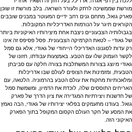
ללכת בין דפי אגדה. אדריכל בעל חזון זה השאיר אחריו
מורשת שממשיכה לרתק ולעורר השראה. בלב מורשת זו שוכן
פארק גואל, מתחם גנים רחב ידיים המעוטר במבנים שובבים
הקוראים תיגר על הנורמות האדריכליות המקובלות.
בגבולותיה הצבעוניים ניצבת אחת מיצירותיו האיקוניות ביותר
של גאודי – לטאת הקרמיקה הצבעונית. פסל פסיפס זה אינו
רק עדות לסגנונו האדריכלי הייחודי של גאודי, אלא גם סמל
לקשר העמוק שלו עם הטבע. באמצעות עבודתו, חזונו של
גאודי מיוצג בצורות המשתלבות בצורה חלקה עם סביבתן
הטבעית, ומזמינות את הצופים לעולם שבו אדריכלות
ומלאכותיות מחקות את עולם הטבע בהרמוניה. הלטאה, עם
האריחים התוססים שלה, לוכדת את הדמיון, ומשמשת סמל
של חדשנות ויצירתיות המגדירה את ציון הדרך של פארק
גואל. בעודנו מתעמקים בפלאי יצירותיו של גאודי, הבה נאמץ
את המסע של חקר העולם הקסום המקופל בתוך הפארק
האיקוני הזה.