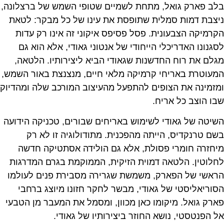
בלב פארק גואל, מתחת לשמיים שטופי השמש של ברצלונה,
ניצבת דמות סמלית שתופסת את עינו של כל מבקר: לטאת
הקרמיקה הצבעונית. פסל פסיפס איקוני זה אינו רק עדות
לסגנונו האדריכלי הייחודי של אנטוני גאודי, אלא הוא גם
מגלם את רוח החדשנות שגאודי הביא ליצירותיו. הלטאה,
המעוטרת באריחי קרמיקה מלאי חיים, מנצנצת באור השמש,
ומזמינה את הצופים להתפעל מהעיצוב המורכב שלה ומהדיוק
שבו הוצב כל אריח.
השיטה של גאודי לשימוש באריחים שבורים, טכניקה הידועה
בשם טרנקדיס, הייתה מהפכנית. מתודולוגיה זו לא רק
מיחזרה חומרי פסולת, אלא גם הולידה אסתטיקה חדשה
לחלוטין. הלטאה דמוית הזיקית, הממוקמת בגרם המדרגות
הראשי של הפארק, משמשת שגרירה מסבירת פנים לעולמו
הסוריאליסטי של גאודי, מבשר לחקר חזונו מיוצג ברחבי
פארק גואל. מיקומו כאן מכוון, ומסמל את המעבר מן הטבעי
אל הפנטסטי, נושא החוזר ביצירותיו של גאודי.