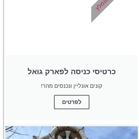
מומלץ
מציאת מלון
מומלץ?
לחצו
פה!
כרטיסי כניסה לפארק גואל
קונים אונליין ונכנסים מהר!
לפרטים