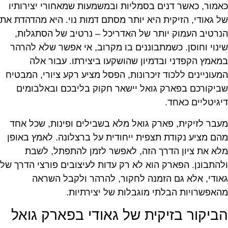
כאמור, כאשר דנים בסמליות ובמשמעות שמאחורי יצירותיו
של גאודי, הזיקית היא יותר מסתם דמות נוי. היא מהדהדת את
הנרטיב העמוק יותר של האדריכל – נרטיב של הסתגלות,
שינוי וחוסן. כשמתבוננים בו מקרוב, אי אפשר שלא להרהר
במאמץ הקפדני ובדמיון שהושקעו ביצירתו. עבור אלה
המעוניינים ללכוד זיכרונות, הפסל מציע רקע ציורי, המבטיח
שביקורכם בפארק גואל יישאר חקוק בליבכם ובאלבומים
דיגיטליים כאחד.
מעבר לזיקית, פארק גואל מלא בשבילים ופינות, שכל אחד
מהם מציע נקודת תצפית ייחודית על ברצלונה. לאמץ באופן
מלא את ציון הדרך הזה, לאפשר לזמן להתפתל, לשבת
ולהתבונן. הפארק הוא לא רק עדות לעיצובים פורצי הדרך של
גאודי, אלא גם הזמנה לחקור, להרהר ולקבל השראה
מהאפשרויות הבלתי מוגבלות של יצירתיות.
הביקור בזיקית של גאודי בפארק גואל