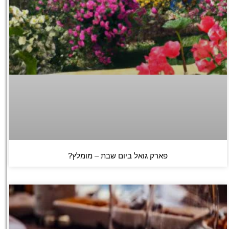
פארק גואל ביום שבת – מומלץ?