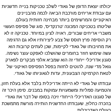
יכולתו יוצאת הדופן של גאודי לשלב טכניקות בנייה חדשניות
עם עבודת אריחים מורכבת הביאה לכמה מהבניינים
האיקוניים והמרשימים ביותר מבחינה חזותית בעולם.
שליטתו בטכניקה המכונה 'טרנקדיס', סוג של פסיפס העשוי
משברי אריחים שבורים, ראויה לציון במיוחד. טכניקה זו לא
רק הוסיפה פרץ תוסס של צבע ליצירותיו אלא גם הדגימה
את מחויבותו של גאודי לקיימות, שכן לעתים קרובות הוא
עשה שימוש חוזר בחומרים שהושלכו לאפקט עוצר נשימה.
סגנון אדריכלי ייחודי זה הוא שמביא אלפי מבקרים לפארק
גואל מדי שנה, להוטים לחזות בפסל הפסיפס האיקוני של
לטאת הקרמיקה הצבעונית, עדות לגאוניותו של גאודי.
עבודתו של גאודי לא הייתה אדריכלית בלבד אלא בעלת חזון,
והטמיעה סמליות ומשמעויות עמוקות במבנים. סימן היכר זה
של סגנונו האדריכלי הייחודי זיכה בסופו של דבר את גאודי
בהכרה כחלוץ, שעבודתו החדשנית הותירה מורשת מתמשכת
בעולם האדריכלות.