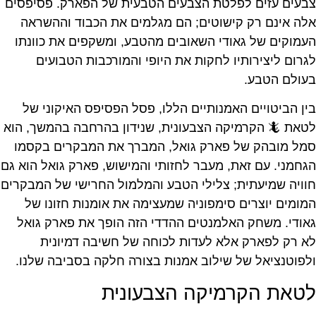
צבעים עזים לפלטת הצבעים הטבעית של הפארק. פסיפסים
אלה אינם רק קישוטים; הם מגלמים את הכבוד וההשראה
העמוקים של גאודי השאובים מהטבע, ומשקפים את כוונתו
לגרום ליצירותיו לחקות את היופי והמורכבות הטבועים
בעולם הטבע.
בין הביטויים האמנותיים הללו, פסל הפסיפס האיקוני של
לטאת 🦎 הקרמיקה הצבעונית, שנידון בהרחבה בהמשך, הוא
סמל מובהק של פארק גואל, המברך את המבקרים בקסמו
הגחמני. עם זאת, מעבר לחזותי והמישוש, פארק גואל הוא גם
חוויה שמיעתית; צלילי הטבע והמלמול החרישי של המבקרים
המומים יוצרים סימפוניה שמעצימה את אומנות חזונו של
גאודי. משחק האלמנטים ההדדי הזה הופך את פארק גואל
לא רק לפארק אלא לעדות לכוחה של חשיבה דמיונית
ולפוטנציאל של שילוב אמנות בצורה חלקה בסביבה שלנו.
לטאת הקרמיקה הצבעונית