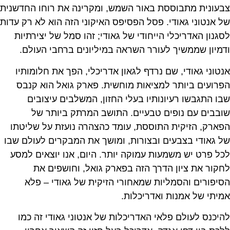
צבעונית מתבוססת באור השמש, ומקרינה את רוחו החדשנית
של אנטוני גאודי. פסל הפסיפס האיקוני הזה הוא לא רק עדות
לסגנון האדריכלי הייחודי של גאודי; זהו סמל של יצירתיות
ודמיון שממשיך לעורר השראה במיליונים ברחבי העולם.
אנטוני גאודי, שם נרדף לגאון אדריכלי, הפך את חלומותיו
הפרועים ביותר למציאות מוחשית. פארק גואל הוא קנבס
שבו התגבשו רעיונותיו בעלי החזון, המשלבים עיצובים
שובבים עם נופים טבעיים. התושב המרתק ביותר של
הפארק, הזיקית התוססת, עומד כהצהרה נועזת על שליטתו
של גאודי בצבעים ובצורות, ומושך את המבקרים לעולם שבו
לכל פרט יש משמעות עמוקה יותר. היום, אנו יוצאים למסע
לחקור את ציון הדרך הזה בפארק גואל, וחושפים את
הסיפורים והסמליות שמאחורי הזיקית של גאודי – פלא
אמיתי של אמנות ואדריכלות.
להיכנס לעולם פלאי האדריכלות של אנטוני גאודי זה כמו