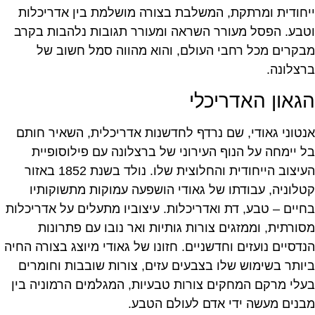
ייחודית ומרתקת, המשלבת בצורה מושלמת בין אדריכלות
וטבע. הפסל מעורר השראה ומעורר תגובות נלהבות בקרב
מבקרים מכל רחבי העולם, והוא מהווה סמל חשוב של
ברצלונה.
הגאון האדריכלי
אנטוני גאודי, שם נרדף לחדשנות אדריכלית, השאיר חותם
בל יימחה על הנוף העירוני של ברצלונה עם פילוסופיית
העיצוב הייחודית והחלוצית שלו. נולד בשנת 1852 באזור
קטלוניה, עבודתו של גאודי הושפעה עמוקות מתשוקותיו
בחיים – טבע, דת ואדריכלות. עיצוביו מתעלים על אדריכלות
מסורתית, וממזגים צורות גותיות ואר נובו עם פתרונות
הנדסיים נועזים וחדשניים. חזונו של גאודי מיוצג בצורה החיה
ביותר בשימוש שלו בצבעים עזים, צורות שובבות וחומרים
בעלי מרקם המחקים צורות טבעיות, המגלמים הרמוניה בין
מבנים מעשה ידי אדם לעולם הטבע.