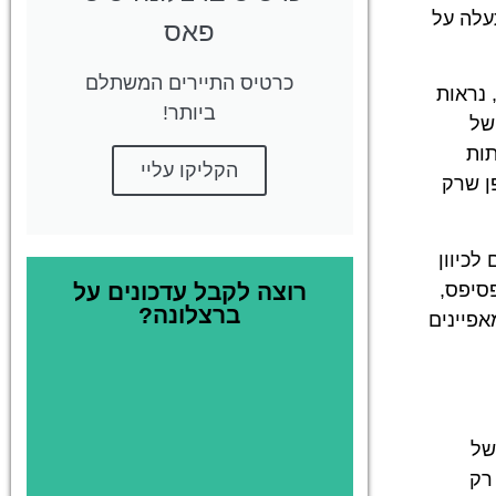
עלה על
פאס
כרטיס התיירים המשתלם
 נראות
ביותר!
של
תות
הקליקו עליי
ן שרק
כיוון
סיפס,
רוצה לקבל עדכונים על
ברצלונה?
אפיינים
של
רק