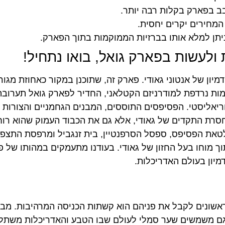
בב בפארק בקלות רבה יותר.
מחירים יקרים יחסית.
יתן למלא אותו בברזיות הממוקמות בתוך הפארק.
ולעשות בפארק גואל, בואו נתחיל!
מיון של אנטוני גאודי. פארק זה, שתוכנן במקור כאחוזת מגור
 דמות נרדפת למודרניזם הקטלאני, החדיר לפארק גואל תערוב
סוריאליסטי. הפסיפסים התוססים, המבנים הגחמניים והצורות
חסרת התקדים של גאודי, אלא גם את הכבוד העמוק שהוא רו
טאת הפסיפס, ספסל הסרפנטיין, בית זנגביל ומרפסת התצפי
 מוחו בעל החזון של גאודי. בעודנו מתעמקים במהותו של 
מיון בעולם האדריכלות.
שונים לקבל את פניהם הוא קשתות הכניסה המרהיבות. מבנ
א גם משמשים שער סמלי לעולם שבו הטבע והאדריכלות משתל