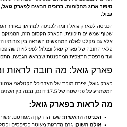
סיפור ארוג מחלומות. ברוכים הבאים לפארק גואל, פר
גבול.
הכניסה לפארק גואל דומה לכניסה למוזיאון באוויר הפת
שטוף שמש ים תיכונית. הפארק הקסום הזה, הממוקם מע
אלא גם מקלט לאלה המחפשים השראה בין צורותיו הש
פלאי החובה של פארק גואל ונצלול לפעילויות שהופכו
ועד מרפסת התצפית המהפנטת שבראש הגבעה, התכוננ
פארק גואל: מה חובה לראות ו
פארק גואל, יצירת מופת של האדריכל הקטלאני אנטוני
המשתרע על פני שטח של 17.5 דונם, נבנה בין השנים 1900 ל-1914 ומתאפיין בארכיטקטורה ייחודית, צבעונית ודמיונית.
מה לראות בפארק גואל:
הכניסה הראשית:
שער הדרקון המפורסם, עשוי פ
אולם השוק:
גרם מדרגות מעוטר פסיפסים ופסלי