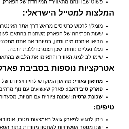
פשוט שבו ונהנו מהאווירה המיוחדת של הפארק.
המלצות למטייל הישראלי:
מומלץ לרכוש כרטיסים מראש דרך אתר האינטרנט
שעות הפתיחה של הפארק משתנות בהתאם לעונה
הביאו איתכם מים ומזון, במיוחד אם אתם מתכנני
נעלו נעליים נוחות, שכן תצטרכו ללכת הרבה.
שימו לב למזג האוויר והתאימו את הלבוש בהתאם
אטרקציות נוספות בסביבת פארק 
מוזיאון גאודי:
מוזיאון המוקדש לחייו ויצירתו של א
פארק טיבידאבו:
פארק שעשועים עם נוף מרהיב 
שכונת גרסיה:
שכונה ציורית עם חנויות, מסעדות
טיפים:
ניתן להגיע לפארק גואל באמצעות מטרו, אוטובוס 
ישנן מספר אפשרויות לאחסון מזוודות בתוך הפא