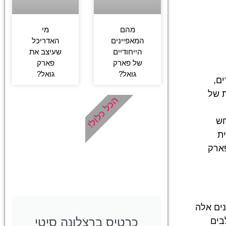
מהם
מי
המאפיינים
האדריכל
הייחודיים
שעיצב את
של פארק
פארק
גואל?
גואל?
ים,
ת של
הכל כלול!
חש
ת
פארק
ים אלה
כרטיס ברצלונה סיטי
בים