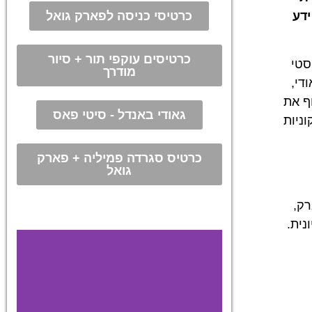
כרטיסי כניסה לפארק גואל
ידע
כרטיסים עוקפי תור + סיור
סטי
מודרך
די,
ף את
גאודי באנדל - סיטי פאס
ניות
כרטיס סגרדה פמיליה + פארק
גואל
רק,