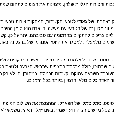
בות והצורות הגליות שלהן, מזמינות את הצופים לתחום שמת
באהבתו של גאודי לטבע. הקשתות, המחקות צורות טבעיות,
מיזוג מכוון זה של הטבעי עם מעשה ידי אדם הוא סימן ההיכר 
ליים צריכים להתקיים בהרמוניה עם סביבתם. יתר על כן, קש
שימים מלמעלה, למסגר את היופי הפנורמי של ברצלונה באופ
נטסטי, שבו כל אלמנט מספר סיפור. כאשר המבקרים עולים ל
ים שבתוכו, כולל מרפסת התצפית שבראש הגבעה ולטאת הפ
מעוררת השראה עמוקה. קשתות הכניסה, במהותן, הן לא רק מ
 האדריכלים מלאי הדמיון ביותר בכל הזמנים.
סיפס, סמל סמלי של הפארק, המתמצת את השילוב המופתי 
ם. פסל מרשים זה, הידוע רשמית בשם "אל דראק", משמש לא 