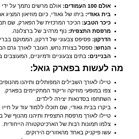
אולם 100 העמודים:
אולם מרשים נתמך על ידי 100 עמודים דמויי עצים.
בית גאודי:
ביתו של גאודי, כיום מוזיאון המציג את
כיכר הטבע:
הכיכר המרכזית של הפארק, שם תמצ
מרפסת התצפית:
נוף מרהיב של ברצלונה.
הדרקון:
פסיפס צבעוני של דרקון, הממוקם בברי
הנחש:
ספסל בצורת נחש, העובר לאורך גרם המ
הבניינים:
בתים צבעוניים ודמיוניים, המעוצבים בסג
מה לעשות בפארק גואל:
טיילו לאורך השבילים המפותלים ותיהנו מהנופים
צפו במופעי מוזיקה וריקוד המתקיימים בפארק.
השתתפו בסדנאות יצירה לילדים.
ביקרו בבית גאודי, שם תוכלו ללמוד עוד על חייו 
טיילו לאורך מרפסת התצפית ותיהנו מהנוף של ב
צלמו תמונות רבות של הארכיטקטורה הייחודית.
עשו פיקניק באחד מהאזורים הירוקים.