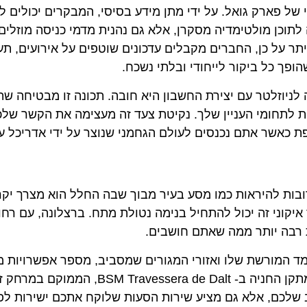
של פארק גואל. על ידי מתן מידע בסיסי, המבקרים יכולים ל
תוכן מולטימדיה מסקרן, אלא גם נהנית מדמי כניסה מוזלים
תר על כן, החברים מקבלים עדכונים שוטפים על אירועים, תע
ופך כל ביקור לייחודי ובלתי נשכח.
לניוזלטר עם יצירת החשבון היא חובה. תכונה זו מבטיחה ש
ת לתחומי העניין שלך. נקיטת צעד זה מעצימה את הקשר של
ת כאשר אתם נכנסים לעולם הגחמני שנוצר על ידי אדריכל על
ובות להיראות כמו מסע בעיר מבוך שבה החלל הוא מצרך יקר
 איקוני זה יכול להתחיל בנימה נטולת מתח. ברצלונה, עם רחו
ת רבה יותר ממה שאתם חושבים.
מד המורשת שלו ואזורי המגורים שמסביב, מספר אפשרויות מ
לאתר זמינות למבקרים. האפשרות הנוחה ביותר היא מתקן החניה ב- SM Travessera de Dalt
 שלכם, אלא גם מציע שירות הסעות שלוקח אתכם ישירות לפ