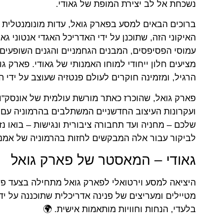
נשכחת אל לב יצירת המופת של גאודי.
ברוכים הבאים למסע בפארק גואל, עדות מונומנטלית ל
האיקוני הזה, שתוכנן על ידי האדריכל האגדי אנטוני ג
עמוסי הפסיפסים, המבנים הגחמניים והגנים השופעים
מציעים חלון ייחודי למוחו האמנותי של גאודי. פארק ג
הרגיל, ומזמינה חוקרים לעולם פנטזיה שעוצב על ידי
פארק גואל, שהוכרז כאתר מורשת עולמית של אונסק"ו
ועקרונות העיצוב החדשניים המשתלבים בהרמוניה עם ה
שלכם – מחניה ועד תחבורה ציבורית ונגישות – בואו נז
לביקור עבור אלה המבקשים לחזות בהרמוניה של אמנו
גאודי – המאסטר של פארק גואל
היציאה למסע וירטואלי לפארק גואל מתחילה בצעד פשו
מטיילים ומעריצים של פנינה אדריכלית שתוכננה על יד
בלעדי, הנחות וחוויות מותאמות אישית. 🌍