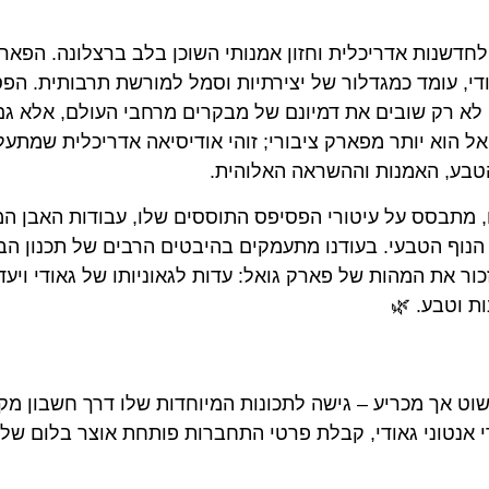
חדשנות אדריכלית וחזון אמנותי השוכן בלב ברצלונה. הפאר
אודי, עומד כמגדלור של יצירתיות וסמל למורשת תרבותית. הפ
 לא רק שובים את דמיונם של מבקרים מרחבי העולם, אלא גם
ואל הוא יותר מפארק ציבורי; זוהי אודיסיאה אדריכלית שמתעל
 הטבע, האמנות וההשראה האלוהית.
, מתבסס על עיטורי הפסיפס התוססים שלו, עבודות האבן המ
נוף הטבעי. בעודנו מתעמקים בהיבטים הרבים של תכנון הב
כור את המהות של פארק גואל: עדות לגאוניותו של גאודי ויעד
ת וטבע. 🌿
ט אך מכריע – גישה לתכונות המיוחדות שלו דרך חשבון מקוו
י אנטוני גאודי, קבלת פרטי התחברות פותחת אוצר בלום של 