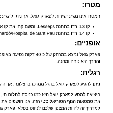
מטרו:
המטרו אינו מגיע ישירות לפארק גואל, אך ניתן להגיע
קו L3: רדו בתחנת Lesseps, ומשם קחו את קו אוטובוס 24 או 92 עד לפארק גואל.
קו L4: רדו בתחנת Guinardó/Hospital de Sant Pau, ומשם קחו את קו אוטובוס H6 עד לפארק גואל.
אופניים:
פארק גואל נמצא במרחק של 
והדרך היא נוחה ומהנה.
רגלית:
ניתן להגיע לפארק גואל ברגל ממרכז ברצלונה, אך ההליכה אורכת כ-5
היציאה למסע לפארק גואל היא כמו כניסה לחלום חי, ש
את סמטאות הנוף הסוריאליסטי הזה, אנו חושפים את מ
למדריך זה להיות המצפן שלכם לניווט בפלאי פארק גו