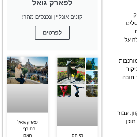
לפארק גואל
ק
קונים אונליין ונכנסים מהר!
סלים
לפרטים
ה על
ורכבות
יקור
 חובה
ן. עבור
תוכן
פארק גואל
בחורף –
האם
מי הם