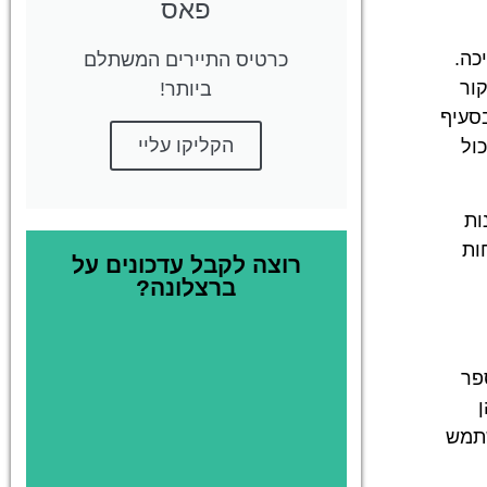
פאס
כה.
כרטיס התיירים המשתלם
ביקור
ביותר!
סעיף
הקליקו עליי
ול
ות
ות
רוצה לקבל עדכונים על
ברצלונה?
ספר
שתמש