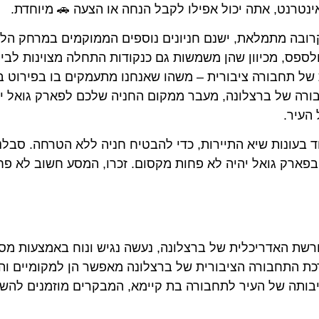
ינטרנט, אתה יכול אפילו לקבל הנחה או הצעה 🚗 מיוחדת.
רובה מתמלאת, ישנם חניונים נוספים הממוקמים במרחק הלי
אי לבחון אפשרויות סביב תחנות המטרו אלפונס X ולספס, מכיוון שהן משמשות גם כנקודות התחלה מצוינות ל
של תחבורה ציבורית – משהו שאנחנו מתעמקים בו בפירוט ב
חבורה של ברצלונה, מעבר ממקום החניה שלכם לפארק גואל יכ
העיר.
 בעונות שיא התיירות, כדי להבטיח חניה ללא הטרחה. סבלנ
בפארק גואל יהיה לא פחות מקסום. זכרו, המסע חשוב לא פח
Par), היהלום שבכתר המורשת האדריכלית של ברצלונה, נעשה נגיש ונוח באמצעות מ
כת התחבורה הציבורית של ברצלונה מאפשר הן למקומיים והן
מחויבותה של העיר לתחבורה בת קיימא, המבקרים מוזמנים לה