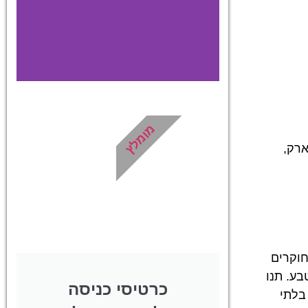
מלונות
מומלץ
פארק,
מציאת מלון
מומלץ?
לחצו
פה!
חוקרים
בע. תנו
כרטיסי כניסה
בלתי