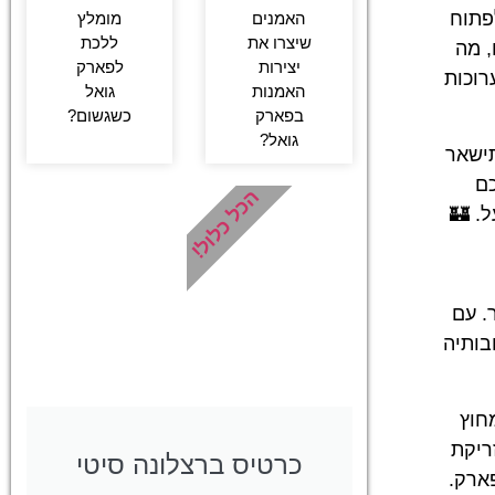
פתוח
מומלץ
האמנים
ללכת
שיצרו את
, מה
לפארק
יצירות
רוכות
גואל
האמנות
כשגשום?
בפארק
גואל?
תישאר
כם
הכל כלול!
. 🏰
. עם
בותיה
חוץ
B, הממוקם במרחק זריקת
כרטיס ברצלונה סיטי
ארק.