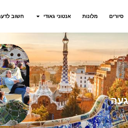
סיורים
מלונות
אנטוני גאודי
חשוב לדעת
געה