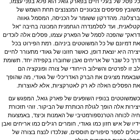
כל פסל של בעלי חיים בפארק גואל הוא פלא בפני עצמו,
משובץ פסיפסים צבעוניים המנצנצים תחת השמש של
ברצלונה. מהדרקון ששומר על הכניסה, המסמל גאווה
קטלאנית, ועד לסלמנדרה הגחמנית המכונה בחיבה "אל
דראק" שהפכה לסמל של הפארק עצמו, פסלים אלה לוכדים
את דמיונם של כל המשוטטים ביניהם. רמת הפירוט בכל
יצירה היא יוצאת דופן, כאשר חזונו של גאודי מתעורר לחיים
דרך כל שבר של אריחים ואבן שחוברו בקפידה יחד. תשומת
לב זו לפרטים והשילוב הייחודי של צורה ופונקציה הם
שבאמת מציגים את הברק האדריכלי של גאודי, מה שהופך
את הפסלים האלה לא רק לאטרקציות, אלא לאוצרות.
כשמשוטטים בנופיו השופעים של פארק גואל, המפגש עם
יצירות אלה הופך לגולת הכותרת של הביקור. זוהי תזכורת
חיה לכוחה הטרנספורמטיבי של האמנות וכיצד, באמצעות
ידיו של איש חזון כמו גאודי, חומרים רגילים כמו אריחים ואבן
יכולים לספר סיפורים תוססים, שנלכדו לנצח בצורה של