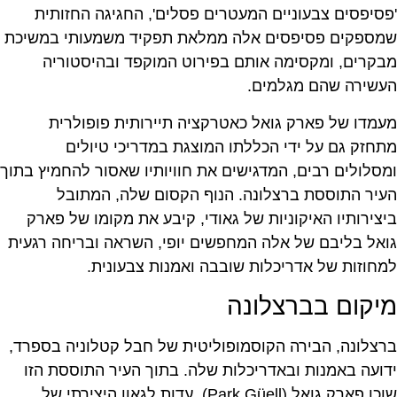
'פסיפסים צבעוניים המעטרים פסלים', החגיגה החזותית
שמספקים פסיפסים אלה ממלאת תפקיד משמעותי במשיכת
מבקרים, ומקסימה אותם בפירוט המוקפד ובהיסטוריה
העשירה שהם מגלמים.
מעמדו של פארק גואל כאטרקציה תיירותית פופולרית
מתחזק גם על ידי הכללתו המוצגת במדריכי טיולים
ומסלולים רבים, המדגישים את חוויותיו שאסור להחמיץ בתוך
העיר התוססת ברצלונה. הנוף הקסום שלה, המתובל
ביצירותיו האיקוניות של גאודי, קיבע את מקומו של פארק
גואל בליבם של אלה המחפשים יופי, השראה ובריחה רגעית
למחוזות של אדריכלות שובבה ואמנות צבעונית.
מיקום בברצלונה
ברצלונה, הבירה הקוסמופוליטית של חבל קטלוניה בספרד,
ידועה באמנות ובאדריכלות שלה. בתוך העיר התוססת הזו
שוכן פארק גואל (Park Güell), עדות לגאון היצירתי של