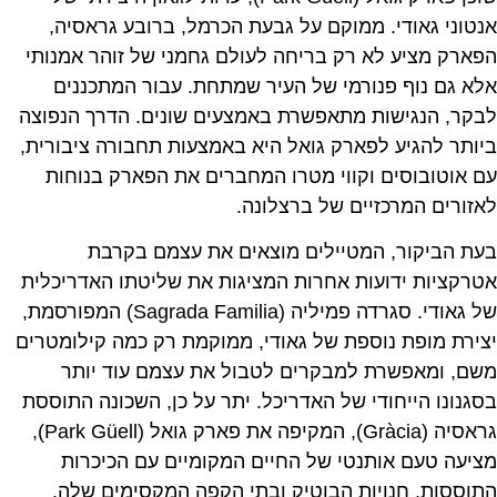
אנטוני גאודי. ממוקם על גבעת הכרמל, ברובע גראסיה,
הפארק מציע לא רק בריחה לעולם גחמני של זוהר אמנותי
אלא גם נוף פנורמי של העיר שמתחת. עבור המתכננים
לבקר, הנגישות מתאפשרת באמצעים שונים. הדרך הנפוצה
ביותר להגיע לפארק גואל היא באמצעות תחבורה ציבורית,
עם אוטובוסים וקווי מטרו המחברים את הפארק בנוחות
לאזורים המרכזיים של ברצלונה.
בעת הביקור, המטיילים מוצאים את עצמם בקרבת
אטרקציות ידועות אחרות המציגות את שליטתו האדריכלית
של גאודי. סגרדה פמיליה (Sagrada Familia) המפורסמת,
יצירת מופת נוספת של גאודי, ממוקמת רק כמה קילומטרים
משם, ומאפשרת למבקרים לטבול את עצמם עוד יותר
בסגנונו הייחודי של האדריכל. יתר על כן, השכונה התוססת
גראסיה (Gràcia), המקיפה את פארק גואל (Park Güell),
מציעה טעם אותנטי של החיים המקומיים עם הכיכרות
התוססות, חנויות הבוטיק ובתי הקפה המקסימים שלה.