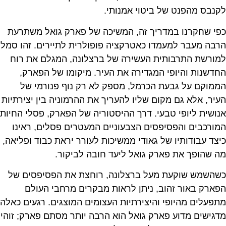
לקנבס מהפנט של ביטוי אמנותי.
כפי שחקרנו במדריך זה, המשיכה של פארק גואל משתרעת
הרבה מעבר למעמדו כאטרקציה פופולרית לתיירים. זהו סמל
למורשת התרבותית העשירה של ברצלונה, המגלם את רוח
החדשנות והיופי המגדירה את העיר. מיקומו של הפארק,
הממוקם על גבעת הכרמל, מספק לא רק נוף פנורמי של
העיר, אלא גם מקום שליו להעריך את ההרמוניה בין יצירתיות
אנושית ליופי טבעי. דרך ההיסטוריה של הפארק, פסלי החיות
המורכבים והפסיפסים הצבעוניים המעטרים פסלים, ראינו
כיצד עבודותיו של גאודי ממשיכות לעורר יראת כבוד ופליאה,
מה שהופך את פארק גואל ליעד חובה לביקור.
כשהשמש שוקעת מעל ברצלונה, רוחצת את הפסיפסים של
הפארק באור זהוב, ניתן לראות מבקרים מרחבי העולם
מתפעלים מהיופי והיצירתיות העצומים המוצגים. רגעים כאלה
מדגישים מדוע פארק גואל הוא הרבה יותר מסתם פארק; זוהי