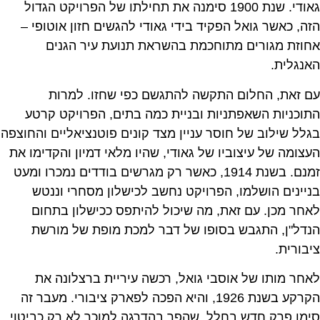
גאודי. שנת 1900 סימנה את תחילתו של הפרויקט הגדול
הזה, כאשר גואל הפקיד בידי גאודי להגשים חזון אוטופי –
אחוזת מגורים מתוחכמת בהשראת תנועת עיר הגנים
האנגלית.
עם זאת, החלום התקשה להתגשם כפי שחזו. למרות
התוכניות השאפתניות ובניית כמה בתים, הפרויקט קרטע
בגלל שילוב של חוסר עניין מצד קונים פוטנציאליים והחוצפה
העצומה של עיצוביו של גאודי, שהיו מלאי דמיון והקדימו את
זמנם. בשנת 1914, כאשר רק מגרשים בודדים נמכרו ומעט
בניינים הושלמו, הפרויקט נחשב לכישלון מסחרי וננטש
לאחר מכן. עם זאת, מה שיכול להיתפס ככישלון בתחום
הנדל"ן, התגבש בסופו של דבר למכת מופת של מורשת
ציבורית.
לאחר מותו של אוסבי גואל, רכשה עיריית ברצלונה את
הקרקע בשנת 1926, והיא הפכה לפארק ציבורי. מעבר זה
סימן פרק חדש בחלל, שהפך בהדרגה למוכר לא רק כביטוי