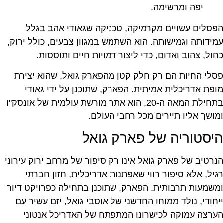
יפה ומרשימה.
הפסלים עשויים מקרמיקה, טכניקה שגאודי אהב בגלל
עמידותה וגמישותה. הוא השתמש במגוון צבעים, כולל ירוק,
כחול, צהוב ואדום, כדי ליצור דמויות חיים ותוססות.
פסלי החיות הם רק חלק קטן מהפארק גואל, שהוא יצירת
מופת אדריכלית אמיתית. הפארק, שתוכנן על ידי גאודי
בתחילת המאה ה-20, הוא אתר מורשת עולמית של אונסק"ו
ומושך אליו תיירים מכל רחבי העולם.
היסטוריה של פארק גואל
הנרטיב של פארק גואל אינו רק סיפור של מרחב ירוק עירוני
רגיל, אלא סיפור רווי שאפתנות אדריכלית, חזון חברתי
ומשמעות תרבותית. הפארק, שתוכנן בתחילה כפרויקט דיור
ייחודי, נולד ממוחו החדשני של אוסבי גואל, יזם עשיר עם
הערצה עמוקה לכישרונו המתפתח של האדריכל אנטוני