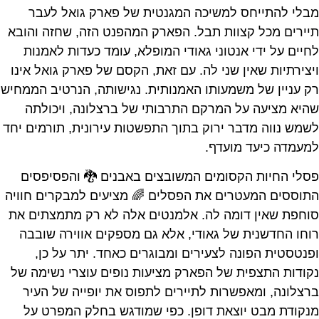
מבלי להתייחס למשיכה המגנטית של פארק גואל לעבר
תיירים מכל קצוות תבל. הפארק המהפנט הזה, שחזה והובא
לחיים על ידי אנטוני גאודי המופלא, עומד כעדות לאמנות
ויצירתיות שאין שני לה. עם זאת, הקסם של פארק גואל אינו
רק עניין של משמעותו האמנותית. נגישותה, הנרטיב הממחיש
שהיא מציעה על המרקם התרבותי של ברצלונה, ויכולתה
לשמש נווה מדבר ירוק בתוך התפשטות עירונית, תורמים יחד
למעמדה כיעד מועדף.
פסלי החיות הקסומים המשובצים באבנים 🐉 והפסיפסים
התוססים המעטרים את הפסלים 🌈 מציעים למבקרים חוויה
סוחפת שאין דומה לה. אלמנטים אלה לא רק מתמצתים את
רוחו החדשנית של גאודי, אלא גם מספקים אווירה שובבה
ופנטסטית הפונה לצעירים ומבוגרים כאחד. יתר על כן,
נקודות התצפית של הפארק מציעות נופים עוצרי נשימה של
ברצלונה, ומאפשרות לתיירים לתפוס את יופייה של העיר
מנקודת מבט יוצאת דופן. כפי שמודגש בחלק המפרט על