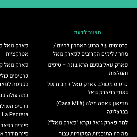
חשוב לדעת
כרטיסים של הרגע האחרון להיום /
פארק גואל כר
מחר / לימים הקרובים לפארק גואל
אטרקציות
פארק גואל בפעם הראשונה – טיפים
פארק גואל קנ
והמלצות
כרטיסים כולל
כרטיס משולב פארק גואל + הבית של
בכניסה לפארק
גאודי בפארק גואל
כמה עולה כנ
מוזיאון קאסה מילה (Casa Milà)
בברצלונה
 La Pedrera
למה פארק גואל נקרא "פארק גואל"?
סיורים בפאר
מה היו התוכניות המקוריות עבור
סיור מודרך א