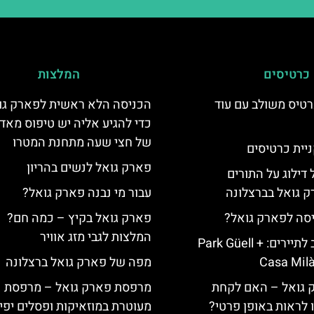
כרטיסים
המלצות
טיס משולב עם עוד
הכניסה הלא ראשית לפארק גו
כדי להגיע אליה יש טיפוס מאד 
של חצי שעה מתחנת המטרו
יית כרטיסים
פארק גואל לנשים בהריון
 דילוג על התורים
 גואל בברצלונה
עבור מי נבנה פארק גואל?
יסה לפארק גואל?
פארק גואל בקיץ – כמה חם?
המלצות לגבי מזג אוויר
כרטיס משולב לתיירים: Park Güell +
Casa Milà
מפה של פארק גואל ברצלונה
ק גואל – האם לקחת
מרפסת פארק גואל – מרפסת
ו לראות באופן פרטי?
מעוטרת במוזאיקות ופסלים יפי