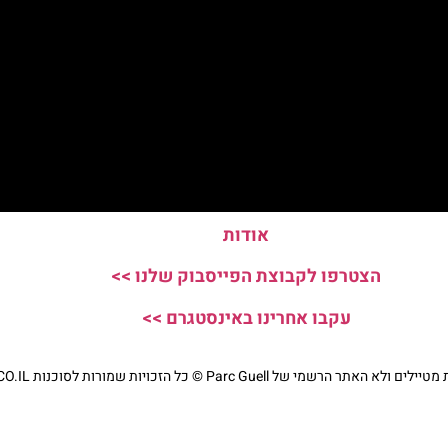
אודות
הצטרפו לקבוצת הפייסבוק שלנו >>
עקבו אחרינו באינסטגרם >>
י של Parc Guell © כל הזכויות שמורות לסוכנות TRAVELERS.CO.IL
מדיניות פרטיות