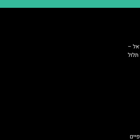
אל –
תלול
פיים