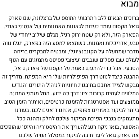
מבוא
ברוכים הבאים ללב התרבותי התוסס של ברצלונה, שם פארק
גואל הקסום עומד כעדות לגאונות האמנותית של אנטוני גאודי.
הפארק הזה, ולא רק שטח ירוק רגיל, מגלם שילוב ייחודי של
טבע, אדריכלות ואמנות. כשתצאו למסע הזה בפארק, תגלו נווה
מדבר שמתעלה על הקונבנציונלי, ומבטיח למבקרים בריחה
לעולם שבו פסלים שובבים ועיצובי פסיפס מתמזגים עם הנוף
הטבעי. אבל כדי להתענג באמת על הקסם של פארק גואל,
ההבנה כיצד לנווט דרך הפופולריות שלו היא המפתח. מדריך זה
מבקש לצייד אתכם בתובנות חיוניות לניהול התורים והגודש
המלווים לעתים קרובות ציון דרך כה ידוע. החל מזמני המתנה
ממוצעים ועד אסטרטגיות להזמנת כרטיסים, ואיתור הזמן הטוב
ביותר לביקור באזורים צפופים, אנחנו דואגים לכם. בעודנו
מתעמקים בנבכי הפיכת הביקור שלכם לחלק ומהנה ככל
האפשר, בואו ניקח רגע להעריך את ההיסטוריה והיופי שהופכים
את פארק גואל ליעד חובה לביקור במסלול הטיול שלכם