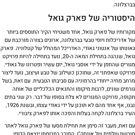
בברצלונה.
היסטוריה של פארק גואל
מקורותיו של פארק גואל, אחד משטיחי הקיר התוססים ביותר
של אדריכלות ויופי טבעי בברצלונה, ארוגים בצורה מורכבת עם
גאונותו של אנטוני גאודי, האדריכל המהולל של קטלוניה. פארק
גואל, שנהגה בתחילת המאה ה-20, נועד בתחילה להיות פרויקט
מגורים שהוזמן על ידי אוסבי גואל, יזם עשיר ופטרונו של גאודי.
פרויקט שאפתני זה, שתוכנן כשילוב של טבע ועיצוב, נועד ליצור
מרחב מחיה ייחודי בהרמוניה עם סביבתו הטבעית. עם זאת, בשל
גורמים שונים, לרבות מיקומו והתנאים הכלכליים של אותה
תקופה, פרויקט המגורים לא צלח בסופו של דבר. רק שני בתים
נבנו, אף אחד מהם לא תוכנן על ידי גאודי עצמו, ובשנת 1926,
העיר ברצלונה לקחה בעלות והפכה אותו לפארק ציבורי.
עם זאת, מעבר זה סימן את תחילת מסעו של פארק גואל לאתר
מורשת עולמית של אונסק"ו, המוכר בתרומתו יוצאת הדופן