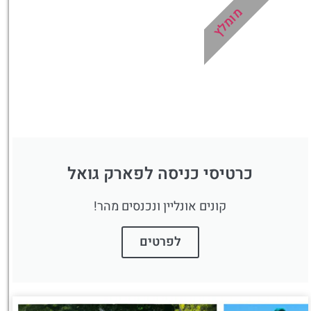
מומלץ
מציאת מלון
מומלץ?
לחצו
פה!
כרטיסי כניסה לפארק גואל
קונים אונליין ונכנסים מהר!
לפרטים