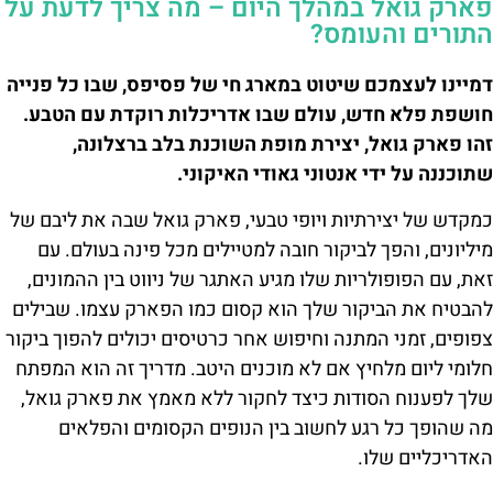
פארק גואל במהלך היום – מה צריך לדעת על
התורים והעומס?
דמיינו לעצמכם שיטוט במארג חי של פסיפס, שבו כל פנייה
חושפת פלא חדש, עולם שבו אדריכלות רוקדת עם הטבע.
זהו פארק גואל, יצירת מופת השוכנת בלב ברצלונה,
שתוכננה על ידי אנטוני גאודי האיקוני.
כמקדש של יצירתיות ויופי טבעי, פארק גואל שבה את ליבם של
מיליונים, והפך לביקור חובה למטיילים מכל פינה בעולם. עם
זאת, עם הפופולריות שלו מגיע האתגר של ניווט בין ההמונים,
להבטיח את הביקור שלך הוא קסום כמו הפארק עצמו. שבילים
צפופים, זמני המתנה וחיפוש אחר כרטיסים יכולים להפוך ביקור
חלומי ליום מלחיץ אם לא מוכנים היטב. מדריך זה הוא המפתח
שלך לפענוח הסודות כיצד לחקור ללא מאמץ את פארק גואל,
מה שהופך כל רגע לחשוב בין הנופים הקסומים והפלאים
האדריכליים שלו.