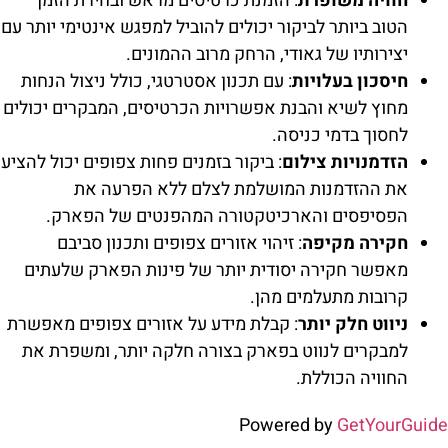
חוויה משופרת
: הזמנת כרטיסים מראש ובחירת הזמן
הטוב ביותר לביקור יכולים להוביל למפגש אינטימי יותר עם
יצירותיו של גאודי, הרחק מרוב ההמונים.
חיסכון בעלויות
: עם תכנון אסטרטגי, כולל ניצול הנחות
מחוץ לשיא והבנת אפשרויות הכרטיסים, המבקרים יכולים
לחסוך בדמי כניסה.
הזדמנויות צילום
: ביקור בזמנים פחות צפופים יכול להציע
את ההזדמנות המושלמת לצלם ללא הפרעה את
הפסיפסים והארכיטקטורה המהפנטים של הפארק.
חקירה מקיפה
: זיהוי אזורים צפופים ותכנון סביבם
מאפשר חקירה יסודית יותר של פינות הפארק שלעתים
קרובות מתעלמים מהן.
ניווט חלק יותר
: קבלת מידע על אזורים צפופים מאפשרת
למבקרים לנווט בפארק בצורה חלקה יותר, ומשפרת את
החוויה הכוללת.
Powered by
GetYourGuide