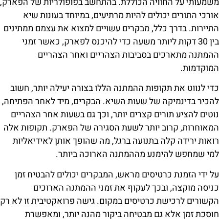
משמעותי על החוויה הכוללת. בהתחשב בפופולריות של הפארק,
אורכי התורים יכולים להיות מרתיעים, במיוחד בעונות שיא
התיירות. בדרך כלל, מבקרים עשויים למצוא את עצמם ממתינים
בין 30 דקות ליותר משעה כדי להיכנס לפארק, כאשר זמני
ההמתנה מתארכים בסביבות הצהריים ואחר הצהריים
המוקדמות.
כדי לנווט את תקופות ההמתנה הללו בצורה יעילה יותר, חשוב
להכיר בדינמיקה של שעות השיא. הבקרים, מיד לאחר הפתיחה,
נוטים להציע תורים קצרים יותר, וכך גם בשעות אחר הצהריים
המאוחרות, קרוב יותר לשעת הסגירה של הפארק. תקופות אלה
רואות ירידה קלה בתנועה ברגל, מה שהופך אותן לאידיאליות
למי שמחפש להימנע מההמתנה הארוכה ביותר.
על ידי הזמנת כרטיסים מראש, המבקרים יכולים להבטיח זמן
כניסה מוקצה, ובכך לעקוף את זמני ההמתנה הארוכים
הקשורים לרכישת כרטיסים במקום. גישה פרואקטיבית זו לא רק
חוסכת זמן אלא גם מבטיחה ביקור מהנה יותר, ומאפשרת