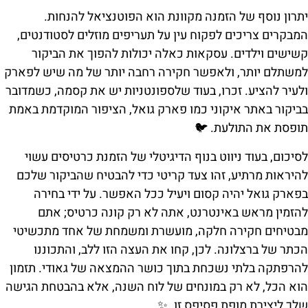
יתרון נוסף של הזמנה מקוונת הוא הפוטנציאל להנחות.
המבקרים צריכים לפקוח עין על תעריפים מוזלים לסטודנטים,
קשישים וילדים. עסקאות כאלה יכולות להפוך את הביקור
למשתלם יותר, ולאפשר חקירה רחבה יותר של מה שיש לפארק
ולעיר להציע. זכרו, בעוד שלספונטניות יש את קסמה, כשמדובר
בביקור באתר איקוני כמו פארק גואל, הציפור המוקדמת באמת
תופסת את התולעת. 🐦
לסיכום, בעוד ניווט בנוף הדיגיטלי של הזמנת כרטיסים עשוי
להיראות מרתיע, זהו צעד קריטי כדי להבטיח שהביקור שלכם
בפארק גואל יהיה קסום ויעיל ככל האפשר. על ידי בחירה
להזמין מראש באינטרנט, אתה לא רק קונה כרטיס; אתם
מבטיחים חקירה חלקה, מועשרת ומשמחת של אחד מתכשיטי
הכתר של ברצלונה. לכן, קחו את העצה הזו ללב, והתכוננו
להרפתקה בלתי נשכחת בתוך כושר ההמצאה של גאודי. תזמון
הוא הכל, לא רק במונחים של לוח השנה, אלא בהבטחת הגישה
שלך ליצירת מופת פסיפס זו. ✨