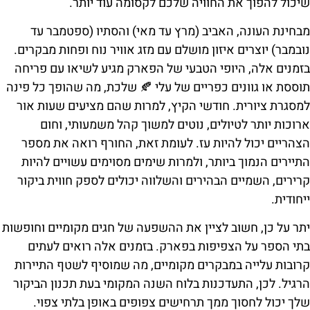
שיכול להפוך את החוויה שלכם לקסומה עוד יותר.
מבחינת העונה, האביב (מרץ עד מאי) והסתיו (ספטמבר עד
נובמבר) יוצרים איזון מושלם עם מזג אוויר נוח ופחות מבקרים.
בזמנים אלה, היופי הטבעי של הפארק מגיע לשיאו עם פריחה
תוססת או גוונים כפריים של עלי 🍂 שלכת, מה שהופך כל פינה
למסגרת ציורית. חודשי הקיץ, למרות שהם מציעים שעות אור
ארוכות יותר לטיולים, נוטים למשוך קהל משמעותי, וחום
הצהריים יכול להיות עז. לעומת זאת, החורף רואה את מספר
התיירים הנמוך ביותר, ולמרות שימים מסוימים עשויים להיות
קרירים, השמיים הבהירים והשלווה יכולים לספק חווית ביקור
ייחודית.
יתר על כן, חשוב לציין את ההשפעה של חגים מקומיים וחופשות
בתי הספר על הצפיפות בפארק. בזמנים אלה רואים לעתים
קרובות עלייה במבקרים מקומיים, מה שמוסיף לשטף התיירות
הרגיל. לכן, התעדכנות בלוח השנה המקומי בעת תכנון הביקור
שלך יכול לחסוך ממך תרחישים צפופים באופן בלתי צפוי.