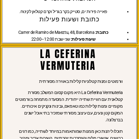
פאייה פירות ים, סטייק בקר בגריל וקרם קטלאן לקינוח.
כתובת ושעות פעילות
כתובת:
Carrer de Ramiro de Maeztu, 48, Barcelona
שעות פעילות:
שני-שבת 12:00–22:00
LA CEFERINA
VERMUTERIA
וורמוטים ומנות קטלוניות קלילות באווירה מסורתית
La Ceferina Vermuteria היא מקום קסום המשלב מסורת
קטלאנית עם חוויית שתייה ייחודית. המסעדה מתמחה בוורמוטים
מקומיים ומנות קלילות כמו טאפאס, גבינות ונקניקים איכותיים.
המקום קטן ונעים, עם עיצוב מסורתי שמזכיר בתי אוכל ישנים
בברצלונה.
תוכלו ליהנות כאן ממנות שמותאמות במיוחד לשתייה, כמו דגים
כבושים, אנשובי מלוח וקונסרבות יוקרתיות. השירות אדיב ומהיר,