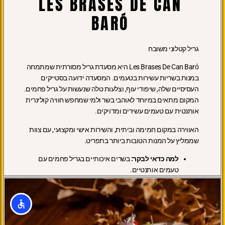
LES BRASES DE CAN
BARÓ
גריל קטלוני משובח
Les Brases De Can Baró היא מסעדת גריל מסורתית שמתמחה
במנות בשריות עשירות בטעמים. המסעדה ידועה בסטייקים
העסיסיים שלה, שיפודי עוף, וצלעות טלה שנעשות על גריל פחמים.
המקום מתאים במיוחד לאוהבי בשר ולמי שמחפש חוויה קולינרית
אותנטית עם טעמים עשירים ומדויקים.
האווירה במקום חמימה וביתית, והשירות אישי ומקצועי, עם צוות
שממליץ על המנות הטובות ביותר בתפריט.
למה כדאי לבקר:
בשרים איכותיים בגריל פחמים עם
טעמים אותנטיים.