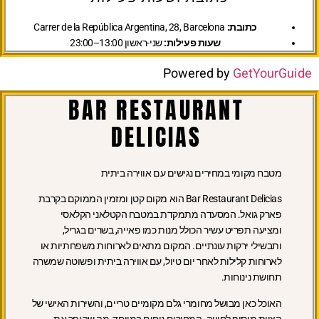
כתובת:
Carrer de la República Argentina, 28, Barcelona
שעות פעילות:
שני-ראשון 13:00–23:00
Powered by
GetYourGuide
BAR RESTAURANT
DELICIAS
מטבח מקומי במחירים נגישים עם אווירה ביתית
Bar Restaurant Delicias הוא מקום קטן ומזמין הממוקם בקרבת
פארק גואל. המסעדה מתמקדת במטבח הקטלאני הקלאסי
ומציעה תפריט עשיר הכולל מנות כמו פאייה, בשרים בגריל,
ותבשילי ירקות עונתיים. המקום מתאים לארוחות משפחתיות או
לארוחות קלילות לאחר יום טיול, עם אווירה ביתית ופשוטה שמשרה
תחושת נינוחות.
האוכל כאן מבושל מחומרי גלם מקומיים טריים, והשירות האישי של
הצוות מוסיף לחוויה. המחירים נוחים במיוחד, מה שהופך את