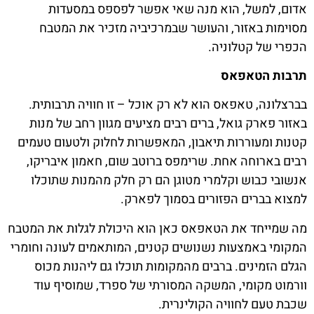
אדום, למשל, הוא מנה שאי אפשר לפספס במסעדות
מסוימות באזור, והעושר שבמרכיביה מזכיר את המטבח
הכפרי של קטלוניה.
תרבות הטאפאס
בברצלונה, טאפאס הוא לא רק אוכל – זו חוויה תרבותית.
באזור פארק גואל, ברים רבים מציעים מגוון רחב של מנות
קטנות ומעוררות תיאבון, המאפשרות לחלוק ולטעום טעמים
רבים בארוחה אחת. שרימפס ברוטב שום, חאמון איבריקו,
אנשובי כבוש וקלמרי מטוגן הם רק חלק מהמנות שתוכלו
למצוא בברים הפזורים בסמוך לפארק.
מה שמייחד את הטאפאס כאן הוא היכולת לגלות את המטבח
המקומי באמצעות נשנושים קטנים, המותאמים לעונה וחומרי
הגלם הזמינים. ברבים מהמקומות תוכלו גם ליהנות מכוס
וורמוט מקומי, המשקה המסורתי של ספרד, שמוסיף עוד
שכבת טעם לחוויה הקולינרית.