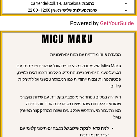
כתובת:
Carrer del Coll, 14, Barcelona
שעות פעילות:
שלישי-ראשון 12:00–22:00
Powered by
GetYourGuide
MICU MAKU
מסעדת פיוז'ן מודרנית עם מנות ים-תיכוניות
Micu Maku הוא מקום שמציע חוויית אוכל עכשווית ויצירתית, עם
דגש על טעמים ים-תיכוניים. התפריט כולל מנות כמו דגים צלויים,
פסטות טריות, ומנות ייחודיות כמו המבורגר טבעוני וגלילת ירקות
קלויים.
האווירה במקום נינוחה אך מעוצבת בקפידה, עם שירות מקצועי
שמותאם ללקוחות שמחפשים משהו קצת אחר. זוהי בחירה
מצוינת עבור מי שמחפש אוכל טעים ושונה במרחק קצר מפארק
גואל.
למה כדאי לבקר:
שילוב של מטבח ים-תיכוני קלאסי עם
יצירתיות מודרנית.