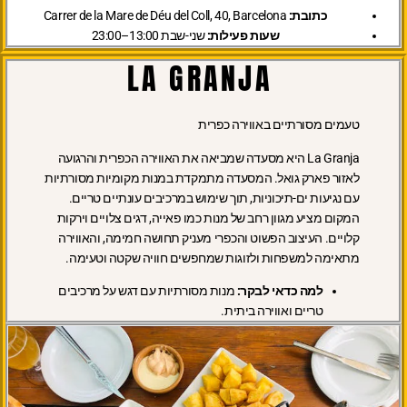
כתובת:
Carrer de la Mare de Déu del Coll, 40, Barcelona
שעות פעילות:
שני-שבת 13:00–23:00
LA GRANJA
טעמים מסורתיים באווירה כפרית
La Granja היא מסעדה שמביאה את האווירה הכפרית והרגועה
לאזור פארק גואל. המסעדה מתמקדת במנות מקומיות מסורתיות
עם נגיעות ים-תיכוניות, תוך שימוש במרכיבים עונתיים טריים.
המקום מציע מגוון רחב של מנות כמו פאייה, דגים צלויים וירקות
קלויים. העיצוב הפשוט והכפרי מעניק תחושה חמימה, והאווירה
מתאימה למשפחות ולזוגות שמחפשים חוויה שקטה וטעימה.
למה כדאי לבקר:
מנות מסורתיות עם דגש על מרכיבים
טריים ואווירה ביתית.