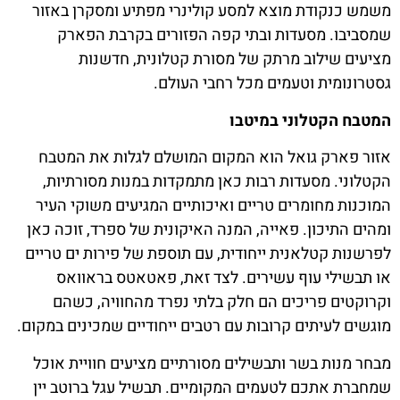
משמש כנקודת מוצא למסע קולינרי מפתיע ומסקרן באזור
שמסביבו. מסעדות ובתי קפה הפזורים בקרבת הפארק
מציעים שילוב מרתק של מסורת קטלונית, חדשנות
גסטרונומית וטעמים מכל רחבי העולם.
המטבח הקטלוני במיטבו
אזור פארק גואל הוא המקום המושלם לגלות את המטבח
הקטלוני. מסעדות רבות כאן מתמקדות במנות מסורתיות,
המוכנות מחומרים טריים ואיכותיים המגיעים משוקי העיר
ומהים התיכון. פאייה, המנה האיקונית של ספרד, זוכה כאן
לפרשנות קטלאנית ייחודית, עם תוספת של פירות ים טריים
או תבשילי עוף עשירים. לצד זאת, פאטאטס בראוואס
וקרוקטים פריכים הם חלק בלתי נפרד מהחוויה, כשהם
מוגשים לעיתים קרובות עם רטבים ייחודיים שמכינים במקום.
מבחר מנות בשר ותבשילים מסורתיים מציעים חוויית אוכל
שמחברת אתכם לטעמים המקומיים. תבשיל עגל ברוטב יין