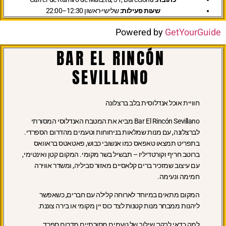
שעות פעילות:
שלישי-ראשון 12:30–22:00
Powered by
GetYourGuide
BAR EL RINCÓN
SEVILLANO
חוויית אוכל אנדלוסית בלב ברצלונה
Bar El Rincón Sevillano מביא את המטבח האנדלוסי המסורתי
לברצלונה, עם מנות שמלאות בניחוחות וטעמים מהדרום הספרדי.
בתפריט תמצאו טאפאס כמו אנשובי כבוש, פאטאטס בראוואס
ברוטב חריף וקורטדיליו – תבשיל בשר מקומי. המקום קטן ואינטימי,
עם עיצוב שמזכיר ברים קלאסיים מאזור סביליה, ומשדר אווירה
חמימה ונעימה.
המקום מתאים במיוחד לארוחה קלילה עם חברים, כשאפשר
ליהנות ממבחר מנות קטנות לצד כוס יין מקומי או בירה צוננת.
למה כדאי לבקר:
שילוב של טעמים מסורתיים מדרום ספרד