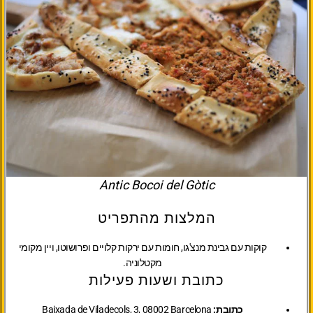
Antic Bocoi del Gòtic
המלצות מהתפריט
קוקות עם גבינת מנצ'גו, חומות עם ירקות קלויים ופרושוטו, ויין מקומי
מקטלוניה.
כתובת ושעות פעילות
כתובת:
Baixada de Viladecols, 3, 08002 Barcelona