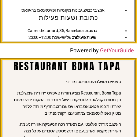
אנשובי כבוש, גבינות מקומיות ופאטאטאס בראוואס.
כתובת ושעות פעילות
כתובת:
Carrer de Larrard, 35, Barcelona
שעות פעילות:
שלישי-שבת 12:00–23:00
Powered by
GetYourGuide
RESTAURANT BONA TAPA
טאפאס מושלם עם טוויסט מודרני
Restaurant Bona Tapa מציע חוויית טאפאס ייחודית שמשלבת
בין מסורת קטלאנית לטכניקות בישול מודרניות. המקום ידוע במנות
יצירתיות כמו פטאטאס בראוואס עם רוטב חריף מיוחד, קלמרי
מטוגן ואפילו טאפאס צמחוני עם ירקות עונתיים.
העיצוב מודרני ואלגנטי, עם תאורה רכה המעניקה אווירה נעימה.
השירות מקצועי ואדיב, עם צוות שמספק הסברים על כל מנה