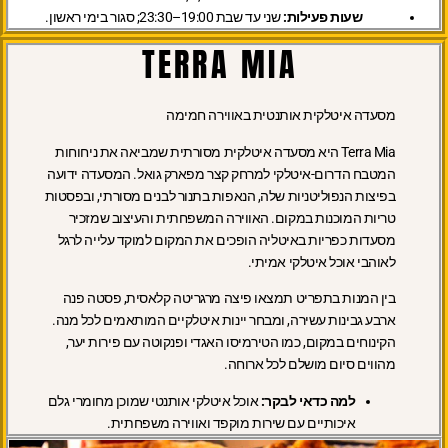
שעות פעילות:
שני עד שבת 19:00–23:30; סגור בימי ראשון.
TERRA MIA
מסעדה איטלקית אותנטית באווירה חמימה
Terra Mia היא מסעדה איטלקית מסורתית שמביאה את ניחוחות
המטבח הדרום-איטלקי למרחק קצר מפארק גואל. המסעדה ידועה
בפיצות הנפוליטניות שלה, הנאפות בתנור לבנים מסורתי, ובפסטות
טריות המוכנות במקום. האווירה המשפחתית והעיצוב שמזכיר
מסעדות כפריות באיטליה הופכים את המקום למוקד עלייה לרגל
לאוהבי אוכל איטלקי אמיתי.
בין המנות בתפריט תמצאו פיצה מרגריטה קלאסית, פסטה פנה
ארבע גבינות עשירה, ומבחר יינות איטלקיים המותאמים לכל מנה.
הקינוחים במקום, כמו הטירמיסו האגדי ופנקוטה עם פירות יער,
מהווים סיום מושלם לכל ארוחה.
למה כדאי לבקר:
אוכל איטלקי אותנטי שמוכן מחומרי גלם
איכותיים עם שירות מוקפד ואווירה משפחתית.