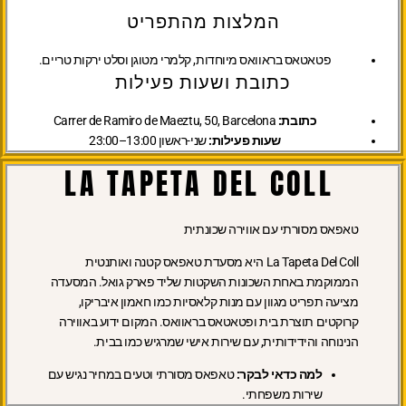
המלצות מהתפריט
פטאטאס בראוואס מיוחדות, קלמרי מטוגן וסלט ירקות טריים.
כתובת ושעות פעילות
כתובת:
Carrer de Ramiro de Maeztu, 50, Barcelona
שעות פעילות:
שני-ראשון 13:00–23:00
LA TAPETA DEL COLL
טאפאס מסורתי עם אווירה שכונתית
La Tapeta Del Coll היא מסעדת טאפאס קטנה ואותנטית
הממוקמת באחת השכונות השקטות שליד פארק גואל. המסעדה
מציעה תפריט מגוון עם מנות קלאסיות כמו חאמון איבריקו,
קרוקטים תוצרת בית ופטאטאס בראוואס. המקום ידוע באווירה
הנינוחה והידידותית, עם שירות אישי שמרגיש כמו בבית.
למה כדאי לבקר:
טאפאס מסורתי וטעים במחיר נגיש עם
שירות משפחתי.