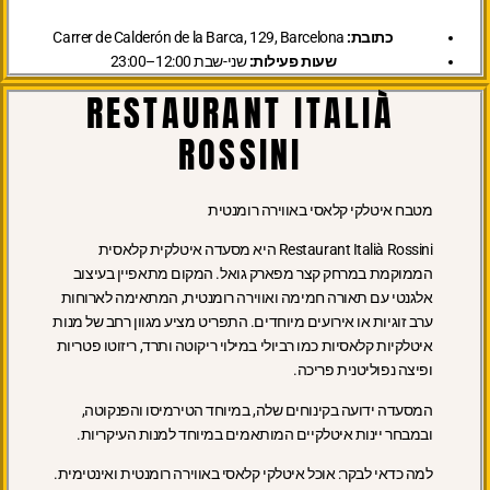
כתובת:
Carrer de Calderón de la Barca, 129, Barcelona
שעות פעילות:
שני-שבת 12:00–23:00
RESTAURANT ITALIÀ
ROSSINI
מטבח איטלקי קלאסי באווירה רומנטית
Restaurant Italià Rossini היא מסעדה איטלקית קלאסית
הממוקמת במרחק קצר מפארק גואל. המקום מתאפיין בעיצוב
אלגנטי עם תאורה חמימה ואווירה רומנטית, המתאימה לארוחות
ערב זוגיות או אירועים מיוחדים. התפריט מציע מגוון רחב של מנות
איטלקיות קלאסיות כמו רביולי במילוי ריקוטה ותרד, ריזוטו פטריות
ופיצה נפוליטנית פריכה.
המסעדה ידועה בקינוחים שלה, במיוחד הטירמיסו והפנקוטה,
ובמבחר יינות איטלקיים המותאמים במיוחד למנות העיקריות.
למה כדאי לבקר:
אוכל איטלקי קלאסי באווירה רומנטית ואינטימית.