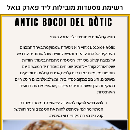
רשימת מסעדות מובילות ליד פארק גואל
ANTIC BOCOI DEL GÒTIC
חוויה קטלאנית אותנטית בלב הרובע הגותי
Antic Bocoi del Gòtic היא מסעדה שממוקמת באחד המבנים
העתיקים של הרובע הגותי ומציעה חוויית אוכל אותנטית עם דגש
על מטבח קטלוני מסורתי. המסעדה מתמחה במנות ייחודיות
שנקראות "קוקות" – לחמים שטוחים בעבודת יד המוגשים עם
תוספות מקומיות כמו ירקות קלויים, גבינות קטלאניות ונקניקים
מעושנים. העיצוב במקום כפרי וביתי, ומשלב אלמנטים היסטוריים
כמו קירות אבן חשופים וריהוט עץ כבד, שמעצימים את תחושת
האותנטיות.
למה כדאי לבקר:
למסעדה יש אווירה חמימה ומיוחדת
המתאימה למי שמחפש לחוות את הטעמים והניחוחות של
קטלוניה בצורה מקומית ואינטימית.