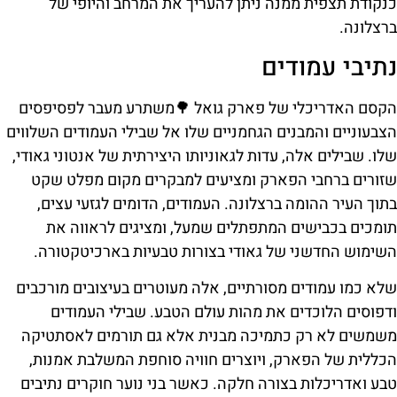
כנקודת תצפית ממנה ניתן להעריך את המרחב והיופי של
ברצלונה.
נתיבי עמודים
הקסם האדריכלי של פארק גואל 🌳משתרע מעבר לפסיפסים
הצבעוניים והמבנים הגחמניים שלו אל שבילי העמודים השלווים
שלו. שבילים אלה, עדות לגאוניותו היצירתית של אנטוני גאודי,
שזורים ברחבי הפארק ומציעים למבקרים מקום מפלט שקט
בתוך העיר ההומה ברצלונה. העמודים, הדומים לגזעי עצים,
תומכים בכבישים המתפתלים שמעל, ומציגים לראווה את
השימוש החדשני של גאודי בצורות טבעיות בארכיטקטורה.
שלא כמו עמודים מסורתיים, אלה מעוטרים בעיצובים מורכבים
ודפוסים הלוכדים את מהות עולם הטבע. שבילי העמודים
משמשים לא רק כתמיכה מבנית אלא גם תורמים לאסתטיקה
הכללית של הפארק, ויוצרים חוויה סוחפת המשלבת אמנות,
טבע ואדריכלות בצורה חלקה. כאשר בני נוער חוקרים נתיבים