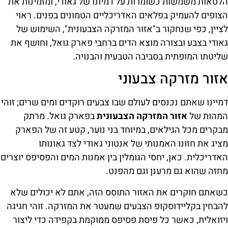
הלטאות משמשות כשומרות על דמיונו של גאודי, ומזמינות את
הצופים להעמיק בפלאים האדריכליים הטמונים בפנים. ראוי
לציין, כפי שנחקור ב"אזור המזרקה הצבעונית", השימוש של
גאודי בצבע ובצורה מוצא הדים ברחבי פארק גואל, וחושף את
שליטתו המופתית בסביבה הטבעית והבנויה.
אזור מזרקה צבעוני
דמיינו שאתם נכנסים לעולם שבו צבעים רוקדים ומים שרים; זוהי
המהות של
אזור המזרקה הצבעונית
בפארק גואל. מרתק
מבקרים מכל הגילאים, במיוחד בני נוער, קטע זה של הפארק
מציג את חזונו האמנותי של אנטוני גאודי לצד גאונותו
האדריכלית. כאן, יחסי הגומלין בין אמנות המים והפסיפס יוצרים
מחזה שהוא גם מרענן וגם מהפנט.
כשאתם חוקרים את האזור התוסס הזה, אתם לא יכולים שלא
להבחין בקליידוסקופ הצבעים שמעטר את המזרקה. זוהי חגיגה
ויזואלית, כאשר כל פיסת פסיפס ממוקמת בקפידה כדי ליצור