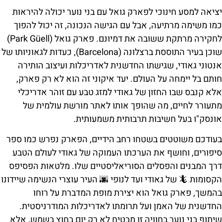
יציאה למסע חינוכי לפארק גואל עם בני נוער יכולה להיראות
כמו משימה מרתיעה, אבל עם הגישה הנכונה, זה יכול להפוך
לחקירה מרתקת ששובה את דמיונם. פארק גואל (Park Güell)
שוכן בעיר התוססת ברצלונה (Barcelona), כעדות לגאוניותו של
אנטוני גאודי, שגישתו החדשנית לאדריכלות ועיצוב הותירה
חותם בל יימחה על העולם. יעד איקוני זה הוא לא רק פארק,
אלא קנבס שבו החזון של גאודי למזג טבע עם זוהר אדריכלי
מתעורר לחיים, מה שהופך אותו לאתר מורשת עולמית של
אונסק"ו בעל חשיבות תרבותית משמעותית.
בעודכם משוטטים בשטחו רחב הידיים, הפארק נפרש כמו ספר
סיפורים, וחושף את הערכתו העמוקה של גאודי לעולם הטבע
דרך המבנים והפסלים הסוריאליסטיים שלו. מלטאות הפסיפס
הקסומות 🦎 של גאודי ועד לנופי 🌆 העיר עוצרי הנשימה שיידונו
בהמשך, פארק גואל הוא יצירת מופת המדברת על רוחו
החדשנית של האמן ועל תרומתו לאדריכלות המודרניסטית.
שיתוף בני נוער בחוויה זו מבטיח לא רק יום בחוץ בשמש, אלא