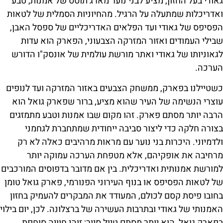
גאודי בעל החזון, מציע לבני נוער מארג תוסס של אמנות, טבע
ואדריכלות שמתעלה על הרגיל. מהחיוניות הסמלית של לטאות
הפסיפס של גאודי ועד הפלאים האדריכליים של ספסל האבן,
שבילי העמודים ואזור המזרקה הצבעוני, הפארק הוא עדות
לגאוניותו של גאודי ואתר מורשת עולמית של אונסק"ו הדורש
הערכה.
כשטיילנו בפארק, ממשחק הצבעים באזור המזרקה ועד לנופים
עוצרי הנשימה של העיר שהוא מציע, ברור שפארק גואל הוא
הרבה יותר מסתם פארק. זהו מקום שבו אמנות וטבע מתמזגים
בצורה חלקה כדי ליצור סביבה ייחודית שמתחברת לגחמני
ולדמיוני. היכרות בני נוער עם מראות מרהיבים כאלה לא רק
מרחיבה את אופקיהם, אלא מטפחת הערכה עמוקה יותר
למורשת אמנותית ואדריכלית. בין אם מדובר בדפוסים המורכבים
של לטאות הפסיפס או בנוף העירוני הפנורמי, פארק גואל טומן
בחובו פיסת קסם לכולם, המעודד את המבקרים להעמיק בחזון
האמנותי של גאודי ובתרבות העשירה של ברצלונה. לכן, יום בילוי
בפארק גואל, הוא יותר מסתם טיול סיור; זוהי חוויה סוחפת