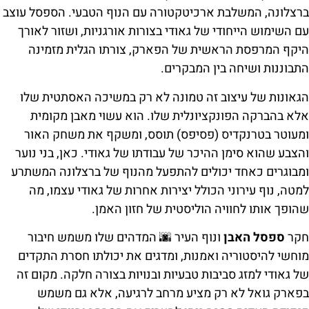
ברצלונה, המשלבת ארכיטקטורה עם הנוף הטבעי. הספסל עוצב
עם השימוש הייחודי של גאודי בצורות אורגניות, ושזור לאורך
היקף המרפסת הראשית של הפארק, צורתו הגלית מזמינה
התבוננות ושיחה בין המבקרים.
הגאונות של עיצוב זה טמונה לא רק במשיכה האסתטית שלו
אלא בהברקה הפונקציונלית שלו. הוא עשוי מאבן מקומית
ומעוטר בטרנקדיס (פסיפס) תוסס, ומשקף את משחק האור
והצבע שהוא סימן ההיכר של עבודתו של גאודי. כאן, בני נוער
ומבוגרים כאחד יכולים להתפעל מהנוף של ברצלונה המשתרע
למטה, נוף עירוני הכולל יצירות אחרות של גאודי עצמו, מה
שהופך אותו לחוויה הוליסטית של חזון האמן.
חקר
ספסל האבן
ונוף העיר 🌆 המדהים שלו משמש חיבור
מוחשי להיסטוריה ואמנות, ומדגים את יכולתו חסרת התקדים
של גאודי למזג סביבות טבעיות ובנויות בצורה חלקה. מקום זה
בפארק גואל לא רק מציע מרחב לרגיעה, אלא גם משמש