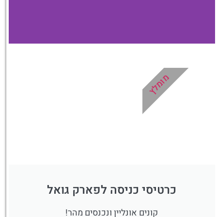
מלונות
מומלץ
מציאת מלון
מומלץ?
לחצו
פה!
כרטיסי כניסה לפארק גואל
קונים אונליין ונכנסים מהר!