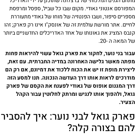
מתחם הגנים המלכותי של ברצלונה שתוכנן על ידי האדריכל
המפורסם אנטוני גאודי. מקום שבו כל שביל, ספסל ומרפסת
מספרים סיפור, ושבו הפנטזיה של מוחו של גאודי מתעוררת
לחיים. אתר מורשת עולמית זה של אונסק"ו אינו רק פארק; זהו
קנבס המציג את גאונותו של אחד האדריכלים החדשניים ביותר
של המאה ה -20.
עבור בני נוער, לחקור את פארק גואל עשוי להיראות פחות
מפתה מאשר גלישה האחרונה במדיה החברתית. עם זאת,
ליצירת מופת זו יש את הכוח ללכוד את דמיונם, אם רק הם
מודרכים לראות אותו דרך העדשה הנכונה. תנו למסע הזה
דרך המגנום אופוס של גאודי לפענח את הקסם של פארק
גואל, ולהפוך אותו לנגיש ומרתק לחלוטין עבור הקהל
הצעיר.
פארק גואל לבני נוער: איך להסביר
להם בצורה קלה?