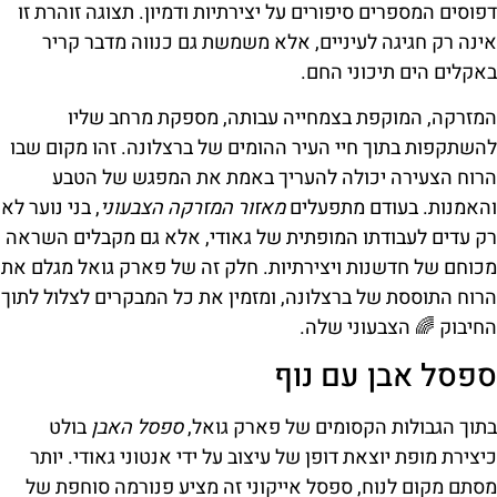
דפוסים המספרים סיפורים על יצירתיות ודמיון. תצוגה זוהרת זו
אינה רק חגיגה לעיניים, אלא משמשת גם כנווה מדבר קריר
באקלים הים תיכוני החם.
המזרקה, המוקפת בצמחייה עבותה, מספקת מרחב שליו
להשתקפות בתוך חיי העיר ההומים של ברצלונה. זהו מקום שבו
הרוח הצעירה יכולה להעריך באמת את המפגש של הטבע
והאמנות. בעודם מתפעלים
מאזור המזרקה הצבעוני
, בני נוער לא
רק עדים לעבודתו המופתית של גאודי, אלא גם מקבלים השראה
מכוחם של חדשנות ויצירתיות. חלק זה של פארק גואל מגלם את
הרוח התוססת של ברצלונה, ומזמין את כל המבקרים לצלול לתוך
החיבוק 🌈 הצבעוני שלה.
ספסל אבן עם נוף
בתוך הגבולות הקסומים של פארק גואל,
ספסל האבן
בולט
כיצירת מופת יוצאת דופן של עיצוב על ידי אנטוני גאודי. יותר
מסתם מקום לנוח, ספסל אייקוני זה מציע פנורמה סוחפת של