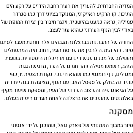
המדיה החברתית, להעריך את העיר רחבת הידיים על רקע הים
התיכון. קו הרקיע האייקוני, המנוקד בציוני דרך כמו סגרדה
פמיליה, נראה כמעט בהישג יד, ויוצר חיבור בין יצירת המופת של
גאודי לבין הנוף העירוני שהוא עזר לעצב.
החוויה של התבוננות בברצלונה מגבהים אלה חורגת מעבר לסתם
סיור. זוהי הזמנה להבין את פריסת העיר, רחובותיה המתפתלים
והשילוב של מבנים עכשוויים עם אדריכלות היסטורית. בשעות
הזהב, השמש מטילה זוהר חמים על העיר, מדגישה גגות
ומגדלים, נוף רומנטי כמו שהוא חינוכי. נקודת תצפית זו, כפי
שנידונה בחלק על ספסל האבן עם הנוף, מציעה תובנה ייחודית
על הגיאוגרפיה והעיצוב העירוני של העיר, ומספקת שיעור מקיף
באלמנטים שהופכים את ברצלונה לאחת הערים היפות בעולם.
מסקנה
סיור במבוך האמנותי של פארק גואל, שתוכנן על ידי אנטוני