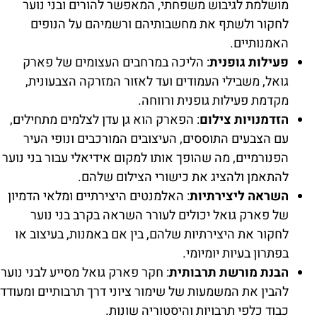
מושלמת לגיבוש משפחתי, המאפשר להורים ובני נוער
לחקור ולשתף את מחשבותיהם ורשמיהם על הנופים
האמנותיים.
פעילות גופנית
: הליכה במרחבים העצומים של פארק
גואל, משבילי העמודים ועד לאזור המזרקה הצבעונית,
מקדמת פעילות גופנית ורווחה.
הזדמנויות צילום
: הפארק הוא גן עדן לצלמים מתחילים,
עם הצבעים התוססים, העיצובים המורכבים ונופי העיר
הפנורמיים, מה שהופך אותו למקום אידיאלי עבור בני נוער
להתאמן ולהציג את כישורי הצילום שלהם.
השראה ליצירתיות
: האלמנטים היצירתיים ומלאי הדמיון
של פארק גואל יכולים לעורר השראה בקרב בני נוער
לחקור את היצירתיות שלהם, בין אם באמנות, בעיצוב או
בפתרון בעיות יומיומי.
הבנת מורשת תרבותית
: חקר פארק גואל מסייע לבני נוער
להבין את המשמעות של שימור ציוני דרך תרבותיים ומעודד
כבוד כלפי תרבויות והיסטוריה שונות.