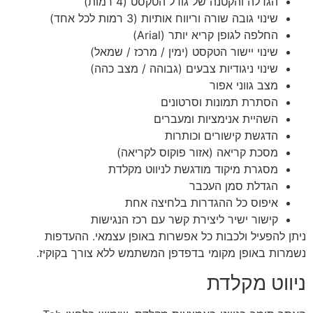
הגדלה והקטנה של גודל הטקסט (4 רמות)
שינוי גובה שורה וריווח אותיות (3 רמות לכל אחד)
החלפה לגופן קריא יותר (Arial)
שינוי יישור הטקסט (ימין / מרכז / שמאל)
שינוי ניגודיות צבעים (גבוהה / מצב כהה)
מצב גווני אפור
הסתרת תמונות וסרטונים
השהיית אנימציות ומעברים
הדגשת קישורים וכותרות
מסכת קריאה (אזור פוקוס לקריאה)
מסגרת מיקוד מודגשת לניווט מקלדת
הגדלת סמן העכבר
איפוס כל ההגדרות בלחיצה אחת
קישור ישיר ליצירת קשר עם רכז הנגישות
ניתן להפעיל ולכבות כל אפשרות באופן עצמאי. ההעדפות
נשמרות באופן מקומי בדפדפן המשתמש ללא צורך בקוקיז.
ניווט מקלדת