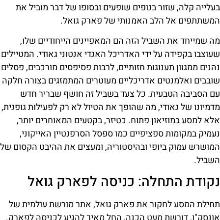
בעלייה קלה, שזור בנופים שופעים ובסופו של דבר מוביל את
המשתתפים אל הלב האמנותי של פארק גואל.
מה שמייחד את השביל הזה הם המאפיינים הייחודיים שלו,
שעוצבו בקפידה על ידי האדריכל האגדי אנטוני גאודי. המטיילים
נהנים ממגוון תענוגות חזותיים, לרבות פסיפסים מורכבים, פסלים
שובבים ואלמנטים אדריכליים מעוטרים המתמזגים בצורה חלקה
עם הסביבה הטבעית. כל צעד בשביל זה חושף שבריר חדש
מדמיונו של גאודי, מה שהופך את הטיול לא רק לפעילות גופנית,
אלא למסע במוזיאון פתוח. כטיזר, בקטעים המאוחרים יותר,
נעמיק במקומות ספציפיים כמו ספסל הסרפנטיין האייקוני,
המושרש עמוק ביופי ובהיסטוריה, ומעצים את ההיבט הקסום של
השביל.
נקודת התחלה: כניסה לפארק גואל
תחילת המסע לחקור את פארק גואל, אתר מורשת עולמית של
אונסק"ו, דורשת מעט הכנה, החל מאיך להגיע לכניסה לפארק.