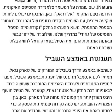
במיוחד הם הנופים מפלאסה דה לה נטורה (Plaça de la
Natura), שם עומדת על המשמר סלמנדרה הפסיפס האיקונית,
הידועה בשם המקומי "אל דראק". כאן, המבקרים יכולים לחוות
שקיעה ציורית, עם השמים רוקדים בגוונים של זהב וורוד מאחורי
הספסל המתפתל, נושא ההערצה בחלק "נקודת סיום: ספסל
הפסיפס של גאודי" במדריך שלנו. שילוב זה של יופי טבעי
וגאונות אמנותית הופך את הטיול בפארק גואל לחוויה בלתי
נשכחת באמת.
תענוגות באמצע השביל
כשתצאו באמצע הדרך בשבילים המוריקים של פארק גואל,
ממתין לכם אנסמבל מהפנט של תענוגות באמצע השביל. מעבר
לנופים הפנורמיים ולעבודת האריחים המורכבת שעושה כבוד
לגאוניותו רבת החזון של אנטוני גאודי, קטע זה של הטיול חושף
היבט מעודן יותר אך קסום לא פחות של הפארק. כאן, בין
הצמחייה העבותה, יש כמה נקודות שמזמינות הפסקה, כדי
לספוג באמת את היופי התרבותי והטבעי שמגדיר את אתר