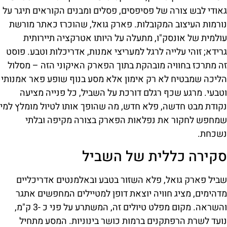
גאודי לבש צורה של פסיפסים, פסלים ומבנים הקוראים תיגר על
נורמות העיצוב המקובלות. פארק גואל, שהוכרז כאתר מורשת
עולמית של אונסק"ו, מתעלה על היותו אטרקציה תיירותית
גרידא; זוהי עלייה לרגל למעריצי אמנות, אדריכלות וטבע. פוסט
זה מתרכז בחוויה מובהקת בתוך הפארק האיקוני הזה – מסלול
הליכה שמבטיח לא רק אימון אלא מסע בנוף שופע פאר אמנותי
וטבעי. מרגע שכף רגלם דורכת על השביל, כל פנייה מציעה
נקודת מבט חדשה, פלא חדש, מה שהופך אותו לטיול מומלץ למי
שמחפש לחקור את נפלאות הפארק בצורה מקיפה ובלתי
נשכחת.
סקירה כללית של השביל
שביל פארק גואל, פלא השזור בטבע ובאלמנטים אדריכליים
מדהימים, מציג חוויה יוצאת דופן למטיילים המחפשים אתגר
והשראה. מקום מפלט טיולים זה, המשתרע על פני כ -3 ק"מ,
נועד לשרת הרפתקנים ברמות כושר בינוניות. המסע מתחיל