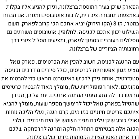
הפארק שוכן בעיר התוססת ברצלונה, וניתן להגיע אליו בקלות
באמצעות תחבורה ציבורית, לרבות אוטובוסים ומטרו. אם תבחרו
במטרו, קו 3 (הקו הירוק) יביא אתכם הכי קרוב לפארק, משם
השילוט יכוון אתכם לכניסה. לחלופין, אוטובוסים משרתים גם
מסלולים העוברים בסמוך לפארק, ומציעים מסלול ציורי דרך
רחובותיה הציוריים של ברצלונה.
עם ההגעה לכניסה, חשוב להכין את הכרטיסים. פארק גואל
מציע מגוון אפשרויות לכרטיסים, כולל סיורים מודרכים וכניסה
סטנדרטית, אותם ניתן לרכוש באינטרנט מראש כדי להבטיח את
מקומכם. לאור הפופולריות שלו, מומלץ מאוד להבטיח כרטיסים
מראש כדי להימנע מזמני המתנה ארוכים. יתר על כן, מכיוון
שהטיול בפארק גואל יכול להימשך מספר שעות, מומלץ להביא
איתכם פריטים חיוניים כמו מים, קרם הגנה, נעלי הליכה נוחות
ואולי כובע שיגן עליכם מפני השמש 🌞 הים תיכונית. שלבי
הכנה אלה מבטיחים התחלה חלקה ומהנה להרפתקה שלכם
דרך אחת האטרקציות הקסומות ביותר של ברצלונה.