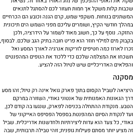
שקול את האופי ההפכפך של מזג האוויר באזור זה. נשיאת
שכבות קלות משקל אך חמות תעזור לכם להסתגל לתנאים
המשתנים בנוחות. משקפי שמש, קרם הגנה וכובע הם הכרחיים
במהלך חודשי הקיץ, ושומרים עליכם מפני השמש הים תיכונית
החזקה. נוסף על כך, חשוב מאוד לשמור על הידרציה, ולכן
בקבוק מים למילוי חוזר הוא פריט חובה בתיק הגב שלכם. לבסוף,
זכרו לארוז כמה חטיפים לזריקות אנרגיה לאורך המסע ואל
תשכחו את המצלמה שלכם כדי ללכוד את הנופים המהפנטים
והפלאים האדריכליים שיש לטיול הזה להציע.
מסקנה
היציאה לשביל הקסום בתוך פארק גואל אינה רק טיול; זהו מסע
דרך הגאונות האמנותית של אנטוני גאודי, השזורה במרקם
הטבע. מנקודת ההתחלה בכניסה לפארק, שנגעו בה קודם לכן,
ועד לנקודת הסיום המהפנטת בספסל הפסיפס האייקוני של
גאודי, כל צעד הוא עדות ליצירתיות ולחדשנות אדריכלית. שביל
זה מציע יותר מסתם פעילות גופנית; זוהי טבילה תרבותית, שבה