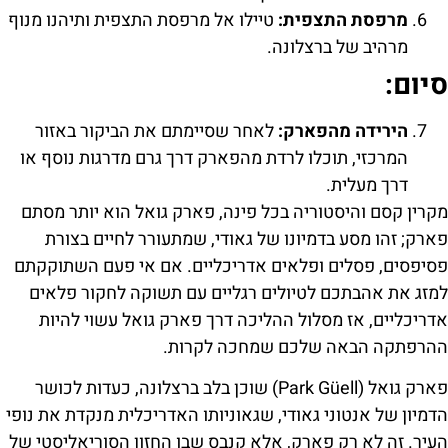
מרפסת התצפית:
טיילו אל מרפסת התצפית ותיהנו מנוף
מרהיב של ברצלונה.
סיום:
הירידה מהפארק:
לאחר שסיימתם את הביקור באזור
המרכזי, תוכלו לרדת מהפארק דרך גרם מדרגות נוסף או
דרך מעלית.
מקרין קסם והיסטוריה בכל פינה, פארק גואל הוא יותר מסתם
פארק; זהו מסע בדמיונו של גאודי, שמתעורר לחיים בצורת
פסיפסים, פסלים ופלאים אדריכליים. אם אי פעם השתוקקתם
למזג את אהבתכם לטיולים רגליים עם תשוקה לחקור פלאים
אדריכליים, אז מסלול ההליכה דרך פארק גואל עשוי להיות
ההרפתקה הבאה שלכם שמחכה לקרות.
פארק גואל (Park Güell) שוכן בלב ברצלונה, כעדות לכושר
הדמיון של אנטוני גאודי, שגאוניותו האדריכלית מנקדת את נופי
העיר. זה לא רק פארק, אלא קנבס שבו החזון הסוריאליסטי של