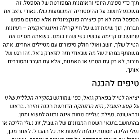
תוך כדי ספיגת היופי והאומנות המפורטת של הספסל, זה
משכנע לחשוב על ההיסטוריה והמשמעות שלו. גאודי עיצב את
הספסל הזה לא רק כיצירה פונקציונלית אלא כמקום מפגש
חברתי, תוך שימת דגש על חיי קהילה ואינטראקציה – רעיונות
שחושבים קדימה עכשיו כפי שהיו בזמנו. כשאתה מסיים את
הטיול שלך, יושב ואולי חולק סיפורים עם מטיילים אחרים, אתה
משתתף במהות של מה שגאודי חזה לפארק גואל. זהו רגע של
חיבור, לא רק עם הטבע או האמנות, אלא עם העבר והסובבים
אותך.
טיפים להכנה
יציאה לטיול בפארק גואל, כפי שמודגש
בסקירה הכללית שלנו
על קטע השביל, היא הרפתקה
הדורשת הכנה זהירה. בראש
ובראשונה, נעילת נעליים נוחות אינה נתונה למשא ומתן.
בהתחשב בתנאי השטח המגוונים של השביל, זוג נעלי הליכה או
נעלי הליכה חסונות יכולות לעשות את כל ההבדל. לאחר מכן,