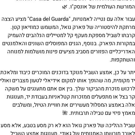
המורשת העולמית של אונסק"ו. 🌿
עבור אלה עם נטייה לאמנויות, "Casa del Guarda" מציע הצצה
מרתקת להיסטוריה של פארק גואל, המשמש כמוזיאון קטן.
קרבתו לשביל מספקת מעקף קל למטיילים הנלהבים להעמיק
במקורות הפארק. בנוסף, הגנים המפוסלים השונים והאלמנטים
האדריכליים הפזורים מסביב מציעים פינות מושלמות למנוחה
והשתקפות.
יתר על כן, אמצע השביל מנוקד בדוכנים המוכרים כיבוד ומלאכת
יד מקומית, מה שהופך אותו למקום אידיאלי לטעון מצברים ואולי
לרכוש מזכרת מהביקור שלך. בין אם אתם מתענגים על משקה
קר בצל או מתפעלים ממזכרות קטלאניות בעבודת יד, תענוגות
אלה באמצע המסלול מעשירים את חוויית הטיול, ומשלבים
מאמץ פיזי עם טבילה תרבותית. 🌺
שביל ההליכה של פארק גואל הוא לא רק מסע בטבע, אלא מסע
לאורך מורשתו האמנותית של גאודי. תענוגות אמצע השביל