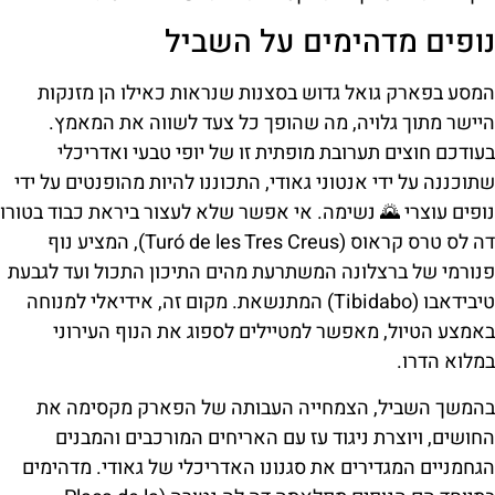
נופים מדהימים על השביל
המסע בפארק גואל גדוש בסצנות שנראות כאילו הן מזנקות
היישר מתוך גלויה, מה שהופך כל צעד לשווה את המאמץ.
בעודכם חוצים תערובת מופתית זו של יופי טבעי ואדריכלי
שתוכננה על ידי אנטוני גאודי, התכוננו להיות מהופנטים על ידי
נופים עוצרי 🌄 נשימה. אי אפשר שלא לעצור ביראת כבוד בטורו
דה לס טרס קראוס (Turó de les Tres Creus), המציע נוף
פנורמי של ברצלונה המשתרעת מהים התיכון התכול ועד לגבעת
טיבידאבו (Tibidabo) המתנשאת. מקום זה, אידיאלי למנוחה
באמצע הטיול, מאפשר למטיילים לספוג את הנוף העירוני
במלוא הדרו.
בהמשך השביל, הצמחייה העבותה של הפארק מקסימה את
החושים, ויוצרת ניגוד עז עם האריחים המורכבים והמבנים
הגחמניים המגדירים את סגנונו האדריכלי של גאודי. מדהימים