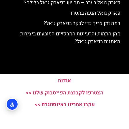
פארק גואל בערב – מה יש בפארק גואל בלילה?
פארק גואל הגעה במטרו
כמה זמן צריך כדי לבקר בפארק גואל?
מהן התמות והרעיונות המרכזיים המובעים ביצירות
האמנות בפארק גואל?
אודות
הצטרפו לקבוצת הפייסבוק שלנו >>
עקבו אחרינו באינסטגרם >>
האתר הינו אתר המלצות מטיילים ולא האתר הרשמי של Parc Guell © כל
הזכויות שמורות לסוכנות TRAVELERS.CO.IL