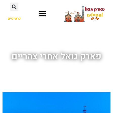
כרטיסים
לא רק פארק גואל
אנטוני גאודי
חשוב לדעת
פארק גואל אחרי צהריים