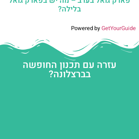
פארק גואל בערב – מה יש בפארק גואל
בלילה?
Powered by
GetYourGuide
עזרה עם תכנון החופשה
בברצלונה?