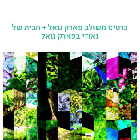
כרטיס משולב פארק גואל + הבית של
גאודי בפארק גואל