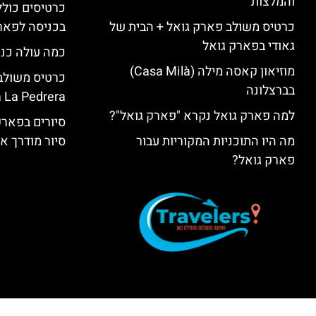
והמלצות
כרטיסים כולל
כרטיס משולב פארק גואל + הבית של
בכניסה לפארק
גאודי בפארק גואל
כמה עולה כנ
מוזיאון קאסה מילה (Casa Milà)
בברצלונה
 La Pedrera
למה פארק גואל נקרא "פארק גואל"?
סיורים בפאר
מה היו התוכניות המקוריות עבור
סיור מודרך א
פארק גואל?