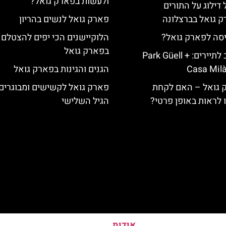
ולעשות בפארק גואל?
 דילוג על התורים
 גואל בברצלונה
פארק גואל לנשים בהריון
יסה לפארק גואל?
הלוקיישנים הכי יפים להצטלם
בפארק גואל
כרטיס משולב לתיירים: Park Güell +
Casa Milà
הגנים והגינות בפארק גואל
ק גואל – האם לקחת
פארק גואל לקשישים ומבוגרים 
ו לראות באופן פרטי?
הגיל השלישי
אודות