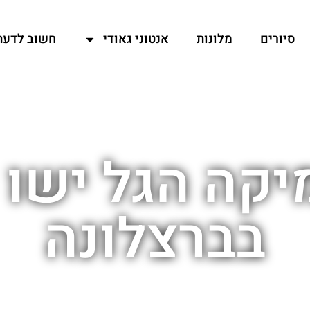
סיורים
מלונות
אנטוני גאודי
חשוב לדעת
קה הגל ישו 
בברצלונה