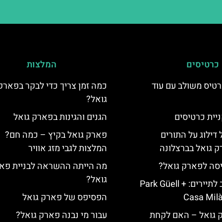
כרטיסים
המלצות
טיס משולב עם עוד
כמה זמן צריך כדי לבקר בפארק
גואל?
יית כרטיסים
הגנים והגינות בפארק גואל
 דילוג על התורים
פארק גואל בקיץ – כמה חם?
 גואל בברצלונה
המלצות לגבי מזג אוויר
יסה לפארק גואל?
מה הייתה ההשראה לבניית פא
גואל?
כרטיס משולב לתיירים: Park Güell +
Casa Milà
הפסיפס של פארק גואל
ק גואל – האם לקחת
עבור מי נבנה פארק גואל?