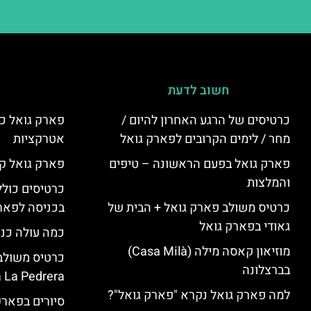
חשוב לדעת
כרטיסים של הרגע האחרון להיום /
פארק גואל כר
מחר / לימים הקרובים לפארק גואל
אטרקציות
פארק גואל בפעם הראשונה – טיפים
פארק גואל קנ
והמלצות
כרטיסים כולל
כרטיס משולב פארק גואל + הבית של
בכניסה לפארק
גאודי בפארק גואל
כמה עולה כנ
מוזיאון קאסה מילה (Casa Milà)
בברצלונה
 La Pedrera
למה פארק גואל נקרא "פארק גואל"?
סיורים בפאר