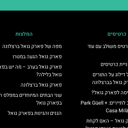
כרטיסים
המלצות
טיס משולב עם עוד
מפה של פארק גואל ברצלונה
פארק גואל הגעה במטרו
יית כרטיסים
פארק גואל בערב – מה יש בפ
 דילוג על התורים
גואל בלילה?
 גואל בברצלונה
פארק גואל ברצלונה
יסה לפארק גואל?
שני הבתים המיוחדים במפלס ה
כרטיס משולב לתיירים: Park Güell +
בפארק גואל
Casa Milà
הגנים והגינות בפארק גואל
ק גואל – האם לקחת