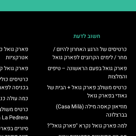
חשוב לדעת
כרטיסים של הרגע האחרון להיום /
פארק גואל כר
מחר / לימים הקרובים לפארק גואל
אטרקציות
פארק גואל בפעם הראשונה – טיפים
פארק גואל קנ
והמלצות
כרטיסים כולל
כרטיס משולב פארק גואל + הבית של
בכניסה לפארק
גאודי בפארק גואל
כמה עולה כנ
מוזיאון קאסה מילה (Casa Milà)
בברצלונה
 La Pedrera
למה פארק גואל נקרא "פארק גואל"?
סיורים בפאר