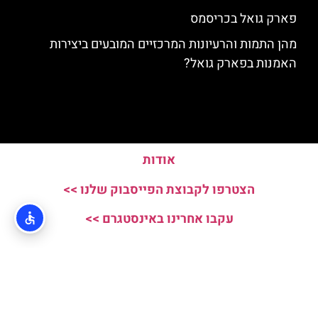
פארק גואל בכריסמס
מהן התמות והרעיונות המרכזיים המובעים ביצירות
האמנות בפארק גואל?
אודות
הצטרפו לקבוצת הפייסבוק שלנו >>
עקבו אחרינו באינסטגרם >>
האתר הינו אתר המלצות מטיילים ולא האתר הרשמי של Parc Guell © כל
הזכויות שמורות לסוכנות TRAVELERS.CO.IL
מדיניות פרטיות