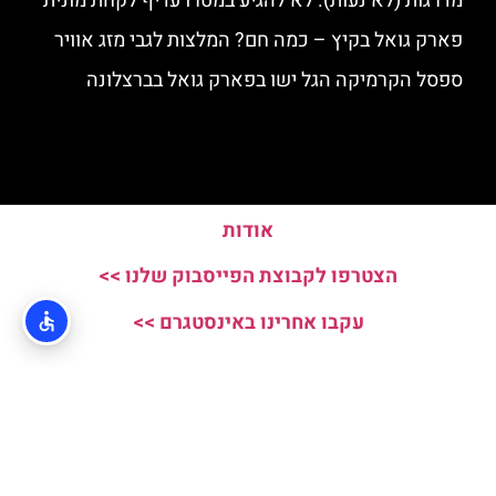
מדרגות (לא נעות). לא להגיע במטרו עדיף לקחת מונית
פארק גואל בקיץ – כמה חם? המלצות לגבי מזג אוויר
ספסל הקרמיקה הגל ישו בפארק גואל בברצלונה
אודות
הצטרפו לקבוצת הפייסבוק שלנו >>
עקבו אחרינו באינסטגרם >>
האתר הינו אתר המלצות מטיילים ולא האתר הרשמי של Parc Guell © כל
הזכויות שמורות לסוכנות TRAVELERS.CO.IL
מדיניות פרטיות