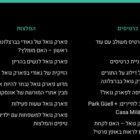
כרטיסים
המלצות
טיס משולב עם עוד
פארק גואל של גאודי בברצלונה
ראשון – האם מומלץ?
יית כרטיסים
פארק גואל לנשים בהריון
 דילוג על התורים
הזיקית של גאודי בפארק גואל
 גואל בברצלונה
מדוע פארק גואל נבחר להיות א
יסה לפארק גואל?
מבין אתרי המורשת של אונסקו
כרטיס משולב לתיירים: Park Güell +
פארק גואל שעות פעילות
Casa Milà
פארק גואל למשפחות עם ילדים
ק גואל – האם לקחת
טיפים והמלצות
ו לראות באופן פרטי?