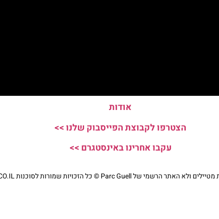
אודות
הצטרפו לקבוצת הפייסבוק שלנו >>
עקבו אחרינו באינסטגרם >>
י של Parc Guell © כל הזכויות שמורות לסוכנות TRAVELERS.CO.IL
מדיניות פרטיות