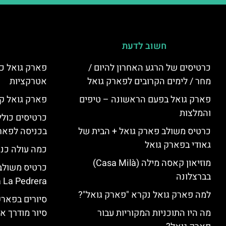
חשוב לדעת
כרטיסים של הרגע האחרון להיום /
פארק גואל כר
מחר / לימים הקרובים לפארק גואל
אטרקציות
פארק גואל בפעם הראשונה – טיפים
פארק גואל קנ
והמלצות
כרטיסים כולל
כרטיס משולב פארק גואל + הבית של
בכניסה לפארק
גאודי בפארק גואל
כמה עולה כנ
מוזיאון קאסה מילה (Casa Milà)
בברצלונה
 La Pedrera
למה פארק גואל נקרא "פארק גואל"?
סיורים בפאר
מה היו התוכניות המקוריות עבור
סיור מודרך א