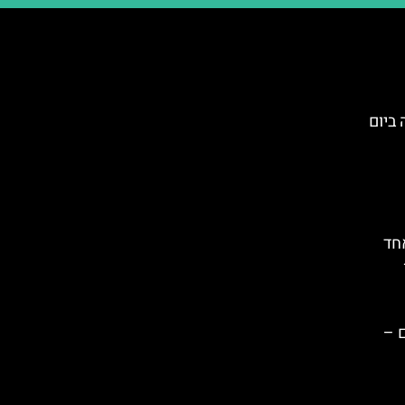
 ביום
חד
 –