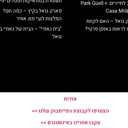
מעוטרת במוזאיקות ופסלים יפי
כרטיס משולב לתיירים: Park Güell +
Casa Milà
פארק גואל בקיץ – כמה חם?
המלצות לגבי מזג אוויר
ק גואל – האם לקחת
ו לראות באופן פרטי?
"בית גאודי" – הבית של גאודי 
גואל
אודות
הצטרפו לקבוצת הפייסבוק שלנו >>
עקבו אחרינו באינסטגרם >>