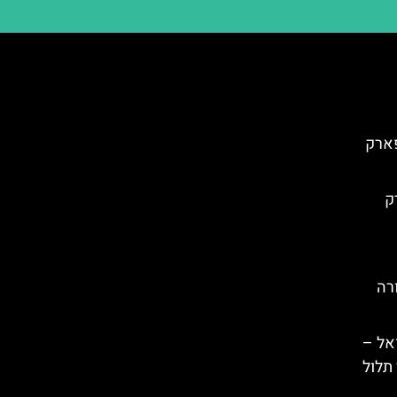
פארק
ק
רה
אל –
תלול