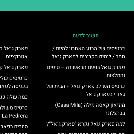
חשוב לדעת
כרטיסים של הרגע האחרון להיום /
פארק גואל כר
מחר / לימים הקרובים לפארק גואל
אטרקציות
פארק גואל בפעם הראשונה – טיפים
פארק גואל קנ
והמלצות
כרטיסים כולל
כרטיס משולב פארק גואל + הבית של
בכניסה לפארק
גאודי בפארק גואל
כמה עולה כנ
מוזיאון קאסה מילה (Casa Milà)
בברצלונה
 La Pedrera
למה פארק גואל נקרא "פארק גואל"?
סיורים בפאר