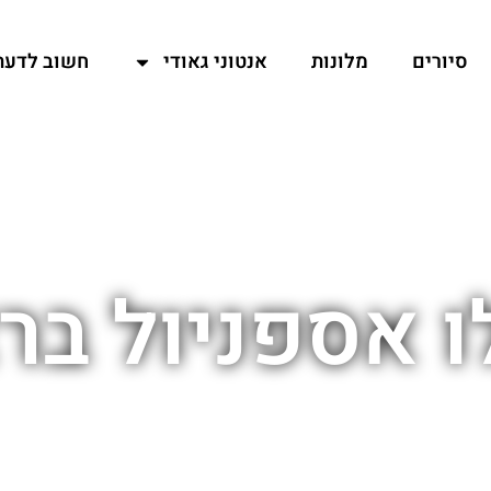
סיורים
מלונות
אנטוני גאודי
חשוב לדעת
 אספניול בר