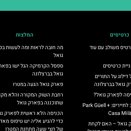
כרטיסים
המלצות
טיס משולב עם עוד
מה חובה לראות ומה לעשות ב
גואל
יית כרטיסים
ספסל הקרמיקה הגל ישו בפאר
גואל בברצלונה
 דילוג על התורים
 גואל בברצלונה
פארק גואל הגעה במטרו
יסה לפארק גואל?
רחבת השוק המקורה והלא מקו
שתוכננה בפארק גואל
כרטיס משולב לתיירים: Park Güell +
Casa Milà
הכניסה הלא ראשית לפארק גו
כדי להגיע אליה יש טיפוס מאד 
ק גואל – האם לקחת
של חצי שעה מתחנת המטרו