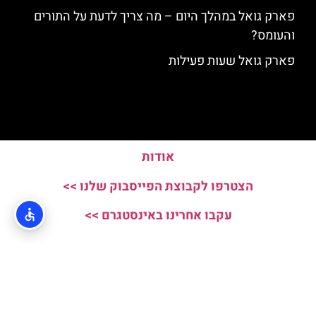
פארק גואל במהלך היום – מה צריך לדעת על התורים
והעומס?
פארק גואל שעות פעילות
אודות
הצטרפו לקבוצת הפייסבוק שלנו >>
עקבו אחרינו באינסטגרם >>
האתר הינו אתר המלצות מטיילים ולא האתר הרשמי של Parc Guell © כל
הזכויות שמורות לסוכנות TRAVELERS.CO.IL
מדיניות פרטיות