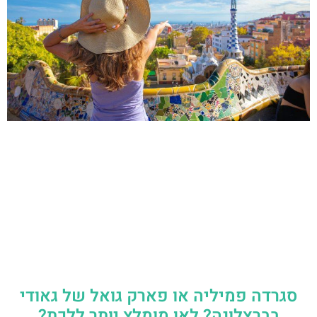
סגרדה פמיליה או פארק גואל של גאודי
בברצלונה? לאן מומלץ יותר ללכת?