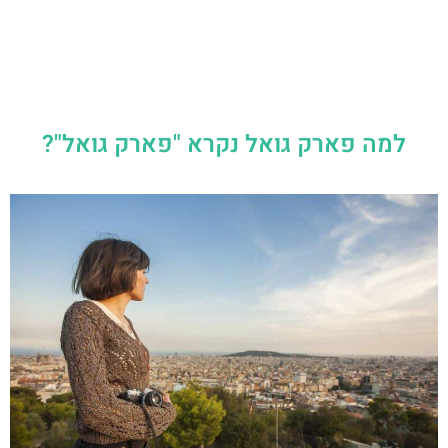
למה פארק גואל נקרא "פארק גואל"?