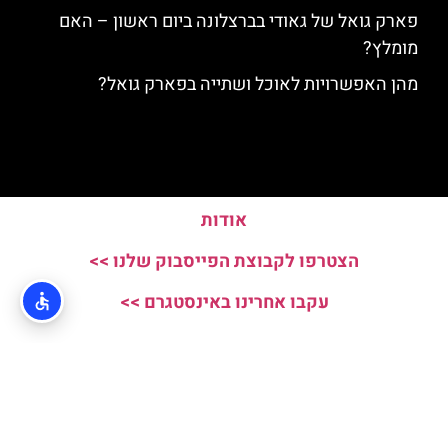
פארק גואל של גאודי בברצלונה ביום ראשון – האם
מומלץ?
מהן האפשרויות לאוכל ושתייה בפארק גואל?
אודות
הצטרפו לקבוצת הפייסבוק שלנו >>
עקבו אחרינו באינסטגרם >>
האתר הינו אתר המלצות מטיילים ולא האתר הרשמי של Parc Guell © כל
הזכויות שמורות לסוכנות TRAVELERS.CO.IL
מדיניות פרטיות