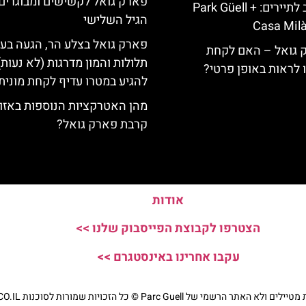
פארק גואל לקשישים ומבוגרים 
כרטיס משולב לתיירים: Park Güell +
הגיל השלישי
Casa Milà
פארק גואל בצלע הר, הגעה בעל
ק גואל – האם לקחת
תלולות והמון מדרגות (לא נעות)
ו לראות באופן פרטי?
להגיע במטרו עדיף לקחת מונית
מהן האטרקציות הנוספות באזו
קרבת פארק גואל?
אודות
הצטרפו לקבוצת הפייסבוק שלנו >>
עקבו אחרינו באינסטגרם >>
י של Parc Guell © כל הזכויות שמורות לסוכנות TRAVELERS.CO.IL