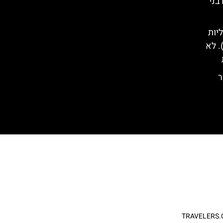
בני
יות
. לא
ר