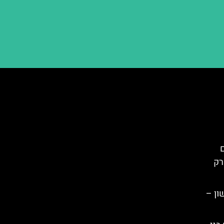
ם
רק
ון –