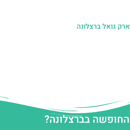
רק גואל ברצלונה
 החופשה בברצלונה?