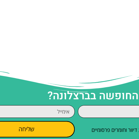
 החופשה בברצלונה?
שליחה
וור וחומרים פרסומיים