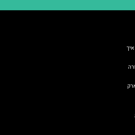
איך
רה
ארק