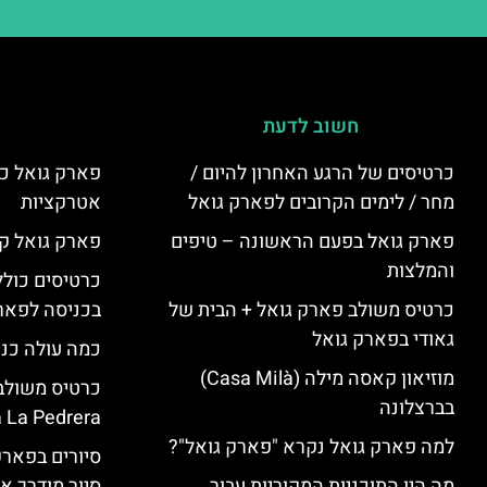
חשוב לדעת
כרטיסים של הרגע האחרון להיום /
פארק גואל כר
מחר / לימים הקרובים לפארק גואל
אטרקציות
פארק גואל בפעם הראשונה – טיפים
פארק גואל קנ
והמלצות
כרטיסים כולל
כרטיס משולב פארק גואל + הבית של
בכניסה לפארק
גאודי בפארק גואל
כמה עולה כנ
מוזיאון קאסה מילה (Casa Milà)
בברצלונה
 La Pedrera
למה פארק גואל נקרא "פארק גואל"?
סיורים בפאר
מה היו התוכניות המקוריות עבור
סיור מודרך א