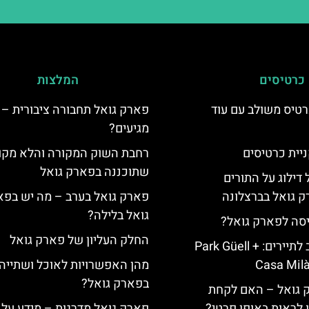
כרטיסים
המלצות
טיס משולב עם עוד
פארק גואל תחבורה ציבורית – 
מגיעים?
יית כרטיסים
רחבת השוק המקורה והלא מקו
שתוכננה בפארק גואל
 דילוג על התורים
 גואל בברצלונה
פארק גואל בערב – מה יש בפ
גואל בלילה?
יסה לפארק גואל?
החלק העליון של פארק גואל
כרטיס משולב לתיירים: Park Güell +
Casa Milà
מהן האפשרויות לאוכל ושתייה
בפארק גואל?
ק גואל – האם לקחת
ו לראות באופן פרטי?
פארק גואל מדרגות – מידע על