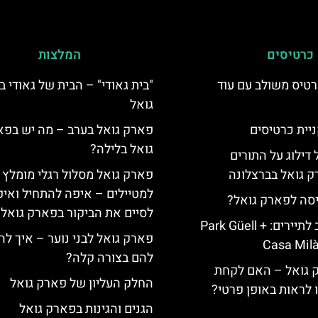
כרטיסים
המלצות
טיס משולב עם עוד
"בית גאודי" – הבית של גאודי 
גואל
יית כרטיסים
פארק גואל בערב – מה יש בפ
גואל בלילה?
 דילוג על התורים
 גואל בברצלונה
פארק גואל מסלול רגלי מומלץ
למטיילים – איפה להתחיל ואי
יסה לפארק גואל?
לסיים את הביקור בפארק גואל
כרטיס משולב לתיירים: Park Güell +
פארק גואל לבני נוער – איך לה
Casa Milà
להם בצורה קלה?
ק גואל – האם לקחת
החלק העליון של פארק גואל
ו לראות באופן פרטי?
הגנים והגינות בפארק גואל