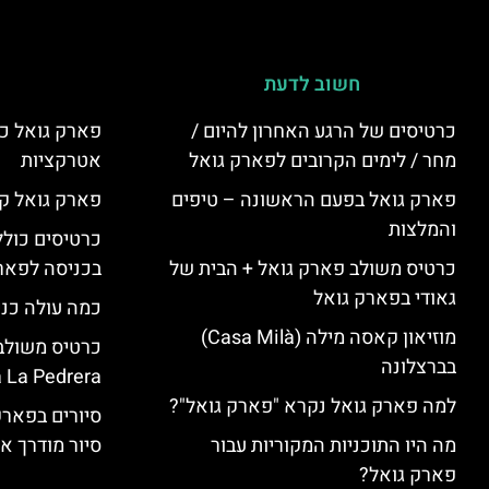
חשוב לדעת
כרטיסים של הרגע האחרון להיום /
פארק גואל כר
מחר / לימים הקרובים לפארק גואל
אטרקציות
פארק גואל בפעם הראשונה – טיפים
פארק גואל קנ
והמלצות
כרטיסים כולל
כרטיס משולב פארק גואל + הבית של
בכניסה לפארק
גאודי בפארק גואל
כמה עולה כנ
מוזיאון קאסה מילה (Casa Milà)
בברצלונה
 La Pedrera
למה פארק גואל נקרא "פארק גואל"?
סיורים בפאר
מה היו התוכניות המקוריות עבור
סיור מודרך א
פארק גואל?