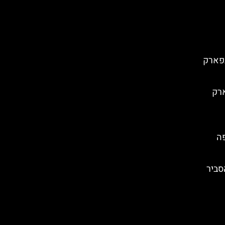
בפארק
ארק
פה
סביר