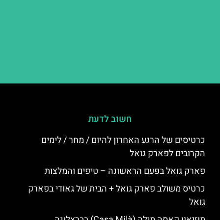
חשוב לדעת
כרטיסים של הרגע האחרון להיום / מחר / לימים
הקרובים לפארק גואל
פארק גואל בפעם הראשונה – טיפים והמלצות
כרטיס משולב פארק גואל + הבית של גאודי בפארק
גואל
מוזיאון קאסה מילה (Casa Milà) בברצלונה