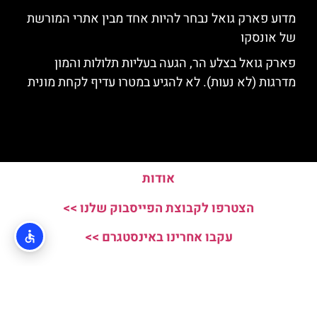
מדוע פארק גואל נבחר להיות אחד מבין אתרי המורשת
של אונסקו
פארק גואל בצלע הר, הגעה בעליות תלולות והמון
מדרגות (לא נעות). לא להגיע במטרו עדיף לקחת מונית
אודות
הצטרפו לקבוצת הפייסבוק שלנו >>
עקבו אחרינו באינסטגרם >>
האתר הינו אתר המלצות מטיילים ולא האתר הרשמי של Parc Guell © כל
הזכויות שמורות לסוכנות TRAVELERS.CO.IL