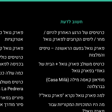
חשוב לדעת
כרטיסים של הרגע האחרון להיום /
פארק גואל כר
מחר / לימים הקרובים לפארק גואל
אטרקציות
פארק גואל בפעם הראשונה – טיפים
פארק גואל קנ
והמלצות
כרטיסים כולל
כרטיס משולב פארק גואל + הבית של
בכניסה לפארק
גאודי בפארק גואל
כמה עולה כנ
מוזיאון קאסה מילה (Casa Milà)
בברצלונה
 La Pedrera
למה פארק גואל נקרא "פארק גואל"?
סיורים בפאר
מה היו התוכניות המקוריות עבור
סיור מודרך א
פארק גואל?