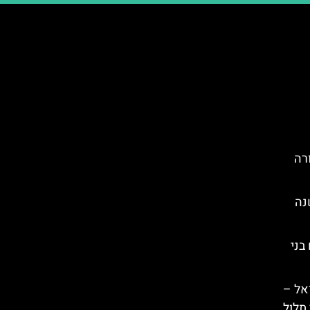
רה
נה
בני
אל –
תלול