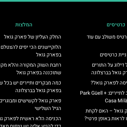
כרטיסים
המלצות
טיס משולב עם עוד
החלק העליון של פארק גואל
הלוקיישנים הכי יפים להצטלם
יית כרטיסים
בפארק גואל
 דילוג על התורים
רחבת השוק המקורה והלא מקו
 גואל בברצלונה
שתוכננה בפארק גואל
יסה לפארק גואל?
כמה מבקרים ותיירים יש בכל ש
בפארק גואל בברצלונה
כרטיס משולב לתיירים: Park Güell +
Casa Milà
פארק גואל לקשישים ומבוגרים 
הגיל השלישי
ק גואל – האם לקחת
ו לראות באופן פרטי?
הכניסה הלא ראשית לפארק גו
כדי להגיע אליה יש טיפוס מאד 