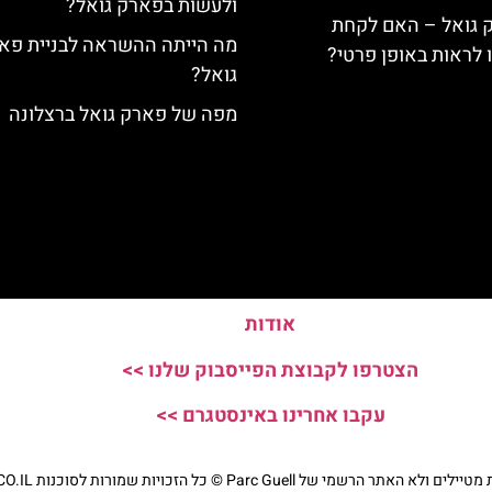
ולעשות בפארק גואל?
ק גואל – האם לקחת
מה הייתה ההשראה לבניית פא
ו לראות באופן פרטי?
גואל?
מפה של פארק גואל ברצלונה
אודות
הצטרפו לקבוצת הפייסבוק שלנו >>
עקבו אחרינו באינסטגרם >>
י של Parc Guell © כל הזכויות שמורות לסוכנות TRAVELERS.CO.IL