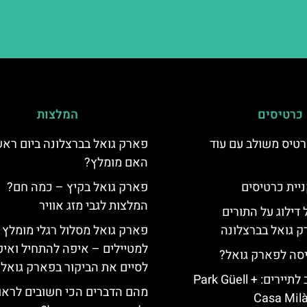
כרטיסים
המלצות
טיס משולב עם עוד
פארק גואל בברצלונה ביום ראש
האם מומלץ?
יית כרטיסים
פארק גואל בקיץ – כמה חם?
המלצות לגבי מזג אוויר
 דילוג על התורים
 גואל בברצלונה
פארק גואל מסלול רגלי מומלץ
למטיילים – איפה להתחיל ואי
יסה לפארק גואל?
לסיים את הביקור בפארק גואל
כרטיס משולב לתיירים: Park Güell +
מהם הדברים הכי חשובים לראו
Casa Milà