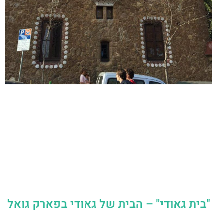
"בית גאודי" – הבית של גאודי בפארק גואל