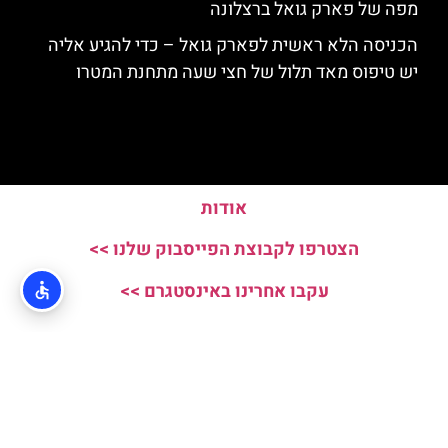
מפה של פארק גואל ברצלונה
הכניסה הלא ראשית לפארק גואל – כדי להגיע אליה
יש טיפוס מאד תלול של חצי שעה מתחנת המטרו
אודות
הצטרפו לקבוצת הפייסבוק שלנו >>
עקבו אחרינו באינסטגרם >>
האתר הינו אתר המלצות מטיילים ולא האתר הרשמי של Parc Guell © כל
הזכויות שמורות לסוכנות TRAVELERS.CO.IL
מדיניות פרטיות