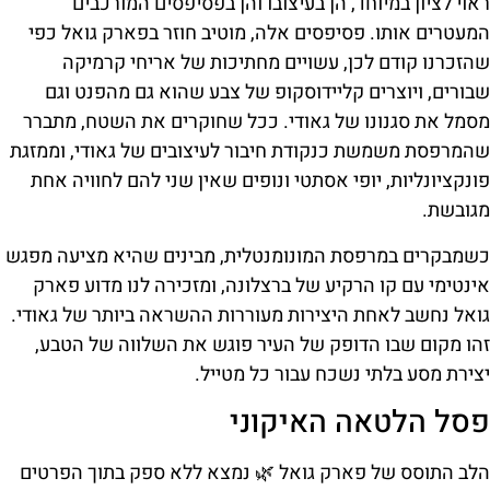
ראוי לציון במיוחד, הן בעיצובו והן בפסיפסים המורכבים
המעטרים אותו. פסיפסים אלה, מוטיב חוזר בפארק גואל כפי
שהזכרנו קודם לכן, עשויים מחתיכות של אריחי קרמיקה
שבורים, ויוצרים קליידוסקופ של צבע שהוא גם מהפנט וגם
מסמל את סגנונו של גאודי. ככל שחוקרים את השטח, מתברר
שהמרפסת משמשת כנקודת חיבור לעיצובים של גאודי, וממזגת
פונקציונליות, יופי אסתטי ונופים שאין שני להם לחוויה אחת
מגובשת.
כשמבקרים במרפסת המונומנטלית, מבינים שהיא מציעה מפגש
אינטימי עם קו הרקיע של ברצלונה, ומזכירה לנו מדוע פארק
גואל נחשב לאחת היצירות מעוררות ההשראה ביותר של גאודי.
זהו מקום שבו הדופק של העיר פוגש את השלווה של הטבע,
יצירת מסע בלתי נשכח עבור כל מטייל.
פסל הלטאה האיקוני
הלב התוסס של פארק גואל 🌿 נמצא ללא ספק בתוך הפרטים