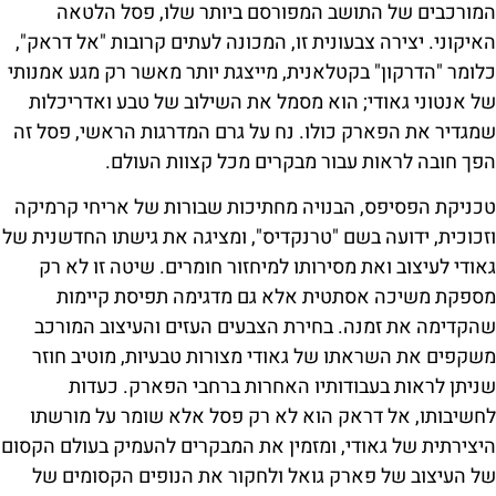
המורכבים של התושב המפורסם ביותר שלו, פסל הלטאה
האיקוני. יצירה צבעונית זו, המכונה לעתים קרובות "אל דראק",
כלומר "הדרקון" בקטלאנית, מייצגת יותר מאשר רק מגע אמנותי
של אנטוני גאודי; הוא מסמל את השילוב של טבע ואדריכלות
שמגדיר את הפארק כולו. נח על גרם המדרגות הראשי, פסל זה
הפך חובה לראות עבור מבקרים מכל קצוות העולם.
טכניקת הפסיפס, הבנויה מחתיכות שבורות של אריחי קרמיקה
וזכוכית, ידועה בשם "טרנקדיס", ומציגה את גישתו החדשנית של
גאודי לעיצוב ואת מסירותו למיחזור חומרים. שיטה זו לא רק
מספקת משיכה אסתטית אלא גם מדגימה תפיסת קיימות
שהקדימה את זמנה. בחירת הצבעים העזים והעיצוב המורכב
משקפים את השראתו של גאודי מצורות טבעיות, מוטיב חוזר
שניתן לראות בעבודותיו האחרות ברחבי הפארק. כעדות
לחשיבותו, אל דראק הוא לא רק פסל אלא שומר על מורשתו
היצירתית של גאודי, ומזמין את המבקרים להעמיק בעולם הקסום
של העיצוב של פארק גואל ולחקור את הנופים הקסומים של