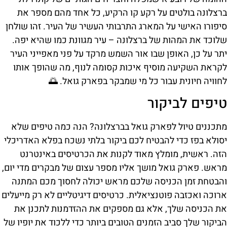
ברצלונה בולטים על רקע קו הרקיע, כל אחד מהם מספר את
סיפורו האישי על המארג התרבותי העשיר של העיר. זהו שולחן
שלוכד את המהות של ברצלונה – עיר מגוונת כמו שהיא יפה.
יתר על כן, האופן שבו אור השמש מרקד על פני מאפייני העיר
לקראת השקיעה מוסיף איכות קסומה לנוף, מה שהופך אותו
לחוויה חיונית עבור כל מי שמבקר בפארק גואל. 🌅
טיפים לביקור
מתכננים טיול לפארק גואל בברצלונה? הנה כמה טיפים שלא
יסולא בפז כדי להבטיח לכם ביקור בלתי נשכח בפלא האדריכלי
הזה. ראשית, מומלץ מאוד לקנות את הכרטיסים באינטרנט
מראש. פארק גואל מושך אליו מספר עצום של מבקרים מדי יום,
והבטחת זמן הכניסה שלכם מראש יכולה לחסוך מכם המתנה
ארוכה ואכזבה פוטנציאלית. כרטיסים דיגיטליים לא רק מייעלים
את הכניסה שלך, אלא גם מספקים את ההזדמנות לתכנן את
הביקור שלך סביב הזמנים הטובים ביותר כדי ללכוד את יופיו של