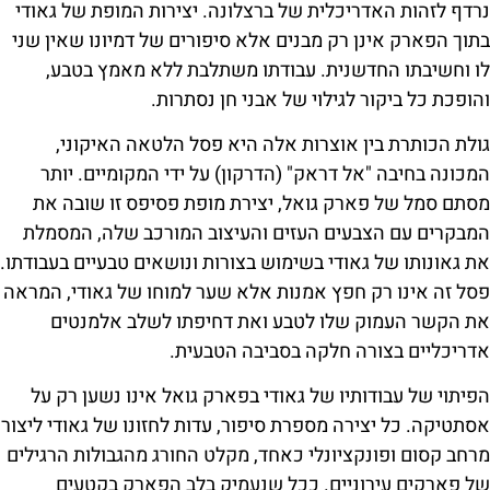
נרדף לזהות האדריכלית של ברצלונה. יצירות המופת של גאודי
בתוך הפארק אינן רק מבנים אלא סיפורים של דמיונו שאין שני
לו וחשיבתו החדשנית. עבודתו משתלבת ללא מאמץ בטבע,
והופכת כל ביקור לגילוי של אבני חן נסתרות.
גולת הכותרת בין אוצרות אלה היא פסל הלטאה האיקוני,
המכונה בחיבה "אל דראק" (הדרקון) על ידי המקומיים. יותר
מסתם סמל של פארק גואל, יצירת מופת פסיפס זו שובה את
המבקרים עם הצבעים העזים והעיצוב המורכב שלה, המסמלת
את גאונותו של גאודי בשימוש בצורות ונושאים טבעיים בעבודתו.
פסל זה אינו רק חפץ אמנות אלא שער למוחו של גאודי, המראה
את הקשר העמוק שלו לטבע ואת דחיפתו לשלב אלמנטים
אדריכליים בצורה חלקה בסביבה הטבעית.
הפיתוי של עבודותיו של גאודי בפארק גואל אינו נשען רק על
אסתטיקה. כל יצירה מספרת סיפור, עדות לחזונו של גאודי ליצור
מרחב קסום ופונקציונלי כאחד, מקלט החורג מהגבולות הרגילים
של פארקים עירוניים. ככל שנעמיק בלב הפארק בקטעים