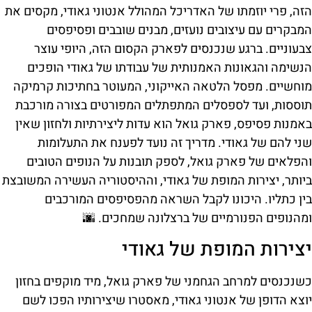
הזה, פרי יוזמתו של האדריכל המהולל אנטוני גאודי, מקסים את
המבקרים עם עיצובים נועזים, מבנים שובבים ופסיפסים
צבעוניים. ברגע שנכנסים לפארק הקסום הזה, היופי עוצר
הנשימה והגאונות האמנותית של עבודתו של גאודי הופכים
מוחשיים. מפסל הלטאה האייקוני, המעוטר בחתיכות קרמיקה
תוססות, ועד לספסלים המתפתלים המפורטים בצורה מורכבת
באמנות פסיפס, פארק גואל הוא עדות ליצירתיות ולחזון שאין
שני להם של גאודי. מדריך זה נועד לפענח את התעלומות
והפלאים של פארק גואל, לספק תובנות על הנופים הטובים
ביותר, יצירות המופת של גאודי, וההיסטוריה העשירה המשובצת
בין כתליו. היכונו לקבל השראה מהפסיפסים המורכבים
ומהנופים הפנורמיים של ברצלונה שמחכים. 🌆
יצירות המופת של גאודי
כשנכנסים למרחב הגחמני של פארק גואל, מיד מוקפים בחזון
יוצא הדופן של אנטוני גאודי, מאסטרו שיצירותיו הפכו לשם