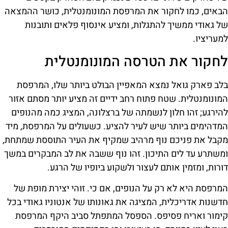
הבאים, כמו לחקור את המרפסת המונומנטלית, כושר ההמצאה
של גאודי ממשיך להתגלות, ומציע אינסוף פלאים ותובנות
למעריציו.
לחקור את הטרסה המונומנטלית
בלב פארק גואל נמצא המאפיין הבולט ביותר שלו, המרפסת
המונומנטלית. שטח פתוח רחב ידיים זה מציע יותר מסתם אזור
להירגע; זהו חלון לנשמתה של ברצלונה, המציג כמה מהנופים
המדהימים ביותר שיש לעיר להציע. כשעולים על המרפסת, מיד
מקבל את פניכם נוף מרהיב שמקיף את העיר התוססת שמתחת,
ומשתרע עד לים התיכון. זהו נוף ששבה את לב המבקרים במשך
דורות, ומזמין אותם לעצור ולשקוע ביופיו של הרגע.
המרפסת היא לא רק על הנופים, אם כי. זוהי יצירת מופת של
חדשנות אדריכלית, המציגה את גאונותו של אנטוניו גאודי בכל
קימור ואריח פסיפס. הספסל המתפתל סביב היקף המרפסת