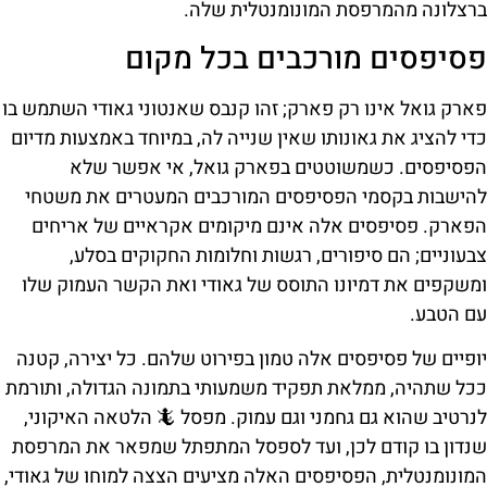
ברצלונה מהמרפסת המונומנטלית שלה.
פסיפסים מורכבים בכל מקום
פארק גואל אינו רק פארק; זהו קנבס שאנטוני גאודי השתמש בו
כדי להציג את גאונותו שאין שנייה לה, במיוחד באמצעות מדיום
הפסיפסים. כשמשוטטים בפארק גואל, אי אפשר שלא
להישבות בקסמי הפסיפסים המורכבים המעטרים את משטחי
הפארק. פסיפסים אלה אינם מיקומים אקראיים של אריחים
צבעוניים; הם סיפורים, רגשות וחלומות החקוקים בסלע,
ומשקפים את דמיונו התוסס של גאודי ואת הקשר העמוק שלו
עם הטבע.
יופיים של פסיפסים אלה טמון בפירוט שלהם. כל יצירה, קטנה
ככל שתהיה, ממלאת תפקיד משמעותי בתמונה הגדולה, ותורמת
לנרטיב שהוא גם גחמני וגם עמוק. מפסל 🦎 הלטאה האיקוני,
שנדון בו קודם לכן, ועד לספסל המתפתל שמפאר את המרפסת
המונומנטלית, הפסיפסים האלה מציעים הצצה למוחו של גאודי,