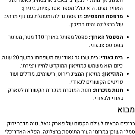
השנה, אך מומלץ לבקר בו באביב או בסתיו, כאשר מזג
האוויר נעים. הוא כולל מספר אטרקציות, ביניהן:
מרפסת התצפית:
מרפסת גדולה ומעוגלת עם נוף מרהיב
של ברצלונה והים התיכון.
הספסל הארוך:
ספסל מפותל באורך 110 מטר, מעוטר
בפסיפס צבעוני.
בית גאודי:
בית שבו גר גאודי עם משפחתו במשך 20 שנה.
כיום הוא משמש כמוזיאון המוקדש לחייו ויצירתו.
המוזיאון:
מוזיאון המציג ריהוט, רישומים, מודלים ועוד
פריטים הקשורים לגאודי.
חנות מזכרות:
חנות המוכרת מזכרות הקשורות לפארק
גאודי ולגאודי.
מבוא
ברוכים הבאים לעולם הקסום של פארק גואל, נווה מדבר ירוק
סמלי השוכן במרומי העיר התוססת ברצלונה. הפלא האדריכלי