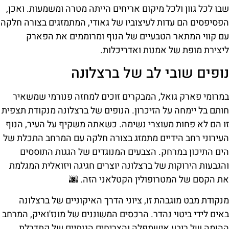
שבו לכל גוון ולכל מיקום אריחים הייתה מטרה ומשמעות. ואכן,
הפסיפסים הם עדות לעיצוביו של גאודי, המתמזגים בצורה חלקה
עם קווי המתאר הטבעיים של הנוף ומרוממים את הפארק
ליצירת מופת של אמנות ואדריכלות.
נופים שובי לב של ברצלונה
במרומי פארק גואל, המבקרים זוכים למחזה פנורמי שמשאיר
חותם בל יימחה על הזיכרון. הנופים של ברצלונה מנקודת תצפית
זו הם לא פחות מעוצרי נשימה. כשאתה משקיף על העיר, הנוף
העירוני רחב הידיים מתמזג בצורה חלקה עם המרחב התכלת של
הים התיכון במרחק. הצבעים המנוגדים של הגגות התוססים
והגבעות הירוקות של ברצלונה יוצרים חגיגה ויזואלית המגלמת
את הקסם של המטרופולין הקטלאני הזה. 🌆
מנקודת מבט מוגבהת זו, ציוני הדרך האיקוניים של ברצלונה
באים לידי ביטוי נהדר. הרכסים המשוננים של מונז'ואיק, המרחב
ההומה של רובע אישמפלה והצריחים הגותיים של קתדרלת