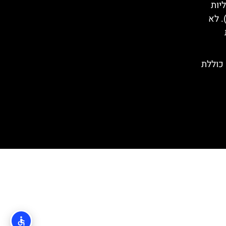
יות
. לא
כוללת