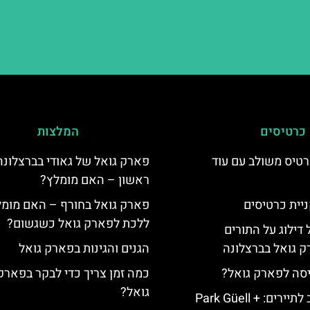
כרטיסים
המלצות
טיס משולב עם עוד
פארק גואל של גאודי בברצלונה
ראשון – האם מומלץ?
יית כרטיסים
פארק גואל בחורף – האם מומל
ללכת לפארק גואל כשגשום?
 דילוג על התורים
 גואל בברצלונה
הגנים והגינות בפארק גואל
יסה לפארק גואל?
כמה זמן צריך כדי לבקר בפארק
גואל?
כרטיס משולב לתיירים: Park Güell +