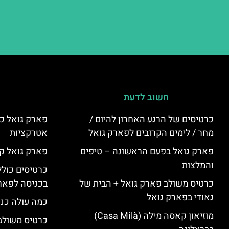
חשוב לדעת
כרטיסים של הרגע האחרון להיום /
פארק גואל כר
מחר / לימים הקרובים לפארק גואל
אטרקציות
פארק גואל בפעם הראשונה – טיפים
פארק גואל קנ
והמלצות
כרטיסים כולל
כרטיס משולב פארק גואל + הבית של
בכניסה לפארק
גאודי בפארק גואל
כמה עולה כנ
מוזיאון קאסה מילה (Casa Milà)