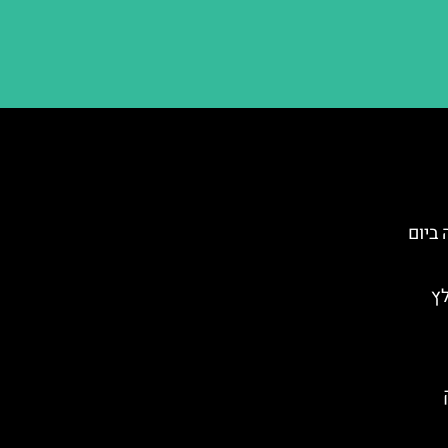
 ביום
ץ