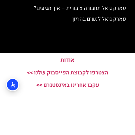
פארק גואל תחבורה ציבורית – איך מגיעים?
פארק גואל לנשים בהריון
אודות
הצטרפו לקבוצת הפייסבוק שלנו >>
עקבו אחרינו באינסטגרם >>
האתר הינו אתר המלצות מטיילים ולא האתר הרשמי של Parc Guell © כל
הזכויות שמורות לסוכנות TRAVELERS.CO.IL
מדיניות פרטיות