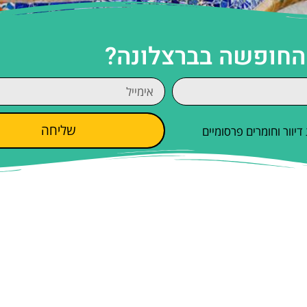
 החופשה בברצלונה?
שליחה
וור וחומרים פרסומיים