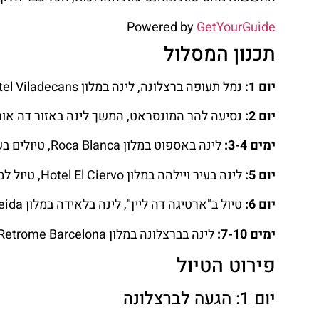
Powered by
GetYourGuide
תכנון המסלול
יום 1:
נמל תעופה ברצלונה, לינה במלון B&B Hotel Viladecans.
יום 2:
נסיעה להר המונסראט, המשך לינה באזור דה אורגל במלון  Cal Miquel
ימים 3-4:
לינה באספוט במלון Roca Blanca, טיולים בשמורת איגואסטורטס.
יום 5:
לינה בעיר ויילהה במלון Hotel El Ciervo, טיול למפל סאות' דת פיש.
יום 6:
טיול ב"ארטיגה דה ליין", לינה בלאידה במלון Apartamentos Real Lleida.
ימים 7-10:
לינה בברצלונה במלון Retrome Barcelona, טיולים בעיר ובסביבתה.
פירוט הטיול
יום 1: הגעה לברצלונה