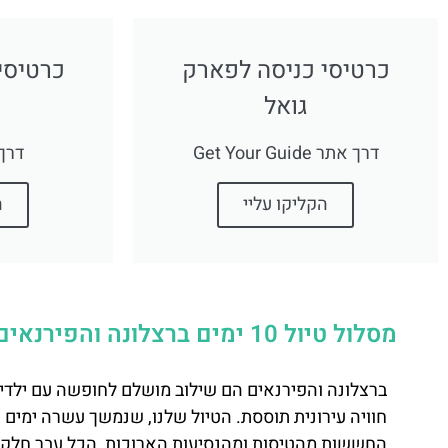
כרטיסי כניסה לפארק
כרטיסי
גואל
דרך אתר Get Your Guide
דרך את
הקליקו עליי
ה
מסלול טיול 10 ימים ברצלונה והפירנאים עם ילדים
ברצלונה והפירנאים הם שילוב מושלם לחופשה עם ילדים 
חוויה עירונית תוססת. הטיול שלנו, שנמשך עשרה ימים ע
החששות מהטיסות ומהנסיעות הארוכות, הכל עבר חלק ונ