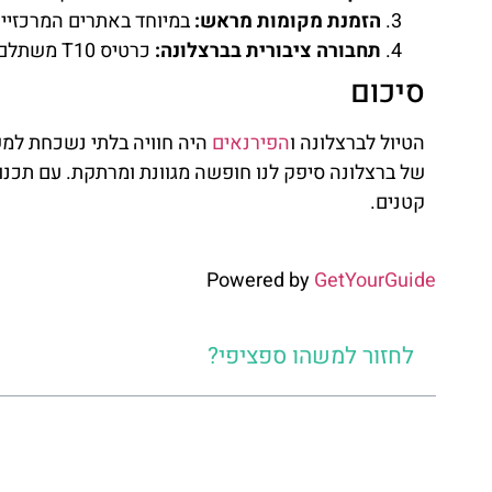
הזמנת מקומות מראש:
במיוחד באתרים המרכזיים 
תחבורה ציבורית בברצלונה:
כרטיס T10 משתלם מאוד ומוזיל את העלויות בצורה משמעותית.
סיכום
הטיול לברצלונה ו
הפירנאים
היה חוויה בלתי נשכחת למש
של ברצלונה סיפק לנו חופשה מגוונת ומרתקת. עם תכנון נ
קטנים.
Powered by
GetYourGuide
לחזור למשהו ספציפי?