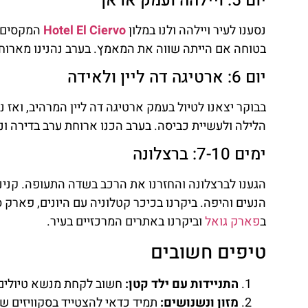
יום 5: ויילהה ועמק אראן
נסענו לעיר ויילהה ולנו במלון
Hotel El Ciervo
המקסים. 
בטוחה אם הייתה שווה את המאמץ. בערב נהנינו מארוח
יום 6: ארטיגה דה ליין ולאידה
בבוקר יצאנו לטיול בעמק ארטיגה דה ליין המרהיב, ואז נ
הלילה ולעשיית כביסה. בערב הכנו ארוחת ערב בדירה ונ
ימים 7-10: ברצלונה
הגענו לברצלונה והחזרנו את הרכב בשדה התעופה. קנינו כרטיס T10 להתניידות בעיר ו
הנעים והיפה. ביקרנו בכיכר קטלוניה עם היונים, פארק ס
ב
פארק גואל
וביקרנו באתרים המרכזיים בעיר.
טיפים חשובים
התניידות עם ילד קטן:
חשוב לקחת מנשא טיולים ו
מזון ונשנושים:
תמיד כדאי להצטייד בסקוויזים של 