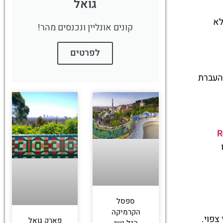
גואל
לא
קונים אונליין ונכנסים מהר!
לפרטים
להעברת
R
ספסל
הקרמיקה
צפוי.
פארק גואל
הגל ישו