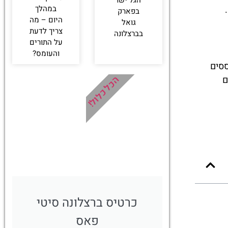
במהלך
בפארק
היום – מה
גואל
צריך לדעת
בברצלונה
על התורים
והעומס?
ססים
ם
הכל כלול!
כרטיס ברצלונה סיטי
פאס