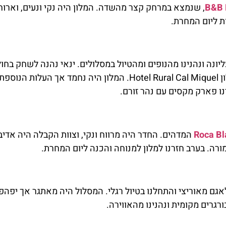
B&B 
, שנמצא במרחק קצר מהשדה. המלון היה נקי ונעים, וארוח
ת ליום המחרת.
יונה ונהנינו מהנופים ומהטיול במסלולים. ינאי נהנה לשחק בחול
ובאבנים. המשכנו בנסיעה לאזור דה אורגל, שם לנו במלון Hotel Rural Cal Miquel. המלון היה נחמד אך העל
ינו פארק מקסים עם נהר זורם.
Roca B
המדהים. החדר היה מרווח ונקי, וצוות הקבלה היה אדיב
ורה. בערב חזרנו למלון למנוחה והכנה ליום המחרת.
אגם מאוריצי והתחלנו בטיול רגלי. המסלול היה מאתגר אך יפהפ
גרים מקומית ונהנינו מהאווירה.