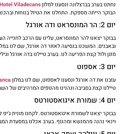
נחתנו בערב בברצלונה ונסענו למלון
Hotel Viladecans
הבוקר הייתה מספקת. התחלנו את הטיול בנוחות ובהכנו
יום 2: הר המונסראט ודה אורגל
בבוקר יצאנו להר המונסראט, עלינו עם הרכב לחנייה העל
מזגן ולול קצת הפריעה לנו. בערב טיילנו בדה אורגל וגיל
יום 3: אספוט
עזבנו את דה אורגל ונסענו לאספוט, שם לנו במלון
lanca
טיילנו קצת בסביבה ונהנינו מהנופים המרהיבים של השמ
יום 4: שמורת איגואסטורטס
בבוקר יצאנו לשמורת איגואסטורטס. לקחנו מונית ג'יפ ל
וינאי נהנה מהמנשא ומהנוף. בערב אכלנו במסעדת המבור